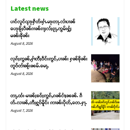
Latest news
ပၢင်လူင်ၺႃးႁဵတ်းႁၢႆႉမႃးတႃႉလၢႆပၢၼ် ​​
ပေႃးၶႂ်ႈပဵၼ်ၵၢၼ်ၵႃႈလႆႈၵႂႃႇၸွမ်းႁွႆႈ
မၼ်းၶိုၼ်း
August 8, 2026
လုၵ်ႈဢွၼ်ႇႁၢႆတီႈဝဵင်းဢွင်ႇပၢၼ်း ႁၼ်ၶိုၼ်း
တူဝ်တၢႆၼႂ်းၼမ်ႉမေႃႇ
August 8, 2026
Support SHAN
တႃႇထႆး-မၢၼ်ႈၶဝ်ႈဢွၵ်ႇၵၼ်ငၢႆႈၼၼ်ႉ ၵဵ
တ်ႉလၢၼ်ႇတီႈႁူဝ်မိူင်း ဢၢၼ်းပိုတ်ႇတေႉႁႃႉ
တႃႇႁႂ်ႈသဵင်ၵၢင်ၸႂ်ၵူၼ်းမိူင်း ၵူႈတီႈၵူႈလႅၼ်ပေႃးတေၸွ
August 7, 2026
တ်ႇ တူဝ်ႈလုမ်ႈၾႃႉၼၼ်ႉ ၶဝ်ႈႁူမ်ႈၵမ်ႉထႅမ် ၸုမ်းၶၢ
ဝ်ႇၽူႈတွႆႇႁွၵ်ႈ လႆႈယူႇၶႃႈဢေႃႈ။