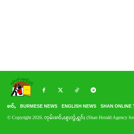
ၶၢဝ်ႇ
BURMESE NEWS
ENGLISH NEWS
SHAN ONLINE 
© Copyright 2026. ၸုမ်းၶၢဝ်ႇၽူႈတွႆႇႁွၵ်ႈ (Shan Herald Agency for 