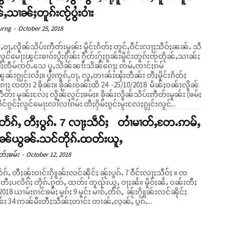
်ႇသၢၼ်ႈတူၵ်းၸႂ်ပွႆးဝၢႆး
urng
-
October 25, 2018
ၵ်ႇဝႃႇလိူၼ်သိပ်းဢဵတ်းမူၼ်း မိူင်းၵႅတ်ႈ တူင်ႇဝဵင်းလႃႈသဵဝ်ႈၼၼ်ႉ သဵ
ႈလူင်မေႃးၽွင်းၶၢဝ်းပွႆးၵိုၼ်း ႁဵတ်းႁႂ်ႈၵူၼ်းမိူင်းတူၵ်းၸႂ်တိုၼ်ႇသၢၼ်ႈ
ယၢႆႈၸဵမ်ၸဝ်ႉသေ ပူႇသိၼ်ၼၢႆးသိၼ်ၵေႃႈ ဢမ်ႇၸၢင်ႈၵမ်
 ပွႆးဢွၵ်ႇဝႃႇ လူႇတၢၼ်းၾႆးတဵၼ်း တီႈမိူင်းၵႅတ်ႈ
ေႃႈ ၸတ်း 2 ၶိုၼ်း။ ၶိုၼ်းဝၼ်းထိ 24 -25/10/2018 မႅၼ်ႈဝၼ်းလိူၼ်
ဵတ်း မူၼ်းလႄႈ လိူၼ်လွင်ႈၶမ်ႈ။ ၶိုၼ်းလိူၼ်သိပ်းဢဵတ်းမူၼ်း (ၶမ်ႈ
ဵင်ၵွင်ႈလူင်မေႃးလၢႆလၢႆၵမ်း တီႈႁိမ်းၵွင်းမူးလႄႈၵျွင်းလူင်...
ႇတႅၵ်ႇ တီႈပွၵ်ႉ 7 လႃႈသဵဝ်ႈ တၢႆမၢတ်ႇတႄႉဢမ်ႇ
ပဵၼ်ယွၼ်ႉသင်တိုၵ်ႉထတ်းယူႇ
တ်ႈၶမ်း
-
October 12, 2018
ႅၵ်ႇ တီႈၼႂ်းဝၢင်းႁိူၼ်းလင်ၼိုင်ႈ ၼႂ်းပွၵ်ႉ 7 ဝဵင်းလႃႈသဵဝ်ႈ ။ ၸ
ႈပလိၵ်ႈ တိုၵ်ႉၵူတ်ႇ ထတ်း တူၺ်းယူႇ ဝႃႈၼႆ။ မိူဝ်ႈၼႆႉ ဝၼ်းတီႈ
2018 ယၢမ်းၵၢင်ၶမ်ႈ မွၵ်ႈ 9 မူင်း မၢၵ်ႇတႅၵ်ႇ ၼႂ်းႁိူၼ်းလင်ၼိုင်ႈ
ၼ်း 34 ဢၼ်မီးတီႈသဵၼ်ႈတၢင်း တၢၼ်ႇလုၼ်ႇ ပွၵ်ႉ...