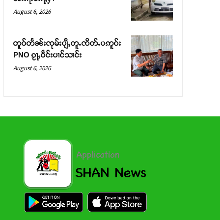
August 6, 2026
တူဝ်တႅၼ်းၸုမ်းပျီႇတူႉၸိတ်ႉပဢူဝ်း
PNO ၵႂႃႇဝဵင်းပၢင်သၢင်း
August 6, 2026