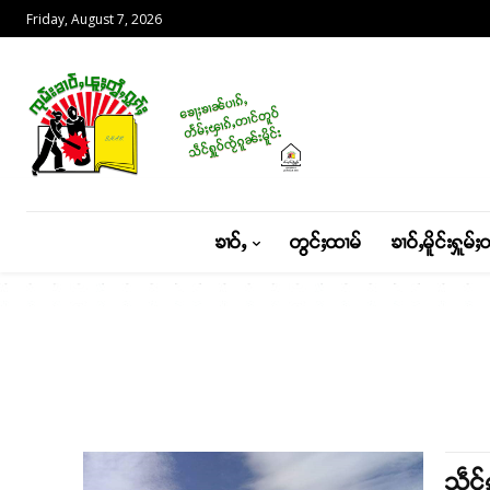
Friday, August 7, 2026
ၶၢဝ်ႇ
တွင်ႈထၢမ်
ၶၢဝ်ႇမိူင်းႁူမ်ႈ
သဵင်ၵ