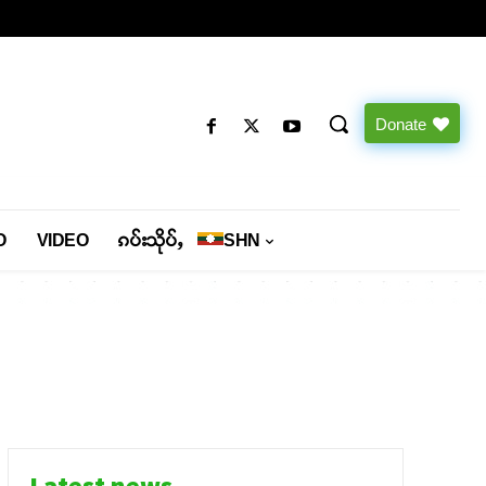
Donate
O
VIDEO
ၵပ်းသိုပ်ႇ
SHN
Latest news