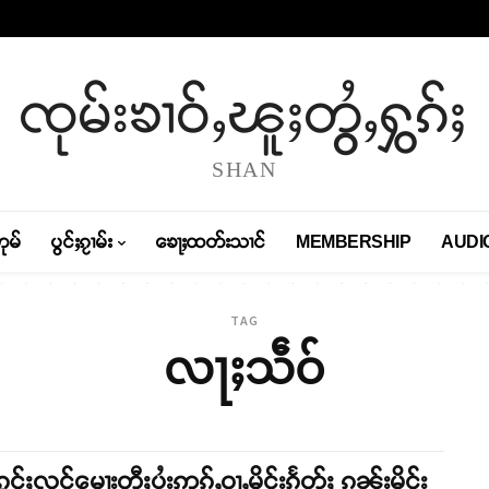
ၸုမ်းၶၢဝ်ႇၽူႈတွႆႇႁွၵ်ႈ
SHAN
တုမ်
ပွင်ႈၵႂၢမ်း
ၶေႃႈထတ်းသၢင်
MEMBERSHIP
AUDI
TAG
လႃႈသဵဝ်
ွင်ႈလူင်မေႃးတီႈပွႆးဢွၵ်ႇဝႃႇမိူင်းၵႅတ်ႈ ၵူၼ်းမိူင်း