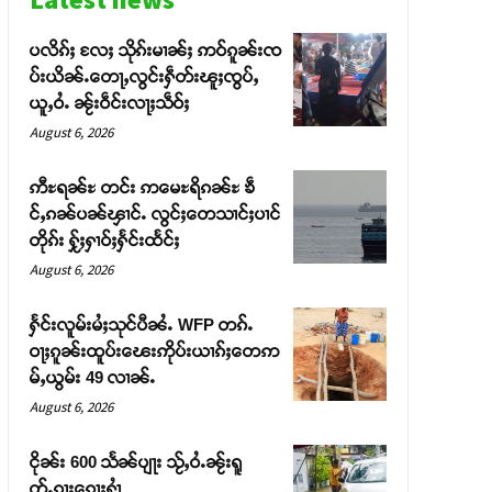
ပလိၵ်ႈ လႄႈ သိုၵ်းမၢၼ်ႈ ဢဝ်ၵူၼ်းၸ
ပ်းယိၼ်ႉတေႃႇလွင်းႁဵတ်းၽူႈၸွပ်ႇ
ယူႇဝႆႉ ၼႂ်းဝဵင်းလႃႈသဵဝ်ႈ
August 6, 2026
ဢီႊရၼ်ႊ တင်း ဢမေႊရိၵၼ်ႊ ၶဵ
င်ႇၵၼ်ပၼ်ၾၢင်ႉ လွင်ႈတေသၢင်ႈပၢင်
တိုၵ်း ႁႂ်ႈႁၢဝ်ႈႁႅင်းထႅင်ႈ
August 6, 2026
ႁႅင်းလူမ်းမႆႈသုင်ပီၼႆႉ WFP တၵ်ႉ
ဝႃႈၵူၼ်းထူပ်းၽေးဢိုပ်းယၢၵ်ႈတေဢ
မ်ႇယွမ်း 49 လၢၼ်ႉ
August 6, 2026
ငိုၼ်း 600 သႅၼ်ပျႃး သႂ်ႇဝႆႉၼႂ်းရူ
တ်ႉၵႃးၵေႃႈႁၢႆ