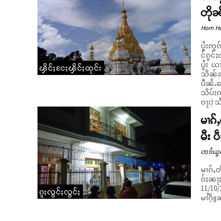
တိုၼ
Hom H
ပွႆးဢွ
င်ၵွင်
ပွႆး 
ၾိင်ႈငႄႈၾိင်ႈထုင်း
သိၼ်ၼွၼ်းၵျွင်းလႆႈ။
ပီၼႆႉၵ
သိပ်းဢ
ဝႃး) သ
မၢၵ်
မီး 
ၸၢႆးယွ
မၢၵ်ႇတ
ဝ်ႈၼႃႈတီ
11/10/
ၵူႈလွင်ႈလွင်ႈ
မၢႆႁိူ