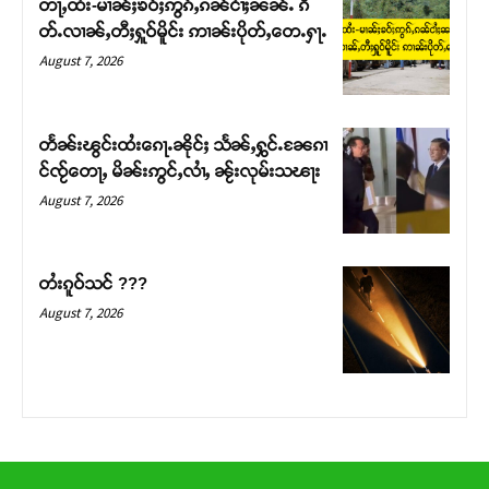
တႃႇထႆး-မၢၼ်ႈၶဝ်ႈဢွၵ်ႇၵၼ်ငၢႆႈၼၼ်ႉ ၵဵ
တ်ႇ တူဝ်ႈလုမ်ႈၾႃႉၼၼ်ႉ ၶဝ်ႈႁူမ်ႈၵမ်ႉထႅမ် ၸုမ်းၶၢ
တ်ႉလၢၼ်ႇတီႈႁူဝ်မိူင်း ဢၢၼ်းပိုတ်ႇတေႉႁႃႉ
ဝ်ႇၽူႈတွႆႇႁွၵ်ႈ လႆႈယူႇၶႃႈဢေႃႈ။
August 7, 2026
Donate Now
တႅၼ်းၽွင်းထႆးၵေႃႉၼိုင်ႈ သႅၼ်ႇႁွင်ႉၼႄၵၢ
င်ၸႂ်တေႃႇ မိၼ်းဢွင်ႇလၢႆႇ ၼႂ်းလုမ်းသၽႃး
August 7, 2026
တႆးၵူဝ်သင် ???
August 7, 2026