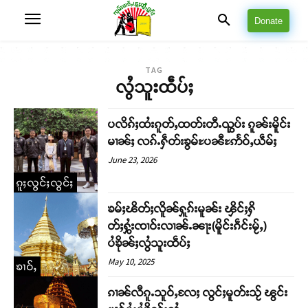
Donate
TAG
လွႆသူးထဵပ်ႈ
ပလိၵ်ႈထႆးၵူတ်ႇထတ်းတီႉၺွပ်း ၵူၼ်းမိူင်း
မၢၼ်ႈ လၵ်ႉႁဵတ်းၶွမ်ႊပၼီႊဢႅဝ်ႇယဵမ်ႈ
June 23, 2026
ၵူႈလွင်ႈလွင်ႈ
ၶမ်ႈၽိတ်ႈလိူၼ်ႁူၵ်းမူၼ်း ၾိင်ႈႁိ
တ်ႈႁွႆးၸၢဝ်းလၢၼ်ႉၼႃး(မိူင်းၵဵင်းမႂ်ႇ)
ပႆၶိုၼ်ႈလွႆသူးထဵပ်ႈ
May 10, 2025
ၶၢဝ်ႇ
ၵၢၼ်လီၵူႉသူဝ်ႇလႄႈ လွင်ႈမူတ်းသႂ် ၽွင်း