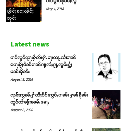
ပၢင်ပွႆးပႆၶိုၼ်ႈလွႆ
May 4, 2018
ၾိင်ႈငႄႈၾိင်ႈ
ထုင်း
Latest news
ပၢင်လူင်ၺႃးႁဵတ်းႁၢႆႉမႃးတႃႉလၢႆပၢၼ် ​​
ပေႃးၶႂ်ႈပဵၼ်ၵၢၼ်ၵႃႈလႆႈၵႂႃႇၸွမ်းႁွႆႈ
မၼ်းၶိုၼ်း
August 8, 2026
လုၵ်ႈဢွၼ်ႇႁၢႆတီႈဝဵင်းဢွင်ႇပၢၼ်း ႁၼ်ၶိုၼ်း
တူဝ်တၢႆၼႂ်းၼမ်ႉမေႃႇ
August 8, 2026
Support SHAN
တႃႇႁႂ်ႈသဵင်ၵၢင်ၸႂ်ၵူၼ်းမိူင်း ၵူႈတီႈၵူႈလႅၼ်ပေႃးတေၸွ