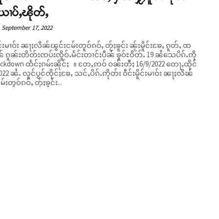
ယၢပ်ႇၽိုတ်ႇ
September 17, 2022
ိူင်းမၢဝ်း ၼႃႈလိၼ်ၽွင်းငမ်းတူဝ်ၵဝ်ႇ တႂ်ႈၶူင်း ၼႂ်းမိူင်းၶႄႇ ၵူတ်ႇ ထ
 ၵူၼ်းတိတ်းၸပ်းၸိူဝ်ႉမႅင်းတၢင်းပဵၼ် ၶူဝ်ႊဝိတ်ႉ 19 ၼႆသေပိၵ်ႉဢို
ထႅင်ႈၵမ်းၼိုင်ႈ ။ တႄႇဢဝ် ဝၼ်းတီႈ 16/9/2022 တေႃႇထိုင်
022 ၼႆႉ လူင်ပွင်ၸိုင်ႈၶႄႇ သင်ႇပိၵ်ႉဢိုတ်း ဝဵင်းမိူင်းမၢဝ်း ၼႃႈလိၼ်
်းတူဝ်ၵဝ်ႇ တႂ်ႈၶူင်း...