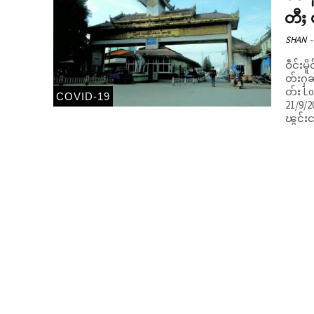
တီႈ 
SHAN
-
ဝဵင်းမ
တ်းႁၼ်
တ်း Lockdown 
COVID-19
21/9/2
ၽွင်းငမ