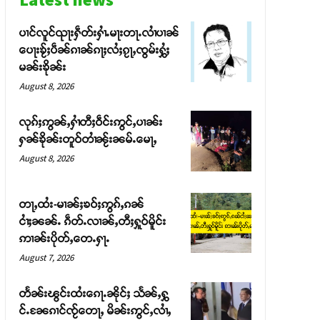
ပၢင်လူင်ၺႃးႁဵတ်းႁၢႆႉမႃးတႃႉလၢႆပၢၼ် ​​
ပေႃးၶႂ်ႈပဵၼ်ၵၢၼ်ၵႃႈလႆႈၵႂႃႇၸွမ်းႁွႆႈ
မၼ်းၶိုၼ်း
August 8, 2026
လုၵ်ႈဢွၼ်ႇႁၢႆတီႈဝဵင်းဢွင်ႇပၢၼ်း
ႁၼ်ၶိုၼ်းတူဝ်တၢႆၼႂ်းၼမ်ႉမေႃႇ
August 8, 2026
တႃႇထႆး-မၢၼ်ႈၶဝ်ႈဢွၵ်ႇၵၼ်
ငၢႆႈၼၼ်ႉ ၵဵတ်ႉလၢၼ်ႇတီႈႁူဝ်မိူင်း
ဢၢၼ်းပိုတ်ႇတေႉႁႃႉ
August 7, 2026
တႅၼ်းၽွင်းထႆးၵေႃႉၼိုင်ႈ သႅၼ်ႇႁွ
င်ႉၼႄၵၢင်ၸႂ်တေႃႇ မိၼ်းဢွင်ႇလၢႆႇ