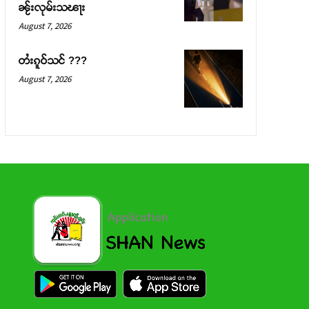
ၼႂ်းလုမ်းသၽႃး
August 7, 2026
တႆးၵူဝ်သင် ???
August 7, 2026