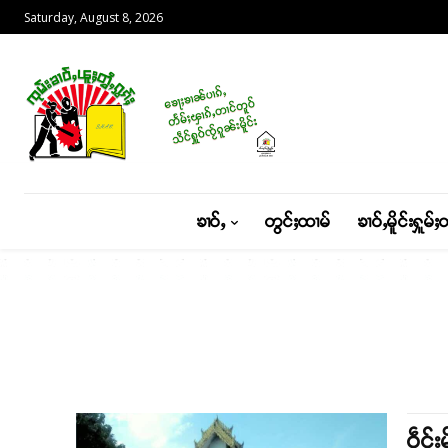
Saturday, August 8, 2026
ၶၢဝ်ႇ
တွင်ႈထၢမ်
ၶၢဝ်ႇမိူင်းႁူမ်ႈ
ဝဵင်