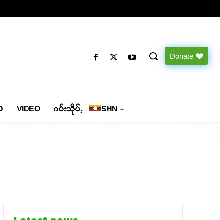
Donate
O
VIDEO
ၵပ်းသိုပ်ႇ
SHN
Latest news