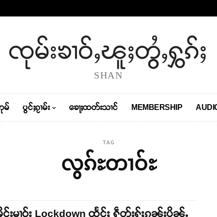
ၸုမ်းၶၢဝ်ႇၽူႈတွႆႇႁွၵ်ႈ
SHAN
တုမ်
ပွင်ႈၵႂၢမ်း
ၶေႃႈထတ်းသၢင်
MEMBERSHIP
AUDI
TAG
လွၵ်ႊတၢဝ်ႊ
းမိူင်းမၢဝ်း Lockdown ထႅင်ႈ ႁဵတ်းႁႂ်ႈၵူၼ်းပိုၼ်ႉ