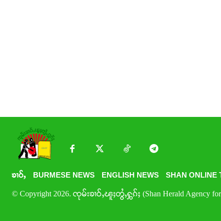
ၶၢဝ်ႇ
BURMESE NEWS
ENGLISH NEWS
SHAN ONLINE 
© Copyright 2026. ၸုမ်းၶၢဝ်ႇၽူႈတွႆႇႁွၵ်ႈ (Shan Herald Agency for 