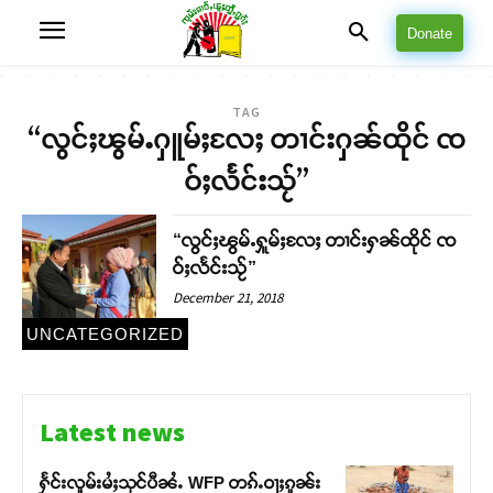
Donate
TAG
“လွင်ႈၽွမ်ႉႁူမ်ႈလႄႈ တၢင်းႁၼ်ထိုင် ၸ
ဝ်ႈလႅင်းသႂ်”
“လွင်ႈၽွမ်ႉႁူမ်ႈလႄႈ တၢင်းႁၼ်ထိုင် ၸ
ဝ်ႈလႅင်းသႂ်”
December 21, 2018
UNCATEGORIZED
Latest news
ႁႅင်းလူမ်းမႆႈသုင်ပီၼႆႉ WFP တၵ်ႉဝႃႈၵူၼ်း