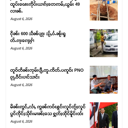
ထူပ်းၽေးဢိုပ်းယၢၵ်ႈတေဢမ်ႇယွမ်း 49
လၢၼ်ႉ
August 6, 2026
ငိုၼ်း 600 သႅၼ်ပျႃး သႂ်ႇဝႆႉၼႂ်းရူ
တ်ႉၵႃးၵေႃႈႁၢႆ
August 6, 2026
တူဝ်တႅၼ်းၸုမ်းပျီႇတူႉၸိတ်ႉပဢူဝ်း PNO
ၵႂႃႇဝဵင်းပၢင်သၢင်း
Support SHAN
August 6, 2026
တႃႇႁႂ်ႈသဵင်ၵၢင်ၸႂ်ၵူၼ်းမိူင်း ၵူႈတီႈၵူႈလႅၼ်ပေႃးတေၸွ
တ်ႇ တူဝ်ႈလုမ်ႈၾႃႉၼၼ်ႉ ၶဝ်ႈႁူမ်ႈၵမ်ႉထႅမ် ၸုမ်းၶၢ
မိၼ်းဢွင်ႇလၢႆႇ ဢွၼ်ဢဝ်ၽွင်းလူင်တႂ်ႈလူင်
ဝ်ႇၽူႈတွႆႇႁွၵ်ႈ လႆႈယူႇၶႃႈဢေႃႈ။
ပွင်ၸိုင်ႈသိုၵ်းမၢၼ်ႈသေ ႁွတ်ႈထိုင်မိူင်းထႆး
August 6, 2026
Donate Now