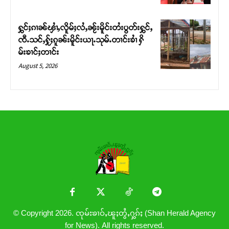
ႁွင်ႈၵၢၼ်ၾၢႆႇလိူမ်ႈလႆႇၼႂ်းမိူင်းတႆးပွတ်းႁွင်ႇ
ၸီႉသင်ႇႁႂ်ႈၵူၼ်းမိူင်းယႃႉသုမ်ႉတၢင်းၶၢႆ ႁိ
မ်းၶၢင်ႈတၢင်း
August 5, 2026
© Copyright 2026. ၸုမ်းၶၢဝ်ႇၽူႈတွႆႇႁွၵ်ႈ (Shan Herald Agency
for News). All rights reserved.