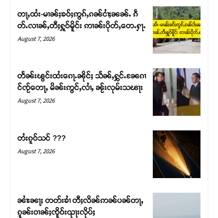
တႃႇထႆး-မၢၼ်ႈၶဝ်ႈဢွၵ်ႇၵၼ်ငၢႆႈၼၼ်ႉ ၵဵ
တ်ႉလၢၼ်ႇတီႈႁူဝ်မိူင်း ဢၢၼ်းပိုတ်ႇတေႉႁႃႉ
August 7, 2026
တႅၼ်းၽွင်းထႆးၵေႃႉၼိုင်ႈ သႅၼ်ႇႁွင်ႉၼႄၵၢ
င်ၸႂ်တေႃႇ မိၼ်းဢွင်ႇလၢႆႇ ၼႂ်းလုမ်းသၽႃး
August 7, 2026
တႆးၵူဝ်သင် ???
Support SHAN
August 7, 2026
တႃႇႁႂ်ႈသဵင်ၵၢင်ၸႂ်ၵူၼ်းမိူင်း ၵူႈတီႈၵူႈလႅၼ်ပေႃးတေၸွ
တ်ႇ တူဝ်ႈလုမ်ႈၾႃႉၼၼ်ႉ ၶဝ်ႈႁူမ်ႈၵမ်ႉထႅမ် ၸုမ်းၶၢ
ဝ်ႇၽူႈတွႆႇႁွၵ်ႈ လႆႈယူႇၶႃႈဢေႃႈ။
ၼၢႆးၼႃႈ တတ်းၶၢႆ တီႈလိၼ်ဢၼ်ပၼ်တႃႇ
ၵူၼ်းဝၢၼ်ႈၸိူဝ်းၺႃးလိုပ်ႈ