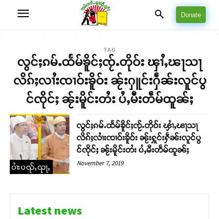
Donate
TAG
လွင်ႈၵမ်ႉထႅမ်ၶိူင်ႈၸႂ်ႉတိုဝ်း ၾၢႆႇၽႃသႃ
လိၵ်ႈလၢႆးၸၢဝ်းၶိူဝ်း ၼႂ်းႁူင်းႁဵၼ်းလူင်ပွ
င်ၸိုင်ႈ ၼႂ်းမိူင်းတႆး ပႆႇမီးတဵမ်ထူၼ်ႈ
လွင်ႈၵမ်ႉထႅမ်ၶိူင်ႈၸႂ်ႉတိုဝ်း ၾၢႆႇၽႃသႃ
လိၵ်ႈလၢႆးၸၢဝ်းၶိူဝ်း ၼႂ်းႁူင်းႁဵၼ်းလူင်ပွ
င်ၸိုင်ႈ ၼႂ်းမိူင်းတႆး ပႆႇမီးတဵမ်ထူၼ်ႈ
November 7, 2019
ပၢႆးပၺ်ႇၺႃႇ
Latest news