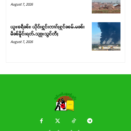
Donate Now
August 7, 2026
ယူႊၶရဵၼ်ႊ ယိုဝ်းႁူင်းၸၢၵ်ႈႁုင်ၼမ်ႉမၼ်း
မဵၼ်မိူင်းရတ်ႉသျႃႊသွင်တီႈ
August 7, 2026