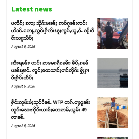
Latest news
ပလိၵ်ႈ လႄႈ သိုၵ်းမၢၼ်ႈ ဢဝ်ၵူၼ်းၸပ်း
ယိၼ်ႉတေႃႇလွင်းႁဵတ်းၽူႈၸွပ်ႇယူႇဝႆႉ ၼႂ်းဝဵ
င်းလႃႈသဵဝ်ႈ
August 6, 2026
ဢီႊရၼ်ႊ တင်း ဢမေႊရိၵၼ်ႊ ၶဵင်ႇၵၼ်
ပၼ်ၾၢင်ႉ လွင်ႈတေသၢင်ႈပၢင်တိုၵ်း ႁႂ်ႈႁၢ
ဝ်ႈႁႅင်းထႅင်ႈ
August 6, 2026
Support SHAN
ႁႅင်းလူမ်းမႆႈသုင်ပီၼႆႉ WFP တၵ်ႉဝႃႈၵူၼ်း
ထူပ်းၽေးဢိုပ်းယၢၵ်ႈတေဢမ်ႇယွမ်း 49
လၢၼ်ႉ
တႃႇႁႂ်ႈသဵင်ၵၢင်ၸႂ်ၵူၼ်းမိူင်း ၵူႈတီႈၵူႈလႅၼ်ပေႃးတေၸွ
တ်ႇ တူဝ်ႈလုမ်ႈၾႃႉၼၼ်ႉ ၶဝ်ႈႁူမ်ႈၵမ်ႉထႅမ် ၸုမ်းၶၢ
August 6, 2026
ဝ်ႇၽူႈတွႆႇႁွၵ်ႈ လႆႈယူႇၶႃႈဢေႃႈ။