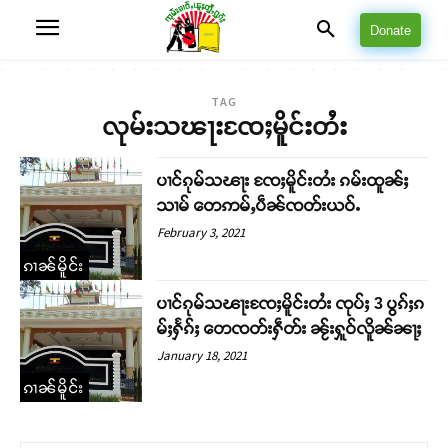
Donate
TAG
လုမ်းသၽႃးၸႄႈမိူင်းတႆး
ပၢင်ၵုမ်သၽႃး ၸႄႈမိူင်းတႆး ၵမ်းထူၼ်ႈ
သၢမ် တေဢမ်ႇပဵၼ်ၸတ်းယဝ်ႉ
February 3, 2021
ၵၢၼ်မိူင်း
ပၢင်ၵုမ်သၽႃးၸႄႈမိူင်းတႆး ၸုပ်ႈ 3 ပွၵ်ႈၵ
မ်ႈႁႅၵ်ႈ တေၸတ်းႁဵတ်း ၼႂ်းႁူဝ်လိူၼ်ၼႃႈ
January 18, 2021
ၵၢၼ်မိူင်း