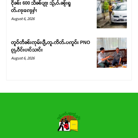
ငိုၼ်း 600 သႅၼ်ပျႃး သႂ်ႇဝႆႉၼႂ်းရူ
တ်ႉၵႃးၵေႃႈႁၢႆ
Donate Now
August 6, 2026
တူဝ်တႅၼ်းၸုမ်းပျီႇတူႉၸိတ်ႉပဢူဝ်း PNO
ၵႂႃႇဝဵင်းပၢင်သၢင်း
August 6, 2026