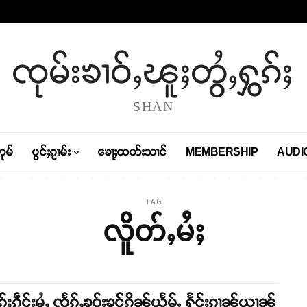
ၸုမ်းၶၢဝ်ႇၽူႈတွႆႇႁွၵ်ႈ
SHAN
တုမ်
ပွင်ႈၵႂၢမ်း
ၶေႃႈထတ်းသၢင်
MEMBERSHIP
AUDI
TAG
လိူတ်ႇမႆႈ
်ႈၵဵင်းမႆႇ ၸႅၵ်ႇၶူဝ်းၶွင်ၵိၼ်ယႅမ်ႉ ႁႅင်းၵၢၼ်ယၢၼ်