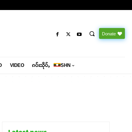
Donate
O
VIDEO
ၵပ်းသိုပ်ႇ
SHN
Latest news