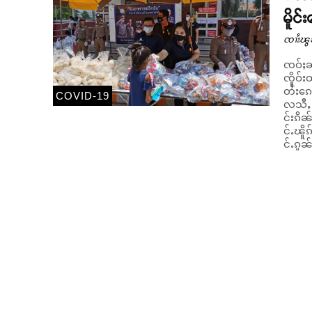
မိူင
ၸၢႆးၽွ
ၸဝ်ႈၼႃ
ၸိူဝ်း
တႆးၵေႃႈ ၶဝ်ႈႁူမ
COVID-19
လသီႇ ႁ
င်းၵိ
င်ႉၽိူ
င်ႉၵူၼ