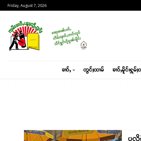
Friday, August 7, 2026
ၶၢဝ်ႇ
တွင်ႈထၢမ်
ၶၢဝ်ႇမိူင်းႁူမ်ႈ
ပလိၵ