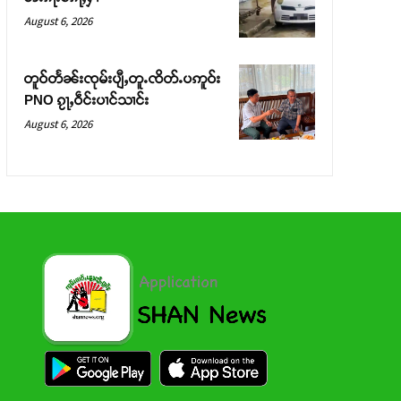
August 6, 2026
တူဝ်တႅၼ်းၸုမ်းပျီႇတူႉၸိတ်ႉပဢူဝ်း
PNO ၵႂႃႇဝဵင်းပၢင်သၢင်း
August 6, 2026