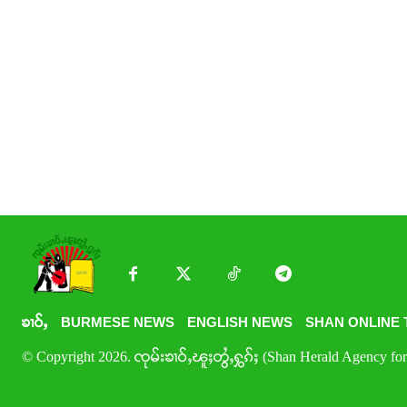
ၶၢဝ်ႇ
BURMESE NEWS
ENGLISH NEWS
SHAN ONLINE 
© Copyright 2026. ၸုမ်းၶၢဝ်ႇၽူႈတွႆႇႁွၵ်ႈ (Shan Herald Agency for 