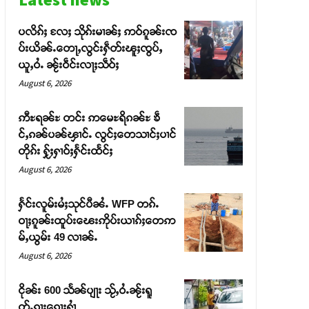
ပလိၵ်ႈ လႄႈ သိုၵ်းမၢၼ်ႈ ဢဝ်ၵူၼ်းၸ
ပ်းယိၼ်ႉတေႃႇလွင်းႁဵတ်းၽူႈၸွပ်ႇ
ယူႇဝႆႉ ၼႂ်းဝဵင်းလႃႈသဵဝ်ႈ
August 6, 2026
ဢီႊရၼ်ႊ တင်း ဢမေႊရိၵၼ်ႊ ၶဵ
င်ႇၵၼ်ပၼ်ၾၢင်ႉ လွင်ႈတေသၢင်ႈပၢင်
တိုၵ်း ႁႂ်ႈႁၢဝ်ႈႁႅင်းထႅင်ႈ
August 6, 2026
ႁႅင်းလူမ်းမႆႈသုင်ပီၼႆႉ WFP တၵ်ႉ
ဝႃႈၵူၼ်းထူပ်းၽေးဢိုပ်းယၢၵ်ႈတေဢ
မ်ႇယွမ်း 49 လၢၼ်ႉ
August 6, 2026
ငိုၼ်း 600 သႅၼ်ပျႃး သႂ်ႇဝႆႉၼႂ်းရူ
တ်ႉၵႃးၵေႃႈႁၢႆ