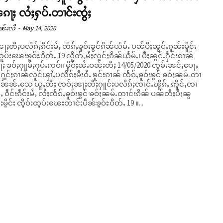
်းၵေႃႈ လႆႈႁပ်ႉတၢင်းၸွႆႈ
ၼ်းလီ
-
May 14, 2020
ႈတီႈပလိၵ်ႈၵဵင်းမႆႇ ၸႅၵ်ႇၶူဝ်းၶွင်ၵိၼ်ယႅမ်ႉ ပၼ်ပီႈၼွင်ႉၵူၼ်းမိူင်း
ထူပ်းၽေးၶူဝ်ႊဝိတ်ႉ 19 လိူတ်ႇမႆႈလွင်ႈၵိၼ်ယႅမ်ႉ၊ ပီႈၼွင်ႉႁႅင်းၵၢၼ်
်ႈႁပ်ႉဢဝ်။ မိူဝ်ႈၼႆႉဝၼ်းတီႈ 14/05/2020 ၸွမ်းၼင်ႇပေႃႇ
ွင်ႈၵၢၼ်လူင်ၾၢႆႇပလိၵ်ႈမီးဝႆႉ ၶူင်းၵၢၼ် ၸႅၵ်ႇၶူဝ်းၶွင် ၶဝ်ႈၼမ်ႉတၢ
ၼ်ၼၼ်ႉသေ ယူႇတီႈ ၸဝ်ႈၼႃႈတီႈႁူင်းပလိၵ်ႈၸၢင်ႉၽိူၵ်ႇ ဢိူင်ႇၸၢ
ၵ်ႇ ဝဵင်းၵဵင်းမႆႇ လႆႈၸႅၵ်ႇၶူဝ်းၶွင် ၶဝ်ႈၼမ်ႉတၢင်းၵိၼ် ပၼ်တီႈပီႈၼွ
်းမိူင်း ၸိူဝ်းထူပ်းၽေးတၢင်းပဵၼ်ၶူဝ်ႊဝိတ်ႉ 19 ။...