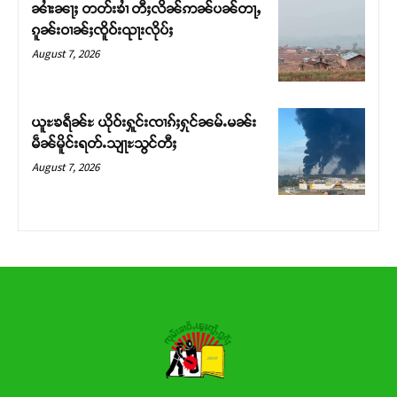
ၼၢႆးၼႃႈ တတ်းၶၢႆ တီႈလိၼ်ဢၼ်ပၼ်တႃႇ
ၵူၼ်းဝၢၼ်ႈၸိူဝ်းၺႃးလိုပ်ႈ
Donate Now
August 7, 2026
ယူႊၶရဵၼ်ႊ ယိုဝ်းႁူင်းၸၢၵ်ႈႁုင်ၼမ်ႉမၼ်း
မဵၼ်မိူင်းရတ်ႉသျႃႊသွင်တီႈ
August 7, 2026