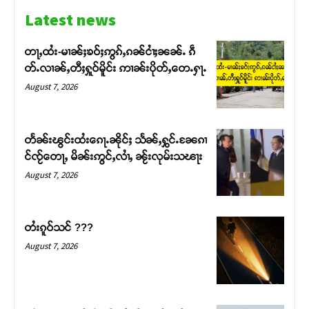
Latest news
တႃႇထႆး-မၢၼ်ႈၶဝ်ႈဢွၵ်ႇၵၼ်ငၢႆႈၼၼ်ႉ ၵဵ
တ်ႉလၢၼ်ႇတီႈႁူဝ်မိူင်း ဢၢၼ်းပိုတ်ႇတေႉႁႃႉ
August 7, 2026
တႅၼ်းၽွင်းထႆးၵေႃႉၼိုင်ႈ သႅၼ်ႇႁွင်ႉၼႄၵၢ
င်ၸႂ်တေႃႇ မိၼ်းဢွင်ႇလၢႆႇ ၼႂ်းလုမ်းသၽႃး
August 7, 2026
Support SHAN
တႆးၵူဝ်သင် ???
August 7, 2026
တႃႇႁႂ်ႈသဵင်ၵၢင်ၸႂ်ၵူၼ်းမိူင်း ၵူႈတီႈၵူႈလႅၼ်ပေႃးတေၸွ
တ်ႇ တူဝ်ႈလုမ်ႈၾႃႉၼၼ်ႉ ၶဝ်ႈႁူမ်ႈၵမ်ႉထႅမ် ၸုမ်းၶၢ
ဝ်ႇၽူႈတွႆႇႁွၵ်ႈ လႆႈယူႇၶႃႈဢေႃႈ။