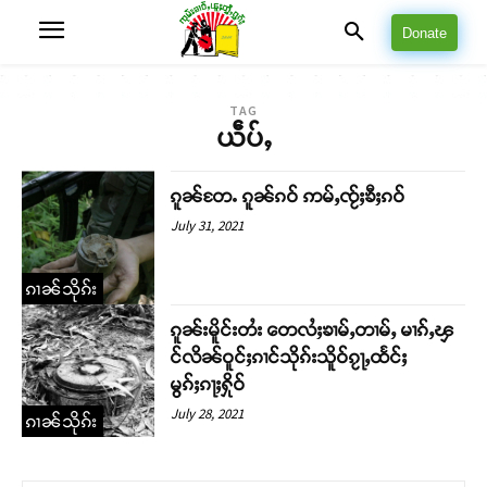
Donate
TAG
ယဵပ်ႇ
ၵူၼ်တႄႉ ၵူၼ်ၵဝ် ဢမ်ႇၸႂ်ႈၶီႈၵဝ်
July 31, 2021
ၵၢၼ်သိုၵ်း
ၵူၼ်းမိူင်းတႆး တေလႆႈၶၢမ်ႇတၢမ်ႇ မၢၵ်ႇၾ
င်လိၼ်ဝူင်ႈၵၢင်သိုၵ်းသိူဝ်ၵႂႃႇထႅင်ႈ
မွၵ်ႈၵႃႈႁိုဝ်
July 28, 2021
ၵၢၼ်သိုၵ်း