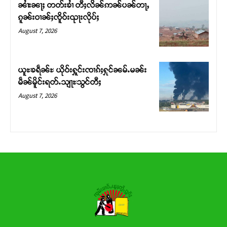
ၼၢႆးၼႃႈ တတ်းၶၢႆ တီႈလိၼ်ဢၼ်ပၼ်တႃႇ
ၵူၼ်းဝၢၼ်ႈၸိူဝ်းၺႃးလိုပ်ႈ
Donate Now
August 7, 2026
ယူႊၶရဵၼ်ႊ ယိုဝ်းႁူင်းၸၢၵ်ႈႁုင်ၼမ်ႉမၼ်း
မဵၼ်မိူင်းရတ်ႉသျႃႊသွင်တီႈ
August 7, 2026