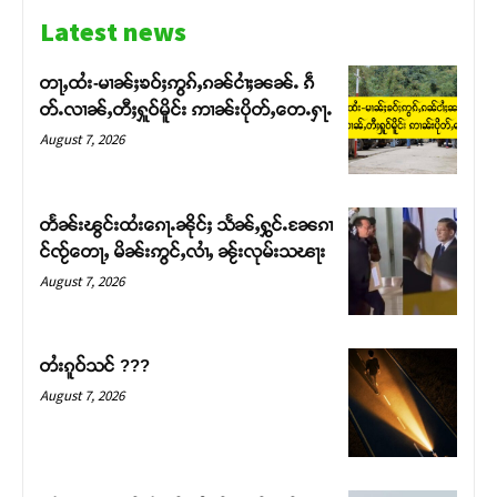
Latest news
တႃႇထႆး-မၢၼ်ႈၶဝ်ႈဢွၵ်ႇၵၼ်ငၢႆႈၼၼ်ႉ ၵဵ
တ်ႉလၢၼ်ႇတီႈႁူဝ်မိူင်း ဢၢၼ်းပိုတ်ႇတေႉႁႃႉ
August 7, 2026
တႅၼ်းၽွင်းထႆးၵေႃႉၼိုင်ႈ သႅၼ်ႇႁွင်ႉၼႄၵၢ
င်ၸႂ်တေႃႇ မိၼ်းဢွင်ႇလၢႆႇ ၼႂ်းလုမ်းသၽႃး
August 7, 2026
Support SHAN
တႆးၵူဝ်သင် ???
August 7, 2026
တႃႇႁႂ်ႈသဵင်ၵၢင်ၸႂ်ၵူၼ်းမိူင်း ၵူႈတီႈၵူႈလႅၼ်ပေႃးတေၸွ
တ်ႇ တူဝ်ႈလုမ်ႈၾႃႉၼၼ်ႉ ၶဝ်ႈႁူမ်ႈၵမ်ႉထႅမ် ၸုမ်းၶၢ
ဝ်ႇၽူႈတွႆႇႁွၵ်ႈ လႆႈယူႇၶႃႈဢေႃႈ။