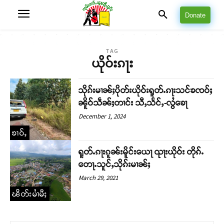
Donate
TAG
ယိုဝ်းၵႃး
သိုၵ်းမၢၼ်ႈပိုတ်းယိုဝ်းရူတ်ႉၵႃးသင်ၶၸဝ်ႈ
ၼိူဝ်သဵၼ်ႈတၢင်း သီႇသႅင်ႇ-လွႆၶေႃ
December 1, 2024
ၶၢဝ်ႇ
ရူတ်ႉၵႃးၵူၼ်းမိူင်းယေႃ ၺႃးယိုဝ်း တိုၵ်ႉ
တေႃႉသူင်ႇသိုၵ်းမၢၼ်ႈ
March 29, 2021
ၽိတ်းမၢႆမီႈ