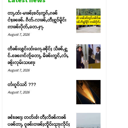
တႃႇထႆး-မၢၼ်ႈၶဝ်ႈဢွၵ်ႇၵၼ်
ငၢႆႈၼၼ်ႉ ၵဵတ်ႉလၢၼ်ႇတီႈႁူဝ်မိူင်း
ဢၢၼ်းပိုတ်ႇတေႉႁႃႉ
August 7, 2026
တႅၼ်းၽွင်းထႆးၵေႃႉၼိုင်ႈ သႅၼ်ႇႁွ
င်ႉၼႄၵၢင်ၸႂ်တေႃႇ မိၼ်းဢွင်ႇလၢႆႇ
ၼႂ်းလုမ်းသၽႃး
August 7, 2026
တႆးၵူဝ်သင် ???
August 7, 2026
ၼၢႆးၼႃႈ တတ်းၶၢႆ တီႈလိၼ်ဢၼ်
ပၼ်တႃႇ ၵူၼ်းဝၢၼ်ႈၸိူဝ်းၺႃးလိုပ်ႈ