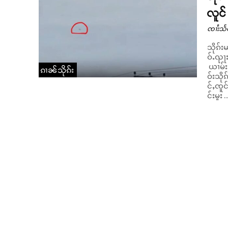
လူင်
ၸၢႆးသႅ
သိုၵ်း
ဝ်ႉၺႃးၵွင
ယၢမ်းၵ
ၵၢၼ်သိုၵ်း
ဝ်းသို
င်ႇၸူင
င်းမူး ..