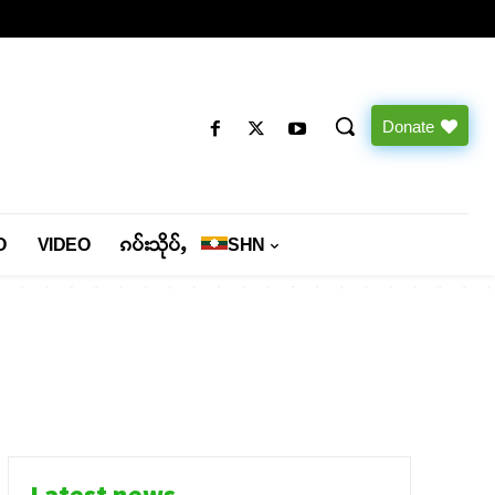
Donate
O
VIDEO
ၵပ်းသိုပ်ႇ
SHN
Latest news