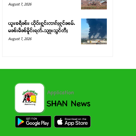
August 7, 2026
ယူႊၶရဵၼ်ႊ ယိုဝ်းႁူင်းၸၢၵ်ႈႁုင်ၼမ်ႉ
မၼ်းမဵၼ်မိူင်းရတ်ႉသျႃႊသွင်တီႈ
August 7, 2026