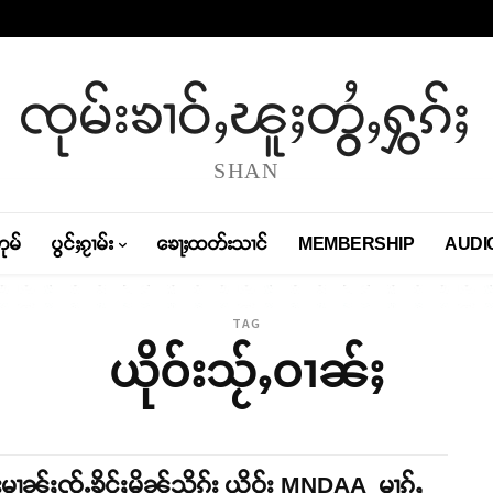
ၸုမ်းၶၢဝ်ႇၽူႈတွႆႇႁွၵ်ႈ
SHAN
တုမ်
ပွင်ႈၵႂၢမ်း
ၶေႃႈထတ်းသၢင်
MEMBERSHIP
AUDI
TAG
ယိုဝ်းသႂ်ႇဝၢၼ်ႈ
်းမၢၼ်ႈၸႂ်ႉၶိူင်ႈမိၼ်သိုၵ်း ယိုဝ်း MNDAA မၢၵ်ႇ