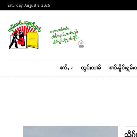
Saturday, August 8, 2026
ၶၢဝ်ႇ
တွင်ႈထၢမ်
ၶၢဝ်ႇမိူင်းႁူမ်ႈ
သိုၵ