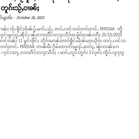
 တူၵ်းသႂ်ႇဝၢၼ်ႈ
င်ယွတ်ႈ
-
October 26, 2023
မၢၼ်ႈ ၸႂ်ႉၶိူင်ႈမိၼ်ပွႆႇမၢၵ်ႇသႂ်ႇ တပ်ႉပၢင်သဝ်းၵဝ်ႈၵၢင်ႉ MNDAA တိူ
်းမူးသူႇၼိုင်ႈ ၼႂ်းၸႄႈဝဵင်းလႃႈသဵဝ်ႈ။ မိူဝ်ႈဝၼ်းတီႈ 25/10/2023
ၢင်ဝၼ်း 11 မူင်းၶိုင်ႈ သိုၵ်းမၢၼ်ႈဢဝ်ၶိူင်ႈမိၼ်မႃးယိုဝ်း တပ်ႉပၢင်သ
ၵ်းၵဝ်ႈၵၢင်ႉ MNDAA ဢၼ်မီး ႁိမ်းထၢတ်ႈမူၺ်ႇတေႃႇ ၼႂ်းဝၢၼ်ႈပၢ
် ၊ ၵုင်းသႃႇ ၸႄႈဝဵင်းလႃႈသဵဝ်ႈ ၊ မၢၵ်ႇလူင်တူၵ်း 2 လုၵ်ႈ တိူဝ်ႉၺႃးၵွ
.