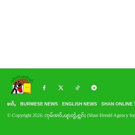
ၶၢဝ်ႇ
BURMESE NEWS
ENGLISH NEWS
SHAN ONLINE 
© Copyright 2026. ၸုမ်းၶၢဝ်ႇၽူႈတွႆႇႁွၵ်ႈ (Shan Herald Agency for 