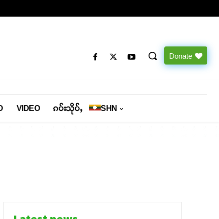
Donate
O
VIDEO
ၵပ်းသိုပ်ႇ
SHN
Latest news