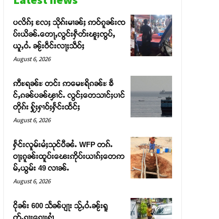
ပလိၵ်ႈ လႄႈ သိုၵ်းမၢၼ်ႈ ဢဝ်ၵူၼ်းၸ
ပ်းယိၼ်ႉတေႃႇလွင်းႁဵတ်းၽူႈၸွပ်ႇ
ယူႇဝႆႉ ၼႂ်းဝဵင်းလႃႈသဵဝ်ႈ
August 6, 2026
ဢီႊရၼ်ႊ တင်း ဢမေႊရိၵၼ်ႊ ၶဵ
င်ႇၵၼ်ပၼ်ၾၢင်ႉ လွင်ႈတေသၢင်ႈပၢင်
တိုၵ်း ႁႂ်ႈႁၢဝ်ႈႁႅင်းထႅင်ႈ
August 6, 2026
ႁႅင်းလူမ်းမႆႈသုင်ပီၼႆႉ WFP တၵ်ႉ
ဝႃႈၵူၼ်းထူပ်းၽေးဢိုပ်းယၢၵ်ႈတေဢ
မ်ႇယွမ်း 49 လၢၼ်ႉ
August 6, 2026
ငိုၼ်း 600 သႅၼ်ပျႃး သႂ်ႇဝႆႉၼႂ်းရူ
တ်ႉၵႃးၵေႃႈႁၢႆ