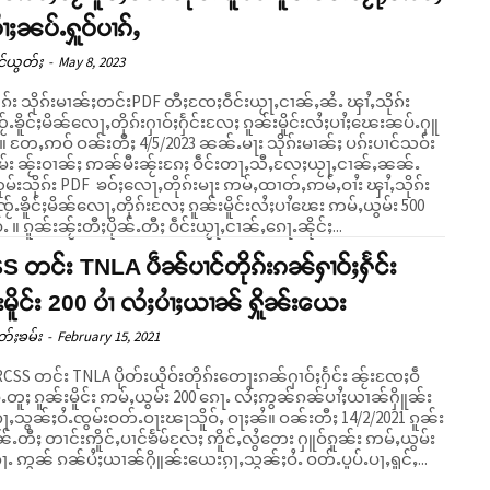
ၢႆႈၼပ်ႉႁူဝ်ပၢၵ်ႇ
င်ယွတ်ႈ
-
May 8, 2023
ုၵ်း သိုၵ်းမၢၼ်ႈတင်းPDF တီႈၸႄႈဝဵင်းယႂႃႇငၢၼ်ႇၼႆႉ ၾၢႆႇသိုၵ်း
်ႉၶိူင်ႈမိၼ်လေႃႇတိုၵ်းႁၢဝ်ႈႁႅင်းလႄႈ ၵူၼ်းမိူင်းလႆႈပၢႆႈၽေးၼပ်ႉႁူ
 ပၵ်းပၢင်သဝ်း
မ်း ၼႂ်းဝၢၼ်ႈ ဢၼ်မီးၼႂ်းၵႄႈ ဝဵင်းတႃႇသီႇလႄႈယႂႃႇငၢၼ်ႇၼၼ်ႉ
်းသိုၵ်း PDF ၶဝ်ႈလေႃႇတိုၵ်းမႃး ဢမ်ႇထၢတ်ႇဢမ်ႇဝၢႆး ၾၢႆႇသိုၵ်း
ႂ်ႉၶိူင်ႈမိၼ်လေႃႇတိုၵ်းလႄႈ ၵူၼ်းမိူင်းလႆႈပၢႆၽေး ဢမ်ႇယွမ်း 500
ၼႆယဝ်ႉ ။ ၵူၼ်းၼႂ်းတီႈပိုၼ်ႉတီႈ ဝဵင်းယႂႃႇငၢၼ်ႇၵေႃႉၼိုင်ႈ...
 တင်း TNLA ပဵၼ်ပၢင်တိုၵ်းၵၼ်ႁၢဝ်ႈႁႅင်း
းမိူင်း 200 ပၢႆ လႆႈပၢႆႈယၢၼ် ႁိူၼ်းယေး
တ်ႈၶမ်း
-
February 15, 2021
 RCSS တင်း TNLA ပိုတ်းယိုဝ်းတိုၵ်းတေႃးၵၼ်ႁၢဝ်ႈႁႅင်း ၼႂ်းၸႄႈဝဵ
ႉတူႈ ၵူၼ်းမိူင်း ဢမ်ႇယွမ်း 200 ၵေႃႉ လႆႈဢွၼ်ၵၼ်ပၢႆႈယၢၼ်ႁိူၼ်း
ွၼ်ႈဝႆႉၸွမ်းဝတ်ႉဝႃးၽႃသိူဝ်ႇ ဝႃႈၼႆ။ ဝၼ်းတီႈ 14/2/2021 ၵူၼ်း
ပိုၼ်ႉတီႈ တၢင်းဢိူင်ႇပၢင်ၶႅမ်လႄႈ ဢိူင်ႇလွႆတေး ႁူဝ်ၵူၼ်း ဢမ်ႇယွမ်း
ႃႉ ဢွၼ် ၵၼ်ပႆႈယၢၼ်ႁိူၼ်းယေးၵႂႃႇသွၼ်ႈဝႆႉ ဝတ်ႉပူပ်ႉပႃႇရူင်ႇ...