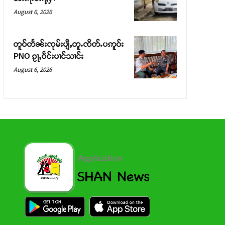
August 6, 2026
တူဝ်တႅၼ်းၸုမ်းပျီႇတူႉၸိတ်ႉပဢူဝ်း
PNO ၵႂႃႇဝဵင်းပၢင်သၢင်း
August 6, 2026