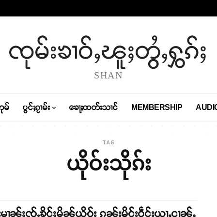
ၸုမ်းၶၢဝ်ႇၽူႈတွႆႇႁွၵ်ႈ
SHAN
တုမ်
ပွင်ႈၵႂၢမ်း
ၶေႃႈထတ်းသၢင်
MEMBERSHIP
AUDI
TAG
ယိုဝ်းသိုၵ်း
းမၢၼ်ႈၸႂ်ႉၶိူင်ႈမိၼ်ယိုဝ်း ၵူၼ်းမိူင်းဝဵင်းယႂႃႇငၢၼ်ႇ