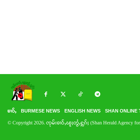
ၶၢဝ်ႇ
BURMESE NEWS
ENGLISH NEWS
SHAN ONLINE 
© Copyright 2026. ၸုမ်းၶၢဝ်ႇၽူႈတွႆႇႁွၵ်ႈ (Shan Herald Agency for 