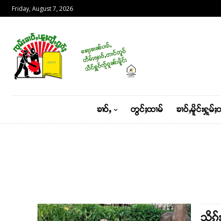
Friday, August 7, 2026
ၶၢဝ်ႇ
တွင်ႈထၢမ်
ၶၢဝ်ႇမိူင်းႁူမ်ႈ
သိုၵ်