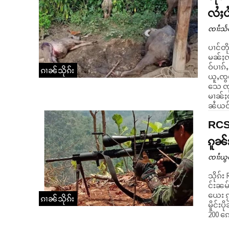
လႆႈပ
ၸၢႆးသႅ
ပၢင်တိ
မၼ်ႈၸႂ
ဝ်ပၢၵ်ႇ။ တႄႇဢဝ် ဝၼ်းတီႈ 4/5/2023 ၼၼ်ႉမႃး သိုၵ်းမၢၼ်ႈ
ၵၢၼ်သိုၵ်း
ယူႇၸွ
သေ ၸုမ
မၢၼ်ႈၸ
RCSS
ၵူၼ်
ၸၢႆးယွ
သိုၵ်း
င်းၼမ်
ယေး ၵႂႃႇသ
ၵၢၼ်သိုၵ်း
မိူင်း
200 ၵေ