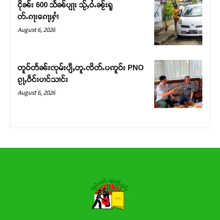
ငိုၼ်း 600 သႅၼ်ပျႃး သႂ်ႇဝႆႉၼႂ်းရူ
တ်ႉၵႃးၵေႃႈႁၢႆ
Donate Now
August 6, 2026
တူဝ်တႅၼ်းၸုမ်းပျီႇတူႉၸိတ်ႉပဢူဝ်း PNO
ၵႂႃႇဝဵင်းပၢင်သၢင်း
August 6, 2026