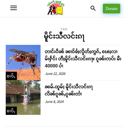
Donate
TAG
မိူင်းသီလင်းၵႃ
တၢင်းပဵၼ် ၼၢဝ်ၶႆႈလိူတ်ႈဢွၵ်ႇ ၽႄႈလၢ
မ်းႁႅင်း တီႈမိူင်းသီလင်ႊၵႃႊ ၵူၼ်းၸပ်း မီး
40000 ပၢႆ
June 22, 2026
ၶၢဝ်ႇ
ၼမ်ႉထူမ်ႈ မိူင်းသီလင်းၵႃ
လိၼ်ၵူၼ်ႇၵူၼ်းတၢႆ
June 8, 2024
ၶၢဝ်ႇ