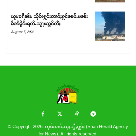
ယူႊၶရဵၼ်ႊ ယိုဝ်းႁူင်းၸၢၵ်ႈႁုင်ၼမ်ႉမၼ်း
မဵၼ်မိူင်းရတ်ႉသျႃႊသွင်တီႈ
August 7, 2026
© Copyright 2026. ၸုမ်းၶၢဝ်ႇၽူႈတွႆႇႁွၵ်ႈ (Shan Herald Agency
for News). All rights reserved.