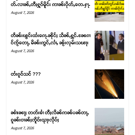
တ်ႉလၢၼ်ႇတီႈႁူဝ်မိူင်း ဢၢၼ်းပိုတ်ႇတေႉႁႃႉ
August 7, 2026
တႅၼ်းၽွင်းထႆးၵေႃႉၼိုင်ႈ သႅၼ်ႇႁွင်ႉၼႄၵၢ
င်ၸႂ်တေႃႇ မိၼ်းဢွင်ႇလၢႆႇ ၼႂ်းလုမ်းသၽႃး
August 7, 2026
တႆးၵူဝ်သင် ???
August 7, 2026
Support SHAN
တႃႇႁႂ်ႈသဵင်ၵၢင်ၸႂ်ၵူၼ်းမိူင်း ၵူႈတီႈၵူႈလႅၼ်ပေႃးတေၸွ
တ်ႇ တူဝ်ႈလုမ်ႈၾႃႉၼၼ်ႉ ၶဝ်ႈႁူမ်ႈၵမ်ႉထႅမ် ၸုမ်းၶၢ
ၼၢႆးၼႃႈ တတ်းၶၢႆ တီႈလိၼ်ဢၼ်ပၼ်တႃႇ
ဝ်ႇၽူႈတွႆႇႁွၵ်ႈ လႆႈယူႇၶႃႈဢေႃႈ။
ၵူၼ်းဝၢၼ်ႈၸိူဝ်းၺႃးလိုပ်ႈ
August 7, 2026
Donate Now