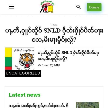
Donate
TAG
ပႃႇတီႇႁူဝ်သိူဝ် SNLD ႁဵတ်းႁိုဝ်ပဵၼ်မႃး၊
တႄႇမီးမႃးမိူဝ်ႈလႂ်?
ပႃႇတီႇႁူဝ်သိူဝ် SNLD ႁဵတ်းႁိုဝ်ပဵၼ်မႃး၊
တႄႇမီးမႃးမိူဝ်ႈလႂ်?
October 26, 2019
UNCATEGORIZED
Latest news
တႃႇထႆး-မၢၼ်ႈၶဝ်ႈဢွၵ်ႇၵၼ်ငၢႆႈၼၼ်ႉ ၵဵ