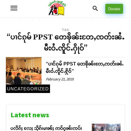
Donate
TAG
“ပၢင်ၵုမ် PPST တေၶိုၼ်းတႄႇၸတ်းၼႆႉ
မီးဝႆႉၸိူင်ႉႁိုဝ်”
“ပၢင်ၵုမ် PPST တေၶိုၼ်းတႄႇၸတ်းၼႆႉ
မီးဝႆႉၸိူင်ႉႁိုဝ်”
February 21, 2019
UNCATEGORIZED
Latest news
ပလိၵ်ႈ လႄႈ သိုၵ်းမၢၼ်ႈ ဢဝ်ၵူၼ်းၸပ်း