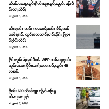
ယိၼ်ႉတေႃႇလွင်းႁဵတ်းၽူႈၸွပ်ႇယူႇဝႆႉ ၼႂ်းဝဵ
င်းလႃႈသဵဝ်ႈ
August 6, 2026
ဢီႊရၼ်ႊ တင်း ဢမေႊရိၵၼ်ႊ ၶဵင်ႇၵၼ်
ပၼ်ၾၢင်ႉ လွင်ႈတေသၢင်ႈပၢင်တိုၵ်း ႁႂ်ႈႁၢ
ဝ်ႈႁႅင်းထႅင်ႈ
August 6, 2026
ႁႅင်းလူမ်းမႆႈသုင်ပီၼႆႉ WFP တၵ်ႉဝႃႈၵူၼ်း
ထူပ်းၽေးဢိုပ်းယၢၵ်ႈတေဢမ်ႇယွမ်း 49
Support SHAN
လၢၼ်ႉ
August 6, 2026
တႃႇႁႂ်ႈသဵင်ၵၢင်ၸႂ်ၵူၼ်းမိူင်း ၵူႈတီႈၵူႈလႅၼ်ပေႃးတေၸွ
တ်ႇ တူဝ်ႈလုမ်ႈၾႃႉၼၼ်ႉ ၶဝ်ႈႁူမ်ႈၵမ်ႉထႅမ် ၸုမ်းၶၢ
ငိုၼ်း 600 သႅၼ်ပျႃး သႂ်ႇဝႆႉၼႂ်းရူ
ဝ်ႇၽူႈတွႆႇႁွၵ်ႈ လႆႈယူႇၶႃႈဢေႃႈ။
တ်ႉၵႃးၵေႃႈႁၢႆ
August 6, 2026
Donate Now