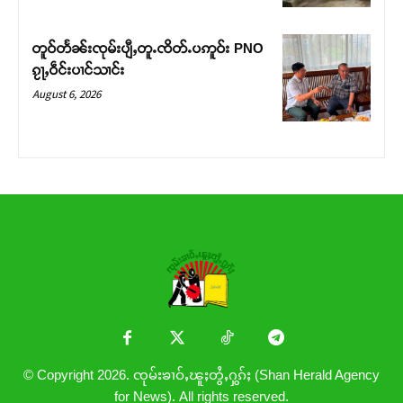
တူဝ်တႅၼ်းၸုမ်းပျီႇတူႉၸိတ်ႉပဢူဝ်း PNO
ၵႂႃႇဝဵင်းပၢင်သၢင်း
August 6, 2026
© Copyright 2026. ၸုမ်းၶၢဝ်ႇၽူႈတွႆႇႁွၵ်ႈ (Shan Herald Agency
for News). All rights reserved.