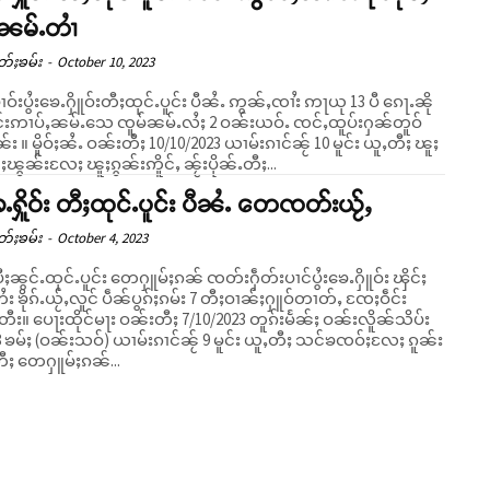
်ၼမ်ႉတၢႆ
တ်ႈၶမ်း
-
October 10, 2023
ၢဝ်းပွႆးၶေႉႁိူဝ်းတီႈထုင်ႉပူင်း ပီၼႆႉ ဢွၼ်ႇၸၢႆး ဢႃယု 13 ပီ ၵေႃႉၼို
ူင်းဢၢပ်ႇၼမ်ႉသေ ၸူမ်ၼမ်ႉလႆႈ 2 ဝၼ်းယဝ်ႉ ၸင်ႇထူပ်းႁၼ်တူဝ်
်ၼႂ် 10 မူင်း ယူႇတီႈ ၽူႈ
်ႈၽွၼ်းလႄႈ ၽူႈၵွၼ်းဢိူင်ႇ ၼႂ်းပိုၼ်ႉတီႈ...
ၶေႉႁိူဝ်း တီႈထုင်ႉပူင်း ပီၼႆႉ တေၸတ်းယႂ်ႇ
တ်ႈၶမ်း
-
October 4, 2023
ပီႈၼွင်ႉထုင်ႉပူင်း တေႁူမ်ႈၵၼ် ၸတ်းႁဵတ်းပၢင်ပွႆးၶေႉႁိူဝ်း ၾိင်ႈ
ႆး ၶိုၵ်ႉယႂ်ႇလူင် ပဵၼ်ပွၵ်ႈၵမ်း 7 တီႈဝၢၼ်ႈႁူဝ်တၢတ်ႇ ၸႄႈဝဵင်း
023 တူၵ်းမႅၼ်ႈ ဝၼ်းလိူၼ်သိပ်း
8 ၶမ်ႈ (ဝၼ်းသဝ်) ယၢမ်းၵၢင်ၼႂ် 9 မူင်း ယူႇတီႈ သင်ၶၸဝ်ႈလႄႈ ၵူၼ်း
တီႈ တေႁူမ်ႈၵၼ်...