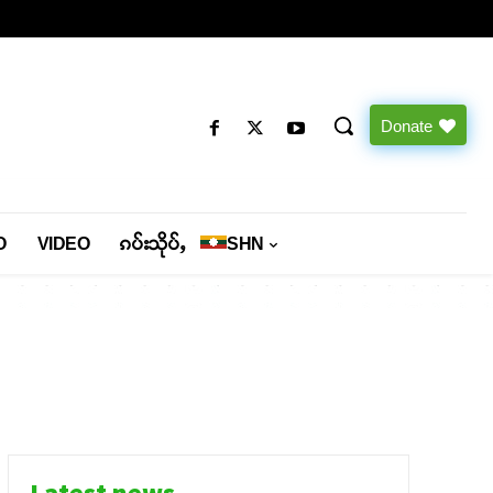
Donate
O
VIDEO
ၵပ်းသိုပ်ႇ
SHN
Latest news