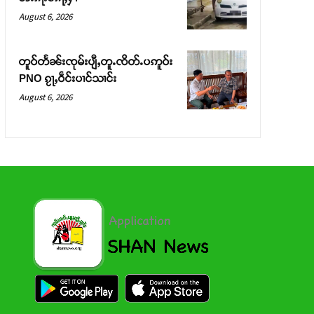
August 6, 2026
တူဝ်တႅၼ်းၸုမ်းပျီႇတူႉၸိတ်ႉပဢူဝ်း
PNO ၵႂႃႇဝဵင်းပၢင်သၢင်း
August 6, 2026