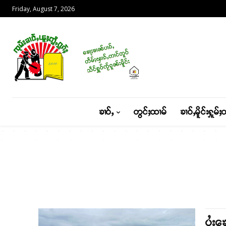
Friday, August 7, 2026
ၶၢဝ်ႇ
တွင်ႈထၢမ်
ၶၢဝ်ႇမိူင်းႁူမ်ႈ
ပွႆး