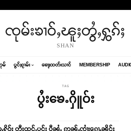
ၸုမ်းၶၢဝ်ႇၽူႈတွႆႇႁွၵ်ႈ
SHAN
တုမ်
ပွင်ႈၵႂၢမ်း
ၶေႃႈထတ်းသၢင်
MEMBERSHIP
AUDI
TAG
ပွႆးၶေႉႁိူဝ်း
ၶေႉႁိူဝ်း တီႈထုင်ႉပူင်း ပီၼႆႉ ဢွၼ်ႇၸၢႆးၵေႃႉၼိုင်ႈ