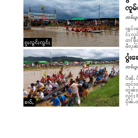
ၸူမ
ၸၢႆးယွ
ၽွင်းၶ
င်ႈ လ
တၢႆ ၶိုၼ်း ။ မိူဝ်ႈၼႆႉ ဝၼ်းတီႈ 10/10/2023 ယၢမ်းၵၢင
ၵူႈလွင်ႈလွင်ႈ
မီးပုၼ
ပွႆး
ၸၢႆးယွ
ပီၼႆႉ 
ထုင်းတ
တူၼ်ႈတီး။ ပေႃးထိုင်မႃး ဝၼ်းတီႈ 7/10/2
လွင်ႈ 
ပိုၼ်ႉ
ၶၢဝ်ႇ