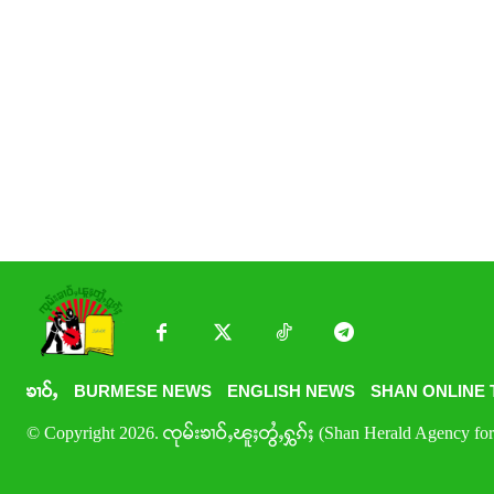
ၶၢဝ်ႇ
BURMESE NEWS
ENGLISH NEWS
SHAN ONLINE 
© Copyright 2026. ၸုမ်းၶၢဝ်ႇၽူႈတွႆႇႁွၵ်ႈ (Shan Herald Agency for 