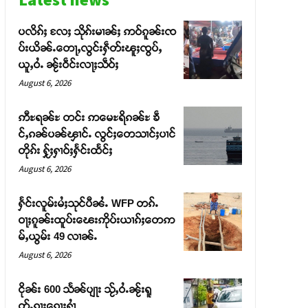
ပလိၵ်ႈ လႄႈ သိုၵ်းမၢၼ်ႈ ဢဝ်ၵူၼ်းၸ
ပ်းယိၼ်ႉတေႃႇလွင်းႁဵတ်းၽူႈၸွပ်ႇ
ယူႇဝႆႉ ၼႂ်းဝဵင်းလႃႈသဵဝ်ႈ
August 6, 2026
ဢီႊရၼ်ႊ တင်း ဢမေႊရိၵၼ်ႊ ၶဵ
င်ႇၵၼ်ပၼ်ၾၢင်ႉ လွင်ႈတေသၢင်ႈပၢင်
တိုၵ်း ႁႂ်ႈႁၢဝ်ႈႁႅင်းထႅင်ႈ
August 6, 2026
ႁႅင်းလူမ်းမႆႈသုင်ပီၼႆႉ WFP တၵ်ႉ
ဝႃႈၵူၼ်းထူပ်းၽေးဢိုပ်းယၢၵ်ႈတေဢ
မ်ႇယွမ်း 49 လၢၼ်ႉ
August 6, 2026
ငိုၼ်း 600 သႅၼ်ပျႃး သႂ်ႇဝႆႉၼႂ်းရူ
တ်ႉၵႃးၵေႃႈႁၢႆ