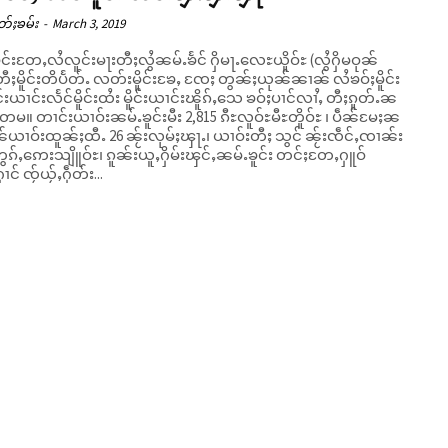
တ်ႈၶမ်း
-
March 3, 2019
င်းတႄႇလႆလူင်းမႃးတီႈလွႆၼမ်ႉၶႅင် ႁိမႃႉလေႊယိူဝ်ႊ (လွႆႁိမဝုၼ်
ီႈမိူင်းတိပႅတ်ႉ လတ်းမိူင်းၶႄႇ ၸႄႈ တွၼ်ႈယုၼ်ၼၢၼ် လႆၶဝ်ႈမိူင်း
ူင်းယၢင်းလႅင်မိူင်းထႆး မိူင်းယၢင်းၽိူၵ်ႇသေ ၶဝ်ႈပၢင်လၢႆႇ တီႈၵူတ်ႉၼ
,815 ၵီႊလူဝ်ႊမီႊတိူဝ်ႊ ၊ ပဵၼ်မႄႈၼ
်ယၢဝ်းထူၼ်ႈထီႉ 26 ၼႂ်းလုမ်ႈၾႃႉ၊ ယၢဝ်းတီႈ သွင် ၼႂ်းၸဵင်ႇၸၢၼ်း
ွၵ်ႇဢေးသျိူဝ်ႊ၊ ၵူၼ်းယူႇႁိမ်းၾင်ႇၼမ်ႉၶူင်း တင်ႈတႄႇႁူဝ်
င် ၸႂ်ယႂ်ႇႁဵတ်း...