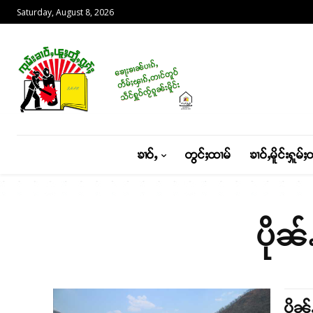
Saturday, August 8, 2026
ၶၢဝ်ႇ
တွင်ႈထၢမ်
ၶၢဝ်ႇမိူင်းႁူမ်ႈ
ပိုၼ
ပိုၼ