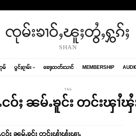
ၸုမ်းၶၢဝ်ႇၽူႈတွႆႇႁွၵ်ႈ
SHAN
တုမ်
ပွင်ႈၵႂၢမ်း
ၶေႃႈထတ်းသၢင်
MEMBERSHIP
AUDI
TAG
်ႉငဝ်ႈ ၼမ်ႉၶူင်း တင်းၾၢႆၾ
်ႉငဝ်ႈ ၼမ်ႉၶူင်း တင်းၾၢႆၾႆးၾႃႉ