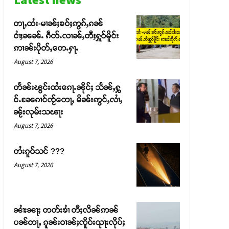
တႃႇထႆး-မၢၼ်ႈၶဝ်ႈဢွၵ်ႇၵၼ်
ငၢႆႈၼၼ်ႉ ၵဵတ်ႉလၢၼ်ႇတီႈႁူဝ်မိူင်း
ဢၢၼ်းပိုတ်ႇတေႉႁႃႉ
August 7, 2026
တႅၼ်းၽွင်းထႆးၵေႃႉၼိုင်ႈ သႅၼ်ႇႁွ
င်ႉၼႄၵၢင်ၸႂ်တေႃႇ မိၼ်းဢွင်ႇလၢႆႇ
ၼႂ်းလုမ်းသၽႃး
August 7, 2026
တႆးၵူဝ်သင် ???
August 7, 2026
ၼၢႆးၼႃႈ တတ်းၶၢႆ တီႈလိၼ်ဢၼ်
ပၼ်တႃႇ ၵူၼ်းဝၢၼ်ႈၸိူဝ်းၺႃးလိုပ်ႈ