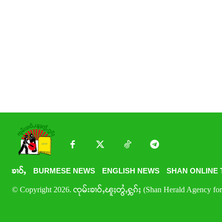
ၶၢဝ်ႇ
BURMESE NEWS
ENGLISH NEWS
SHAN ONLINE 
© Copyright 2026. ၸုမ်းၶၢဝ်ႇၽူႈတွႆႇႁွၵ်ႈ (Shan Herald Agency for 