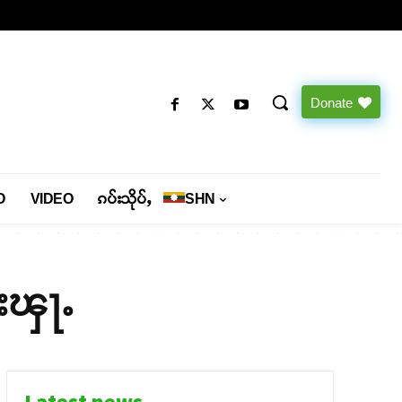
Donate
O
VIDEO
ၵပ်းသိုပ်ႇ
SHN
ႆးၾႃႉ
Latest news