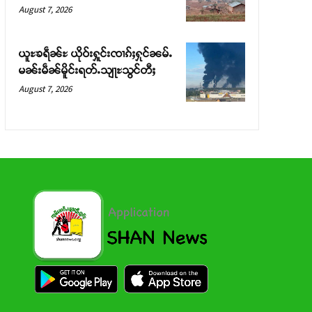
August 7, 2026
ယူႊၶရဵၼ်ႊ ယိုဝ်းႁူင်းၸၢၵ်ႈႁုင်ၼမ်ႉ
မၼ်းမဵၼ်မိူင်းရတ်ႉသျႃႊသွင်တီႈ
August 7, 2026