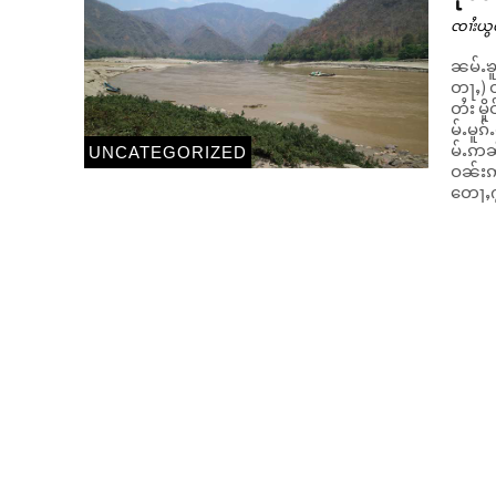
ၸၢႆးယွ
ၼမ်ႉၶူ
တႃႇ) တ
တႆး မိ
မ်ႉမူၵ်ႉတမ။ တၢင်းယၢဝ်းၼမ်ႉၶူင်းမီး 2
မ်ႉဢၼ
UNCATEGORIZED
ဝၼ်းဢ
တေႃႇႁၢ