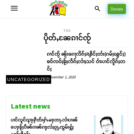
Donate
TAG
ပိုတ်ႇၼႄၵၢင်ၸႂ်
ၵၢင်ၸႂ် ၼႂ်းၵေႃလိၵ်ႈ/ၾိင်ႈတႆး(ၵမ်ႈၽွင်ႈ)
ၶဝ်ၸဝ်ႈၶႂ်ႈလႅၵ်ႈလၢႆႈသင် ဝၢႆးပၢင်လိူၵ်ႈတ
င်ႈ
November 1, 2020
UNCATEGORIZED
Latest news
ပၢင်လူင်ၺႃးႁဵတ်းႁၢႆႉမႃးတႃႉလၢႆပၢၼ် ​​
ပေႃးၶႂ်ႈပဵၼ်ၵၢၼ်ၵႃႈလႆႈၵႂႃႇၸွမ်းႁွႆႈ