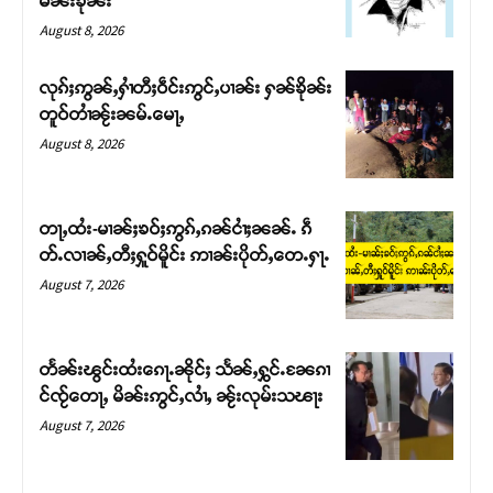
မၼ်းၶိုၼ်း
August 8, 2026
လုၵ်ႈဢွၼ်ႇႁၢႆတီႈဝဵင်းဢွင်ႇပၢၼ်း ႁၼ်ၶိုၼ်း
တူဝ်တၢႆၼႂ်းၼမ်ႉမေႃႇ
August 8, 2026
တႃႇထႆး-မၢၼ်ႈၶဝ်ႈဢွၵ်ႇၵၼ်ငၢႆႈၼၼ်ႉ ၵဵ
တ်ႉလၢၼ်ႇတီႈႁူဝ်မိူင်း ဢၢၼ်းပိုတ်ႇတေႉႁႃႉ
August 7, 2026
Support SHAN
တႃႇႁႂ်ႈသဵင်ၵၢင်ၸႂ်ၵူၼ်းမိူင်း ၵူႈတီႈၵူႈလႅၼ်ပေႃးတေၸွ
တႅၼ်းၽွင်းထႆးၵေႃႉၼိုင်ႈ သႅၼ်ႇႁွင်ႉၼႄၵၢ
တ်ႇ တူဝ်ႈလုမ်ႈၾႃႉၼၼ်ႉ ၶဝ်ႈႁူမ်ႈၵမ်ႉထႅမ် ၸုမ်းၶၢ
င်ၸႂ်တေႃႇ မိၼ်းဢွင်ႇလၢႆႇ ၼႂ်းလုမ်းသၽႃး
ဝ်ႇၽူႈတွႆႇႁွၵ်ႈ လႆႈယူႇၶႃႈဢေႃႈ။
August 7, 2026
Donate Now