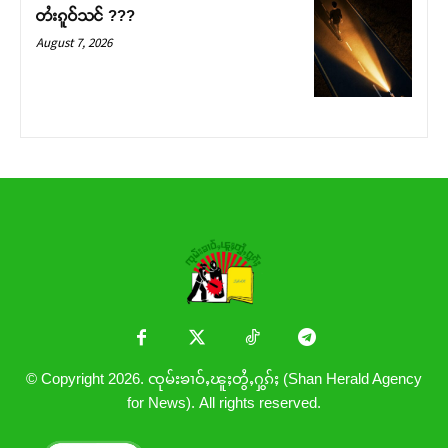
တႆးၵူဝ်သင် ???
August 7, 2026
© Copyright 2026. ၸုမ်းၶၢဝ်ႇၽူႈတွႆႇႁွၵ်ႈ (Shan Herald Agency
for News). All rights reserved.