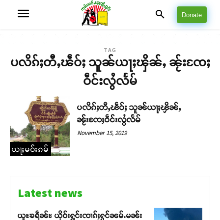
Donate
TAG
ပလိၵ်ႈတီႇၽဵဝ်ႈ သူၼ်ယႃႈၾိၼ်ႇ ၼႂ်းၸႄႈ
ဝဵင်းလွႆလႅမ်
ပလိၵ်ႈတီႇၽဵဝ်ႈ သူၼ်ယႃႈၾိၼ်ႇ
ၼႂ်းၸႄႈဝဵင်းလွႆလႅမ်
November 15, 2019
ယႃႈမဝ်းၵမ်
Latest news
ယူႊၶရဵၼ်ႊ ယိုဝ်းႁူင်းၸၢၵ်ႈႁုင်ၼမ်ႉမၼ်း