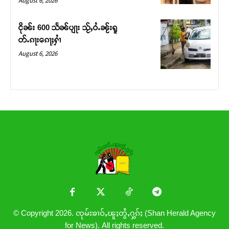
August 6, 2026
ငိုၼ်း 600 သႅၼ်ပျႃး သႂ်ႇဝႆႉၼႂ်းရူ
တ်ႉၵႃးၵေႃႈႁၢႆ
August 6, 2026
© Copyright 2026. ၸုမ်းၶၢဝ်ႇၽူႈတွႆႇႁွၵ်ႈ (Shan Herald Agency
for News). All rights reserved.