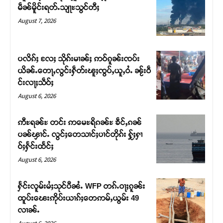
မဵၼ်မိူင်းရတ်ႉသျႃႊသွင်တီႈ
August 7, 2026
ပလိၵ်ႈ လႄႈ သိုၵ်းမၢၼ်ႈ ဢဝ်ၵူၼ်းၸပ်း
ယိၼ်ႉတေႃႇလွင်းႁဵတ်းၽူႈၸွပ်ႇယူႇဝႆႉ ၼႂ်းဝဵ
င်းလႃႈသဵဝ်ႈ
August 6, 2026
ဢီႊရၼ်ႊ တင်း ဢမေႊရိၵၼ်ႊ ၶဵင်ႇၵၼ်
ပၼ်ၾၢင်ႉ လွင်ႈတေသၢင်ႈပၢင်တိုၵ်း ႁႂ်ႈႁၢ
Support SHAN
ဝ်ႈႁႅင်းထႅင်ႈ
August 6, 2026
တႃႇႁႂ်ႈသဵင်ၵၢင်ၸႂ်ၵူၼ်းမိူင်း ၵူႈတီႈၵူႈလႅၼ်ပေႃးတေၸွ
တ်ႇ တူဝ်ႈလုမ်ႈၾႃႉၼၼ်ႉ ၶဝ်ႈႁူမ်ႈၵမ်ႉထႅမ် ၸုမ်းၶၢ
ႁႅင်းလူမ်းမႆႈသုင်ပီၼႆႉ WFP တၵ်ႉဝႃႈၵူၼ်း
ဝ်ႇၽူႈတွႆႇႁွၵ်ႈ လႆႈယူႇၶႃႈဢေႃႈ။
ထူပ်းၽေးဢိုပ်းယၢၵ်ႈတေဢမ်ႇယွမ်း 49
လၢၼ်ႉ
Donate Now