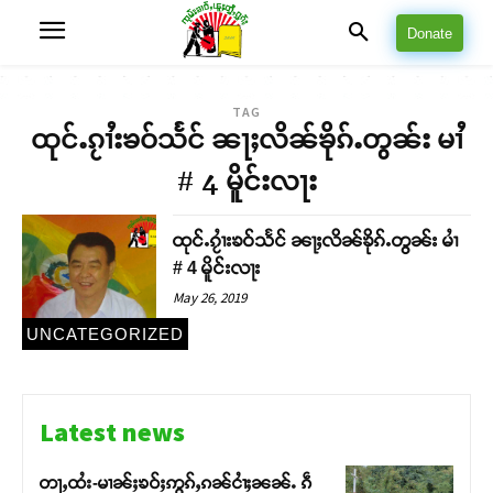
Donate
TAG
ထုင်ႉၵႂၢႆးၶဝ်သႅင် ၼႃႈလိၼ်ၶိုၵ်ႉတွၼ်း မၢႆ
# 4 မိူင်းလႃး
ထုင်ႉၵႂၢႆးၶဝ်သႅင် ၼႃႈလိၼ်ၶိုၵ်ႉတွၼ်း မၢႆ
# 4 မိူင်းလႃး
May 26, 2019
UNCATEGORIZED
Latest news
တႃႇထႆး-မၢၼ်ႈၶဝ်ႈဢွၵ်ႇၵၼ်ငၢႆႈၼၼ်ႉ ၵဵ