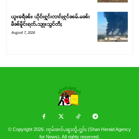
ယူႊၶရဵၼ်ႊ ယိုဝ်းႁူင်းၸၢၵ်ႈႁုင်ၼမ်ႉမၼ်း
မဵၼ်မိူင်းရတ်ႉသျႃႊသွင်တီႈ
August 7, 2026
© Copyright 2026. ၸုမ်းၶၢဝ်ႇၽူႈတွႆႇႁွၵ်ႈ (Shan Herald Agency
for News). All rights reserved.