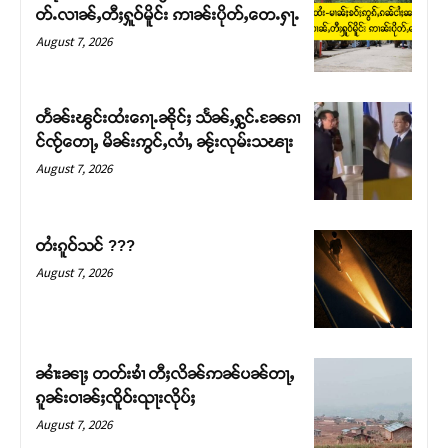
တ်ႉလၢၼ်ႇတီႈႁူဝ်မိူင်း ဢၢၼ်းပိုတ်ႇတေႉႁႃႉ
August 7, 2026
တႅၼ်းၽွင်းထႆးၵေႃႉၼိုင်ႈ သႅၼ်ႇႁွင်ႉၼႄၵၢ
င်ၸႂ်တေႃႇ မိၼ်းဢွင်ႇလၢႆႇ ၼႂ်းလုမ်းသၽႃး
August 7, 2026
တႆးၵူဝ်သင် ???
August 7, 2026
Support SHAN
တႃႇႁႂ်ႈသဵင်ၵၢင်ၸႂ်ၵူၼ်းမိူင်း ၵူႈတီႈၵူႈလႅၼ်ပေႃးတေၸွ
တ်ႇ တူဝ်ႈလုမ်ႈၾႃႉၼၼ်ႉ ၶဝ်ႈႁူမ်ႈၵမ်ႉထႅမ် ၸုမ်းၶၢ
ၼၢႆးၼႃႈ တတ်းၶၢႆ တီႈလိၼ်ဢၼ်ပၼ်တႃႇ
ဝ်ႇၽူႈတွႆႇႁွၵ်ႈ လႆႈယူႇၶႃႈဢေႃႈ။
ၵူၼ်းဝၢၼ်ႈၸိူဝ်းၺႃးလိုပ်ႈ
August 7, 2026
Donate Now