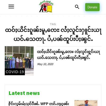
Donate
TAG
ထဝ်ႈယိင်းၵူၼ်းမူႇၸေႊ လႆႈလူင်းႁူင်းယႃ
ယဝ်ႉသေတႃႉ ပႆႇပၼ်ထူပ်းပီႈၼွင်ႉ
ထဝ်ႈယိင်းၵူၼ်းမူႇၸေႊ လႆႈလူင်းႁူင်းယႃ
ယဝ်ႉသေတႃႉ ပႆႇပၼ်ထူပ်းပီႈၼွင်ႉ
May 10, 2020
COVID-19
Latest news
ႁႅင်းလူမ်းမႆႈသုင်ပီၼႆႉ WFP တၵ်ႉဝႃႈၵူၼ်း