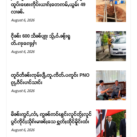
ထူပ်းၽေးဢိုပ်းယၢၵ်ႈတေဢမ်ႇယွမ်း 49
လၢၼ်ႉ
August 6, 2026
ငိုၼ်း 600 သႅၼ်ပျႃး သႂ်ႇဝႆႉၼႂ်းရူ
တ်ႉၵႃးၵေႃႈႁၢႆ
August 6, 2026
တူဝ်တႅၼ်းၸုမ်းပျီႇတူႉၸိတ်ႉပဢူဝ်း PNO
ၵႂႃႇဝဵင်းပၢင်သၢင်း
Support SHAN
August 6, 2026
တႃႇႁႂ်ႈသဵင်ၵၢင်ၸႂ်ၵူၼ်းမိူင်း ၵူႈတီႈၵူႈလႅၼ်ပေႃးတေၸွ
တ်ႇ တူဝ်ႈလုမ်ႈၾႃႉၼၼ်ႉ ၶဝ်ႈႁူမ်ႈၵမ်ႉထႅမ် ၸုမ်းၶၢ
မိၼ်းဢွင်ႇလၢႆႇ ဢွၼ်ဢဝ်ၽွင်းလူင်တႂ်ႈလူင်
ဝ်ႇၽူႈတွႆႇႁွၵ်ႈ လႆႈယူႇၶႃႈဢေႃႈ။
ပွင်ၸိုင်ႈသိုၵ်းမၢၼ်ႈသေ ႁွတ်ႈထိုင်မိူင်းထႆး
August 6, 2026
Donate Now