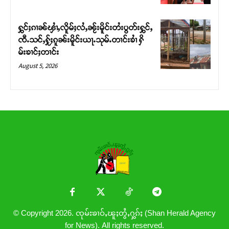
ႁွင်ႈၵၢၼ်ၾၢႆႇလိူမ်ႈလႆႇၼႂ်းမိူင်းတႆးပွတ်းႁွင်ႇ
ၸီႉသင်ႇႁႂ်ႈၵူၼ်းမိူင်းယႃႉသုမ်ႉတၢင်းၶၢႆ ႁိ
မ်းၶၢင်ႈတၢင်း
August 5, 2026
© Copyright 2026. ၸုမ်းၶၢဝ်ႇၽူႈတွႆႇႁွၵ်ႈ (Shan Herald Agency
for News). All rights reserved.