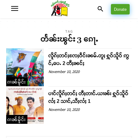
Donate
TAG
တႅၼ်းၽွင်း 3 ၵေႃႉ
လိူၵ်ႈတင်ႈၸႄႈဝဵင်းၼမ်ႉတူႈ ႁူဝ်သိူဝ် ဢွ
င်ႇပေႉ 2 တီႈၼင်ႈ
November 10, 2020
ၵၢၼ်မိူင်း
ပၢင်လိူၵ်ႈတင်ႈ တီႈတၢင်ႉယၢၼ်း ႁူဝ်သိူဝ်
လႆႈ 2 သၢင်ႇသီႈလႆႈ 1
November 10, 2020
ၵၢၼ်မိူင်း