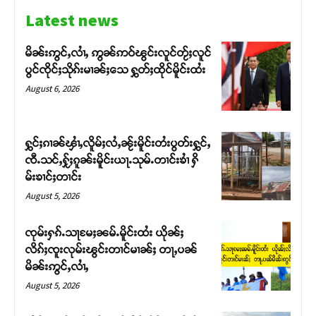
Latest news
မိၼ်းဢွင်ႇလၢႆႇ ဢွၼ်ဢဝ်ၽွင်းလူင်တႂ်ႈလူင်
ပွင်ၸိုင်ႈသိုၵ်းမၢၼ်ႈသေ ႁွတ်ႈထိုင်မိူင်းထႆး
August 6, 2026
ႁွင်ႈၵၢၼ်ၾၢႆႇလိူမ်ႈလႆႇၼႂ်းမိူင်းတႆးပွတ်းႁွင်ႇ
ၸီႉသင်ႇႁႂ်ႈၵူၼ်းမိူင်းယႃႉသုမ်ႉတၢင်းၶၢႆ ႁိ
မ်းၶၢင်ႈတၢင်း
August 5, 2026
Support SHAN
ၸုမ်းႁၵ်ႉသႃမႄႈၼမ်ႉမိူင်းထႆး ယိုၼ်ႈ
လိၵ်ႈၸူးလုမ်းၽွင်းတၢင်မၢၼ်ႈ တႃႇပၼ်
မိၼ်းဢွင်ႇလၢႆႇ
တႃႇႁႂ်ႈသဵင်ၵၢင်ၸႂ်ၵူၼ်းမိူင်း ၵူႈတီႈၵူႈလႅၼ်ပေႃးတေၸွ
တ်ႇ တူဝ်ႈလုမ်ႈၾႃႉၼၼ်ႉ ၶဝ်ႈႁူမ်ႈၵမ်ႉထႅမ် ၸုမ်းၶၢ
August 5, 2026
ဝ်ႇၽူႈတွႆႇႁွၵ်ႈ လႆႈယူႇၶႃႈဢေႃႈ။