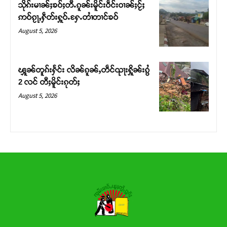
သိုၵ်းမၢၼ်ႈၶဝ်ႈတီႉၵူၼ်းမိူင်းဝဵင်းဝၢၼ်ႈငႂ်ႈ
ဢဝ်ၵႂႃႇႁဵတ်းႁူဝ်ႉႁႄႉတၢႆတၢင်ၶဝ်
Donate Now
August 5, 2026
ၾူၼ်တူၵ်းႁႅင်း လိၼ်ၵူၼ်ႇတဵင်ၺႃးႁိူၼ်းၵွႆ
2 လင် တီႈမိူင်းၵုတ်ႈ
August 5, 2026