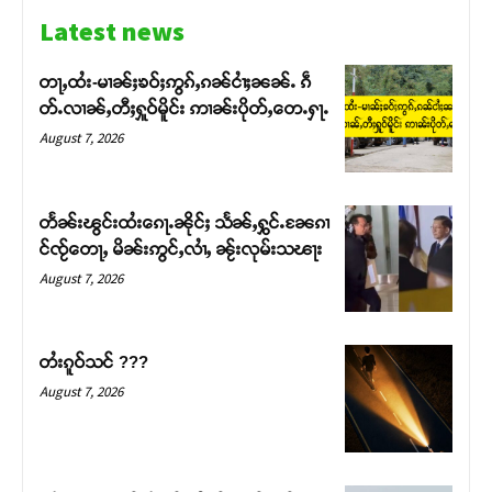
Latest news
တႃႇထႆး-မၢၼ်ႈၶဝ်ႈဢွၵ်ႇၵၼ်ငၢႆႈၼၼ်ႉ ၵဵ
တ်ႉလၢၼ်ႇတီႈႁူဝ်မိူင်း ဢၢၼ်းပိုတ်ႇတေႉႁႃႉ
August 7, 2026
တႅၼ်းၽွင်းထႆးၵေႃႉၼိုင်ႈ သႅၼ်ႇႁွင်ႉၼႄၵၢ
င်ၸႂ်တေႃႇ မိၼ်းဢွင်ႇလၢႆႇ ၼႂ်းလုမ်းသၽႃး
August 7, 2026
Support SHAN
တႆးၵူဝ်သင် ???
August 7, 2026
တႃႇႁႂ်ႈသဵင်ၵၢင်ၸႂ်ၵူၼ်းမိူင်း ၵူႈတီႈၵူႈလႅၼ်ပေႃးတေၸွ
တ်ႇ တူဝ်ႈလုမ်ႈၾႃႉၼၼ်ႉ ၶဝ်ႈႁူမ်ႈၵမ်ႉထႅမ် ၸုမ်းၶၢ
ဝ်ႇၽူႈတွႆႇႁွၵ်ႈ လႆႈယူႇၶႃႈဢေႃႈ။