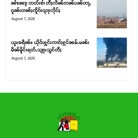
ၼၢႆးၼႃႈ တတ်းၶၢႆ တီႈလိၼ်ဢၼ်ပၼ်တႃႇ
ၵူၼ်းဝၢၼ်ႈၸိူဝ်းၺႃးလိုပ်ႈ
Donate Now
August 7, 2026
ယူႊၶရဵၼ်ႊ ယိုဝ်းႁူင်းၸၢၵ်ႈႁုင်ၼမ်ႉမၼ်း
မဵၼ်မိူင်းရတ်ႉသျႃႊသွင်တီႈ
August 7, 2026