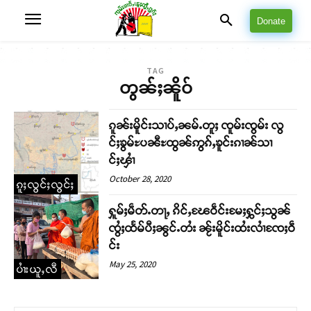
Donate
TAG
တွၼ်ႈၼိူဝ်
ၵူၼ်းမိူင်းသၢပ်ႇၼမ်ႉတူႈ ၸူမ်းၸွမ်း လွ
င်ႈၶွမ်ႊပၼီႊထွၼ်ဢွၵ်ႇၶူင်းၵၢၼ်သၢ
င်ႈၾၢႆ
October 28, 2020
ၵူႈလွင်ႈလွင်ႈ
ႁူမ်ႈမဵတ်ႉတႃႇ ၵိင်ႇၽႄဝဵင်းမႄႈႁွင်ႈသွၼ်
ၸွႆႈထႅမ်ပီႈၼွင်ႉတႆး ၼႂ်းမိူင်းထႆးလၢႆၸႄႈဝဵ
င်း
May 25, 2020
ပၢႆးယူႇလီ