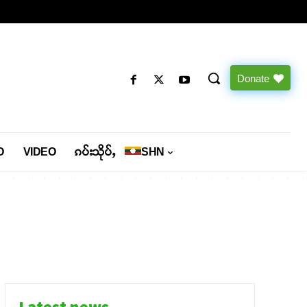
Donate
O
VIDEO
ၵပ်းသိုပ်ႇ
SHN
Latest news