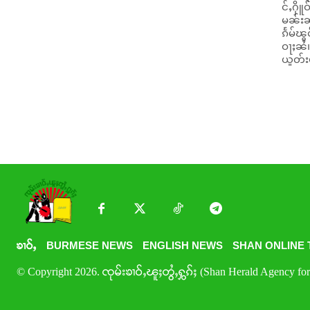
င်ႇႁိူဝ
မၼ်းၼၢ
ၵႅမ်ၽ
ဝႃႈၼႆ။ လူင်ပွင်ၸိုင်ႈမိူင်းတႆးပိုၼ်ၽၢဝ်ႇဝႆႉတႄႉ တေမႃးၶဝ်ႈႁူမ်ႈပ
ယူတ်း
ၶၢဝ်ႇ
BURMESE NEWS
ENGLISH NEWS
SHAN ONLINE 
© Copyright 2026. ၸုမ်းၶၢဝ်ႇၽူႈတွႆႇႁွၵ်ႈ (Shan Herald Agency for 