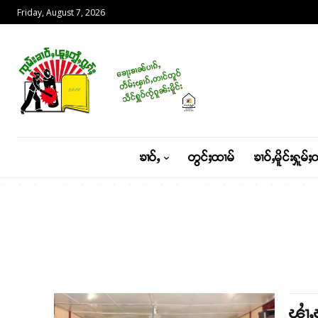
Friday, August 7, 2026
ၶၢဝ်ႇ
တွင်ႈထၢမ်
ၶၢဝ်ႇမိူင်းႁူမ်ႈ
ၾၢႆႇ