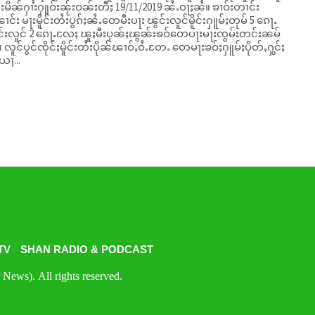
်းမိၼ်ႁၢႆးႁူဝ်းၼႂ်းဝၼ်းတီႈ 19/11/2019 ၼႆႉဝႃႈၼႆ။ ၶၢဝ်းတၢင်း
င်း မႃးမိူင်းတႆးပွၵ်ႈၼႆႉတေမီးပႃး ၽွင်းလူင်မိူင်းႁူမ်ႈတုမ် 5 ၵေႃႉ
ွင်းလူင် 2 ၵေႃႉလႄႈ ၽူႈမီးပုၼ်ႈၽွၼ်းၶဝ်တေပႃးမႃးၸွမ်းတင်းၼမ်
ိုတ်ႇႁွင်ႈ
ယႃ...
TV
SHAN RADIO & PODCAST
News). All rights reserved.