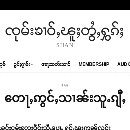
ၸုမ်းၶၢဝ်ႇၽူႈတွႆႇႁွၵ်ႈ
SHAN
တုမ်
ပွင်ႈၵႂၢမ်း
ၶေႃႈထတ်းသၢင်
MEMBERSHIP
AUDI
TAG
တေႃႇဢွင်ႇသၢၼ်းသူႉၵျီႇ
ၽွင်းငမ်းၸႄႈဝဵင်းသီႇပေႃႉ ႁွင်ႉၽူႈဢွၼ်လူင်း