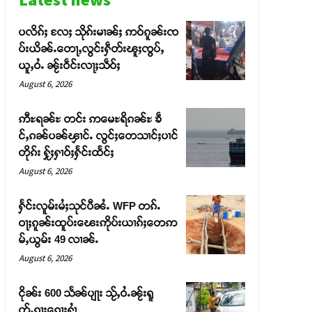
ပလိၵ်ႈ လႄႈ သိုၵ်းမၢၼ်ႈ ဢဝ်ၵူၼ်းၸ
ပ်းယိၼ်ႉတေႃႇလွင်းႁဵတ်းၽူႈၸွပ်ႇ
ယူႇဝႆႉ ၼႂ်းဝဵင်းလႃႈသဵဝ်ႈ
August 6, 2026
ဢီႊရၼ်ႊ တင်း ဢမေႊရိၵၼ်ႊ ၶဵ
င်ႇၵၼ်ပၼ်ၾၢင်ႉ လွင်ႈတေသၢင်ႈပၢင်
တိုၵ်း ႁႂ်ႈႁၢဝ်ႈႁႅင်းထႅင်ႈ
August 6, 2026
ႁႅင်းလူမ်းမႆႈသုင်ပီၼႆႉ WFP တၵ်ႉ
ဝႃႈၵူၼ်းထူပ်းၽေးဢိုပ်းယၢၵ်ႈတေဢ
မ်ႇယွမ်း 49 လၢၼ်ႉ
August 6, 2026
ငိုၼ်း 600 သႅၼ်ပျႃး သႂ်ႇဝႆႉၼႂ်းရူ
တ်ႉၵႃးၵေႃႈႁၢႆ