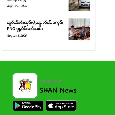
August 6, 2026
တူဝ်တႅၼ်းၸုမ်းပျီႇတူႉၸိတ်ႉပဢူဝ်း
PNO ၵႂႃႇဝဵင်းပၢင်သၢင်း
August 6, 2026