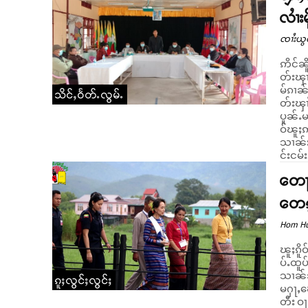
လၢႆး
ၸၢႆးယွ
ဢိင်ၼိ
တ်းၾၢႆ
မ်ၵၢၼ်
သိင်ႇဝႅတ်ႉလွမ်ႉ
တ်းၾၢႆၸိ
ပူၼ်ႉမ
ဝ်ၽူႈဢ
သၢၼ်းသ
င်းငမ်း.
တေႃ
တေၵႂ
Hom H
ၽူႈၵိူ
ပ်ႉထူပ
သၢၼ်သ
ၵူႈလွင်ႈလွင်ႈ
မႁႃႇၽ
တီး ဝႃႈၼႆ။ တေႃႇဢွင်ႇသၢၼ်းသူႉၵျီႇၼႆႉတေ