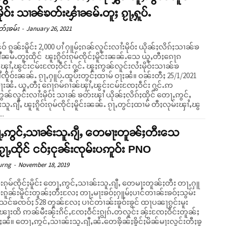
မိုဝ်း သၢၼ်ၶတ်းၾၢႆၼမ်ႉတူႈ ၵႂႃႇႁူပ်ႉ
တ်ႈၶမ်း
-
January 26, 2021
ူဝ် ၵူၼ်းမိူင်း 2,000 ပၢႆ ႁူမ်ႈၵၼ်လူင်းလၢႆးမိုဝ်း ယိုၼ်ႈလိၵ်ႈသၢၼ်ၶ
ၼမ်ႉတူႈထိုင် ၽူႈၵိူဝ်းၵုမ်ၸိုင်ႈမိူင်းၼၼ်ႉသေ ယူႇတီႈၵေႃၵ
ၾၢႆႇၽွင်းငမ်းၸႄႈဝဵင်း ႁွင်ႉ ၽူႈဢွၼ်လူင်းလႆးမိုဝ်းသၢၼ်ၶ
ူဝ်းၼၼ်ႉ ၵႂႃႇႁူပ်ႉထူပ်းတွင်ႈထၢမ် ဝႃႈၼႆ။ ဝၼ်းတီႈ 25/1/2021
ႃးၼႆႉ ယူႇတီႈ ၵေႃၵမ်ၵၢၼ်ၾၢႆႇၽွင်းငမ်းၸႄႈဝဵင်း ႁွင်ႉဢ
ွၼ်လူင်းလၢႆးမိုဝ်း သၢၼ် ၶတ်းၾၢႆ ယိုၼ်ႈလိၵ်ႈထိုင် တေႃႇဢွင်ႇ
ူႉၵျီႇ ၽူႈၵိူဝ်းၵုမ်ၸိုင်ႈမိူင်းၼၼ်ႉ ၵႂႃႇတွင်ႈထၢမ် တီႈလုမ်းၾၢႆႇၽွ
..
ႇဢွင်ႇသၢၼ်းသူႉၵျီႇ တေမႃးတူၼ်ႈတီးသေ
ႃႇထိုင် ငဝ်ႈငုၼ်းၸုမ်းပဢူဝ်း PNO
urng
-
November 18, 2019
ဝ်းၵုမ်ၸိုင်ႈမိူင်း တေႃႇဢွင်ႇသၢၼ်းသူႉၵျီႇ တေမႃးတူၼ်ႈတီး တႃႇႁူ
်းၵူၼ်းမိူင်းတူၼ်ႈတီးလႄႈ တႃႇမႃးၶဝ်ႈႁူမ်ႈပၢင်တၢၼ်းၶဝ်ႈသွမ်း
င်ၶၸဝ်ႈ 528 တူၼ်လႄႈ ပၢင်တၢၼ်းၶူဝ်းၶွင် ထႃပၼႃၵွင်းမူး
ေႃးထိ ဢၼ်မီးၼႂ်းၵိင်ႇၸႄႈဝဵင်းၵျွၵ်ႉတလူင်း ၼႂ်းၸႄႈဝဵင်းတူၼ်ႈ
ၶိုၼ်ႈၶိူင်ႈမိၼ်မႃးလူင်းတီႈၶူ