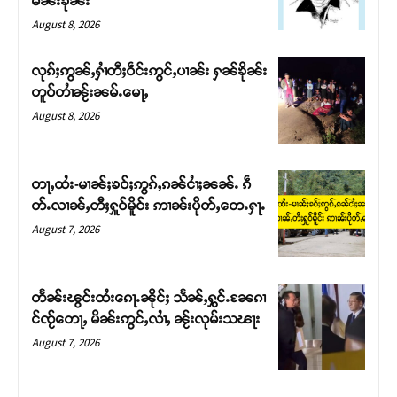
မၼ်းၶိုၼ်း
August 8, 2026
လုၵ်ႈဢွၼ်ႇႁၢႆတီႈဝဵင်းဢွင်ႇပၢၼ်း ႁၼ်ၶိုၼ်း
တူဝ်တၢႆၼႂ်းၼမ်ႉမေႃႇ
August 8, 2026
တႃႇထႆး-မၢၼ်ႈၶဝ်ႈဢွၵ်ႇၵၼ်ငၢႆႈၼၼ်ႉ ၵဵ
တ်ႉလၢၼ်ႇတီႈႁူဝ်မိူင်း ဢၢၼ်းပိုတ်ႇတေႉႁႃႉ
August 7, 2026
Support SHAN
တႃႇႁႂ်ႈသဵင်ၵၢင်ၸႂ်ၵူၼ်းမိူင်း ၵူႈတီႈၵူႈလႅၼ်ပေႃးတေၸွ
တႅၼ်းၽွင်းထႆးၵေႃႉၼိုင်ႈ သႅၼ်ႇႁွင်ႉၼႄၵၢ
တ်ႇ တူဝ်ႈလုမ်ႈၾႃႉၼၼ်ႉ ၶဝ်ႈႁူမ်ႈၵမ်ႉထႅမ် ၸုမ်းၶၢ
င်ၸႂ်တေႃႇ မိၼ်းဢွင်ႇလၢႆႇ ၼႂ်းလုမ်းသၽႃး
ဝ်ႇၽူႈတွႆႇႁွၵ်ႈ လႆႈယူႇၶႃႈဢေႃႈ။
August 7, 2026
Donate Now