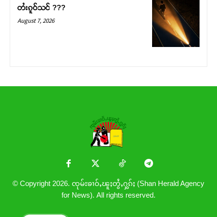
တႆးၵူဝ်သင် ???
August 7, 2026
© Copyright 2026. ၸုမ်းၶၢဝ်ႇၽူႈတွႆႇႁွၵ်ႈ (Shan Herald Agency
for News). All rights reserved.