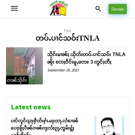
Donate
TAG
တပ်ႉပၢင်သဝ်းTNLA
သိုၵ်းမၢၼ်ႈ ယိုတ်းတပ်ႉပၢင်သဝ်း TNLA
ၼႂ်း ၸႄႈဝဵင်းမူႇၸေႊ 3 ဢွင်ႈတီႈ
September 20, 2023
ၵၢၼ်သိုၵ်း
Latest news
ပၢင်လူင်ၺႃးႁဵတ်းႁၢႆႉမႃးတႃႉလၢႆပၢၼ် ​​
ပေႃးၶႂ်ႈပဵၼ်ၵၢၼ်ၵႃႈလႆႈၵႂႃႇၸွမ်းႁွႆႈ