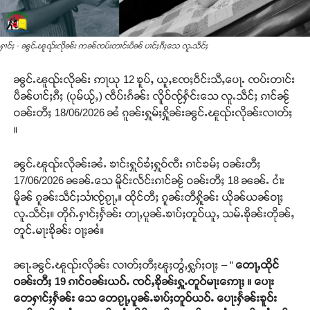
ႁၢင်ႈ - ၼွင်ႉၽူၺ်းလိုၼ်း ဢၼ်ၸပ်းတၢင်းပဵၼ် ပၢင်ႈၵီႈသေ လူႉသဵင်ႈ
ၼွင်ႉၽူၺ်းလိုၼ်း ဢႃယု 12 ၶူပ်ႇ ယူႇၸႄႈဝဵင်းသီႇပေႃႉ ၸပ်းတၢင်း
ပဵၼ်ပၢင်ႈၵီႈ (ပုမ်ယႂ်ႇ) ၸဵပ်းၵႅၼ်း လိူဝ်ၸႂ်ႁႅင်းသေ လူႉသဵင်ႈ ၵၢင်ၼႂ်
ဝၼ်းတီႈ 18/06/2026 ၼႆ ၵူၼ်းႁူမ်ႈႁိူၼ်းၼွင်ႉၽူၺ်းလိုၼ်းလၢတ်ႈ
။
ၼွင်ႉၽူၺ်းလိုၼ်းၼႆႉ ၶၢင်းႁူဝ်ၶႆႈႁူဝ်ၸီး ၵၢင်ၶမ်ႈ ဝၼ်းတီႈ
17/06/2026 ၼၼ်ႉသေ မိူင်းလႅင်းၵၢင်ၼႂ် ဝၼ်းတီႈ 18 ၼၼ်ႉ ငၢႆး
မိူၼ် ၵူၼ်းသဵင်ႈသၢႆၸႂ်ၵႂႃႇ။ ထိုင်တီႈ ၵူၼ်းတီႁိူၼ်း ယိုၼ်ယၼ်ဝႃႈ
လူႉသဵင်ႈ။ တိုၵ်ႉႁၢင်ႈႁႅၼ်း တႃႇပူၼ်ႉၶၢပ်ႈတူဝ်ယူႇ သမ်ႉၶိုၼ်းတိုၼ်ႇ
တူင်ႉမႃးၶိုၼ်း ဝႃႈၼႆ။
ၼႃႉၼွင်ႉၽူၺ်းလိုၼ်း လၢတ်ႈတီႈၽူႈတွႆႇႁွၵ်ႈဝႃႈ – “
တေႃႇထိုင်
ဝၼ်းတီႈ 19 ၵၢင်ဝၼ်းယဝ်ႉ ၸင်ႇၶိုၼ်းႁူႉတူဝ်မႃးဢေႃႈ ။ ပေႃး
တေႁၢင်ႈႁႅၼ်း သေ တေၵႂႃႇပူၼ်ႉၶၢပ်ႈတူဝ်ယဝ်ႉ ပေႃးႁႅၼ်းၶူဝ်း