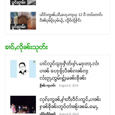
ပွင်ႈၵႂၢမ်း
ယိင်းဢွၼ်ႇသီႇပေႃႉဢႃယု 12 ပီ ၸပ်းတၢင်း
ပဵၼ်ပုမ်ၵႂ်ႈပုမ်ယႂ်ႇ လိူဝ်ၸႂ်ႁႅင်း
ပွင်ႈၵႂၢမ်း
ၶၢဝ်ႇလိုၼ်းသုတ်း
ပၢင်လူင်ၺႃးႁဵတ်းႁၢႆႉမႃးတႃႉလၢႆ
ပၢၼ် ​​ပေႃးၶႂ်ႈပဵၼ်ၵၢၼ်ၵႃႈ
လႆႈၵႂႃႇၸွမ်းႁွႆႈမၼ်းၶိုၼ်း
-
August 8, 2026
ႁိုၼ်း ၵႃယၢင်း
လုၵ်ႈဢွၼ်ႇႁၢႆတီႈဝဵင်းဢွင်ႇပၢၼ်း
ႁၼ်ၶိုၼ်းတူဝ်တၢႆၼႂ်းၼမ်ႉမေႃႇ
-
August 8, 2026
ယိင်းသဵဝ်ႈၶၢဝ်