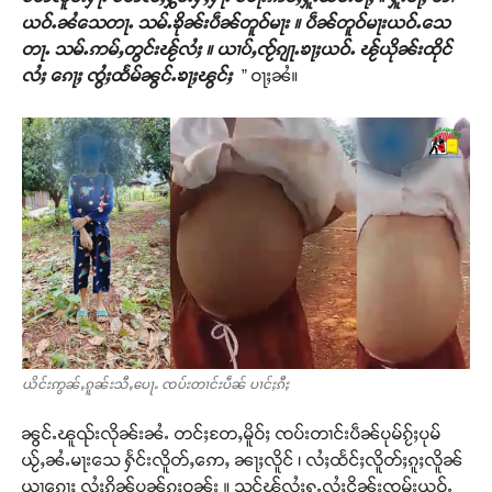
ယဝ်ႉၼႆသေတႃႉ သမ်ႉၶိုၼ်းပဵၼ်တူဝ်မႃး ။ ပဵၼ်တူဝ်မႃးယဝ်ႉသေ
တႃႉ သမ်ႉဢမ်ႇတွင်းၽႂ်လႆႈ ။ ယၢပ်ႇၸႂ်ၵျႃႉၶႃႈယဝ်ႉ ၽႂ်ယိုၼ်းထိုင်
လႆႈ ၵေႃႈ ၸွႆႈထႅမ်ၼွင်ႉၶႃႈၽွင်ႈ
” ဝႃႈၼႆ။
ယိင်းဢွၼ်ႇၵူၼ်းသီႇပေႃႉ ၸပ်းတၢင်းပဵၼ် ပၢင်ႈၵီႈ
ၼွင်ႉၽူၺ်းလိုၼ်းၼႆႉ တင်ႈတႄႇမိူဝ်ႈ ၸပ်းတၢင်းပဵၼ်ပုမ်ၵႂ်ႈပုမ်
ယႂ်ႇၼႆႉမႃးသေ ႁႅင်းလိူတ်ႇဢေႇ ၼႃႈလိူင် ၊ လႆႈထႅင်ႈလိူတ်ႈၵူႈလိူၼ်
ယႃၵေႃႈ လႆႈၵိၼ်ပၼ်ၵူႈဝၼ်း ။ သင်ၽႂ်လႆႈႁူႉလႆႈငိၼ်းၸွမ်းယဝ်ႉ