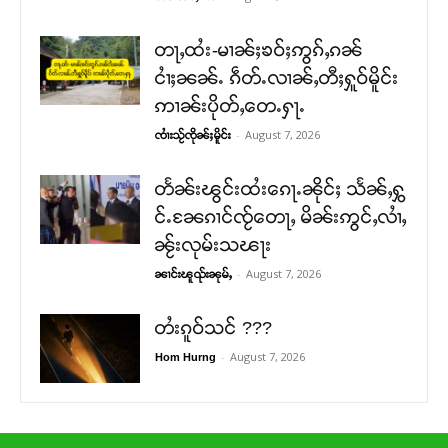
တႃႇထႆး-မၢၼ်ႈၶဝ်ႈဢွၵ်ႇၵၼ်
ငၢႆႈၼၼ်ႉ ၵဵတ်ႉလၢၼ်ႇတီႈႁူဝ်မိူင်း
ဢၢၼ်းပိုတ်ႇတေႉႁႃႉ
-
August 7, 2026
ၸၢႆးသႂ်ၸိုၼ်ႈမိူင်း
တႅၼ်းၽွင်းထႆးၵေႃႉၼိုင်ႈ သႅၼ်ႇႁွ
င်ႉၼႄၵၢင်ၸႂ်တေႃႇ မိၼ်းဢွင်ႇလၢႆႇ
ၼႂ်းလုမ်းသၽႃး
-
August 7, 2026
ၼၢင်းၽူၺ်းၼုမ်ႇ
တႆးၵူဝ်သင် ???
-
August 7, 2026
Hom Hurng