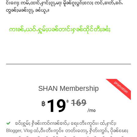
တ်ႇ တူဝ်ႈလုမ်ႈၾႃႉၼၼ်ႉ ၶဝ်ႈႁူမ်ႈၵမ်ႉထႅမ် ၸုမ်းၶၢ
င်းၵေႃႈ ဢမ်ႇထၢင်ႇႁၢင်ႈၵႂႃႇမႃး မိူၼ်ၵူႈပွၵ်ႈလႄႈ ၸင်ႇၶၢတ်ႇၶၵ်ႉ
ဝ်ႇၽူႈတွႆႇႁွၵ်ႈ လႆႈယူႇၶႃႈဢေႃႈ။
တွၼ်ႈမၼ်းၵႂႃႇ ၼႆယူႇ။
Donate Now
ဢၢၼ်ႇယဝ်ႉႁူမ်ႈပၼ်တၢင်းႁၼ်ထိုင်တီႈၼႆႈ
promotion
SHAN Membership
19
169
฿
฿
/mo
ၶဝ်ႈႁူမ်ႈ ႁဵၼ်းဢဝ်ၵၢၼ်ၶၢဝ်ႇ၊ ရေႊတီႊဢူဝ်ႊ၊ ထႆႇႁၢင်ႈ၊
Blogger, Vlog ထႆႇဝီႊတီႊဢူဝ်ႊ တတ်းတေႃႇ ႁဵတ်းဢွၵ်ႇ ပိုၼ်ၽႄႈ