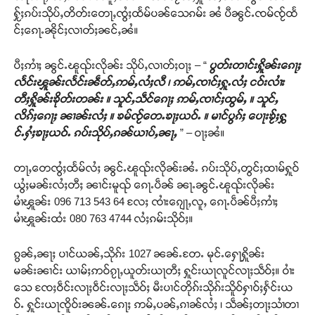
ႁႂ်ႈၵပ်းသိုပ်ႇတိတ်းတေႃႇၸွႆႈထႅမ်ပၼ်သေၵမ်း ၼႆ ပီၼွင်ႉၸမ်ၸႂ်ထႅ
င်ႈၵေႃႉၼိုင်ႈလၢတ်ႈၼင်ႇၼႆ။
ပီႈဢၢႆႈ ၼွင်ႉၽူၺ်းလိုၼ်း သိုပ်ႇလၢတ်ႈဝႃႈ – “
ပွတ်းတၢင်းႁိူၼ်းၵေႃႈ
လႅင်းၾူၼ်းလႅင်းၼဵတ်ႇဢမ်ႇလႆႈလီ ၊ ဢမ်ႇၸၢင်ႈႁူႉလႆႈ ငဝ်းလၢႆး
တီႈႁိူၼ်းၶိုတ်းတၼ်း ။ သူင်ႇသဵင်ၵေႃႈ ဢမ်ႇၸၢင်ႈထွမ်ႇ ။ သူင်ႇ
လိၵ်ႈၵေႃႈ ၼၢၼ်းလႆႈ ။ ၶမ်ၸႂ်တေႉၶႃႈယဝ်ႉ ။ မၢင်ပွၵ်ႈ ပေႃးၶႂ်ႈႁွ
င်ႉႁႆႈၶႃႈယဝ်ႉ ၵပ်းသိုပ်ႇၵၼ်ယၢပ်ႇၼႃႇ
” – ဝႃႈၼႆ။
တႃႇတေၸွႆႈထႅမ်လႆႈ ၼွင်ႉၽူၺ်းလိုၼ်းၼႆႉ ၵပ်းသိုပ်ႇတွင်ႈထၢမ်ႁူဝ်
ယွႆႈမၼ်းလႆႈတီႈ ၼၢင်းမူၺ် ၵေႃႉပဵၼ် ၼႃႉၼွင်ႉၽူၺ်းလိုၼ်း
မၢႆၾူၼ်း 096 713 543 64 လႄႈ ၸၢႆးၵျေႃႇလူႇ ၵေႃႉပဵၼ်ပီႈဢၢႆႈ
မၢႆၾူၼ်းထႆး 080 763 4744 လႆႈၵမ်းသိုဝ်ႈ။
ၵွၼ်ႇၼႃႈ ပၢင်ယၼ်ႇသိုၵ်း 1027 ၼၼ်ႉတႄႉ မုင်ႉႁေႃႁိူၼ်း
Support SHAN
မၼ်းၼၢင်း ယၢမ်ႈဢဝ်ၵႂႃႇယူတ်းယႃတီႈ ႁူင်းယႃလူင်လႃႈသဵဝ်ႈ။ ဝၢႆး
သေ ၸႄႈဝဵင်းလႃႈဝဵင်းလႃႈသဵဝ်ႈ မီးပၢင်တိုၵ်းသိုၵ်းသိူဝ်ႁၢဝ်ႈႁႅင်းယ
တႃႇႁႂ်ႈသဵင်ၵၢင်ၸႂ်ၵူၼ်းမိူင်း ၵူႈတီႈၵူႈလႅၼ်ပေႃးတေၸွ
ဝ်ႉ ႁူင်းယႃၸိူဝ်းၼၼ်ႉၵေႃႈ ဢမ်ႇပၼ်ႇၵၢၼ်လႆႈ ၊ သဵၼ်ႈတႃႈသၢႆတၢ