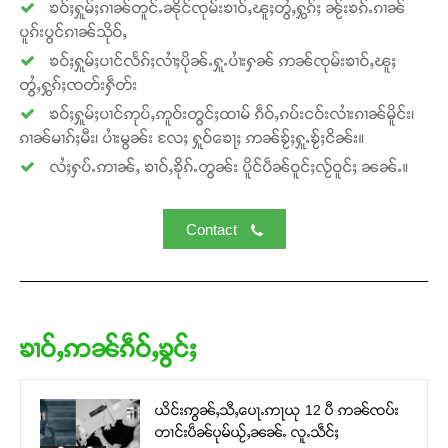
ၶဝ်ႈႁူမ်ႈၵၢၼ်တူင်ႉၼိုင်ၸုမ်းၶၢဝ်ႇၽူႈတွႆႇႁွၵ်ႈ ၼႂ်းၶၵ်ႉၵၢၼ်
ပူၵ်းပွင်ၵၢၼ်သိုဝ်ႇ
ၶဝ်ႈႁူမ်ႈပၢင်လႅၵ်ႈလၢႆႈပိုၼ်ႉႁူႉပၢႆးႁၼ် ဢၼ်ၸုမ်းၶၢဝ်ႇၽူႈ
တွႆႇႁွၵ်ႈၸတ်းႁဵတ်း
ၶဝ်ႈႁူမ်ႈပၢင်ဢုပ်ႇဢူဝ်းတွင်ႈထၢမ် ၵဵဝ်ႇၵပ်းငဝ်းလၢႆးၵၢၼ်မိူင်း၊
ၵၢၼ်မၢၵ်ႈမီး၊ ပၢႆးမွၼ်း လႄႈ ႁူဝ်ၶေႃႈ ဢၼ်ၶႂ်ႈႁူႉၶႂ်ႈငိၼ်း။
လႆႈႁပ်ႉဢၢၼ်ႇ ၶၢဝ်ႇၶိုၵ်ႉတွၼ်း ပိူင်ပဵၼ်ဝူင်ႈလႂ်ဝူင်ႈ ၼၼ်ႉ။
Contact
ၶၢဝ်ႇဢၼ်ၵဵဝ်ႇၶွင်ႈ
ယိင်းဢွၼ်ႇသီႇပေႃႉဢႃယု 12 ပီ ဢၼ်ၸပ်း
တၢင်းပဵၼ်ပုမ်ယႂ်ႇၼၼ်ႉ လူႉသဵင်ႈ