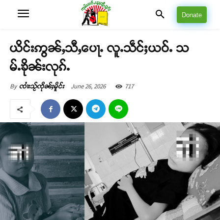
Donate
ယိင်းဢွၼ်ႇသီႇပေႃႉ လူႉသဵင်ႈယဝ်ႉ သ
မ်ႉၶိုၼ်းလုၵ်ႉ
June 26, 2026
717
By
ၸၢႆးသႂ်ၸိုၼ်ႈမိူင်း