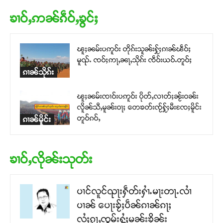
ၶၢဝ်ႇဢၼ်ၵဵဝ်ႇၶွင်ႈ
ၽူႈၼမ်းပဢူဝ်း တိုၵ်းသူၼ်းႁႂ်ႈၵၢၼ်ၽဵဝ်ႈ
မူၺ်ႉ ၸဝ်ႈဢႃႇၼႃႇသိုၵ်း ၸဵဝ်းယဝ်ႉတူဝ်ႈ
ၵၢၼ်သိုၵ်း
ၽူႈၼမ်းၸၢဝ်းပဢူဝ်း ပိုတ်ႇလၢတ်ႈၼႂ်းဝၼ်း
လိူၼ်သီႇမူၼ်းဝႃႈ တေၶတ်းၸႂ်ႁႂ်ႈမီးၸႄႈမိူင်း
တူဝ်ၵဝ်ႇ
ၵၢၼ်မိူင်း
ၶၢဝ်ႇလိုၼ်းသုတ်း
ပၢင်လူင်ၺႃးႁဵတ်းႁၢႆႉမႃးတႃႉလၢႆ
ပၢၼ် ​​ပေႃးၶႂ်ႈပဵၼ်ၵၢၼ်ၵႃႈ
လႆႈၵႂႃႇၸွမ်းႁွႆႈမၼ်းၶိုၼ်း