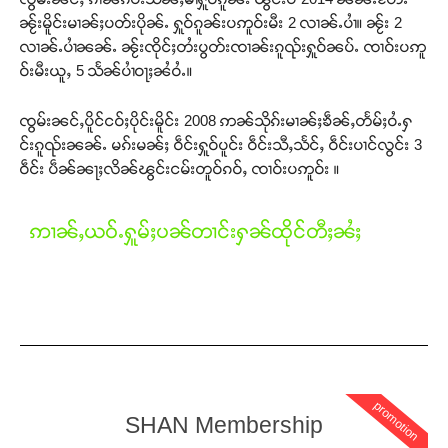
ၼႂ်းမိူင်းမၢၼ်ႈပတ်းပိုၼ်ႉ ႁူဝ်ၵူၼ်းပဢူဝ်းမီး 2 လၢၼ်ႉပၢႆ။ ၼႂ်း 2
လၢၼ်ႉပၢႆၼၼ်ႉ ၼႂ်းၸိုင်ႈတႆးပွတ်းၸၢၼ်းၵူၺ်းႁူဝ်ၼပ်ႉ ၸၢဝ်းပဢူ
ဝ်းမီးယူႇ 5 သႅၼ်ပၢႆဝႃႈၼႆဝႆႉ။
ၸွမ်းၼင်ႇပိူင်ငဝ်ႈပိုင်းမိူင်း 2008 ဢၼ်သိုၵ်းမၢၼ်ႈၶဵၼ်ႇတႅမ်ႈဝႆႉႁ
င်းၵူၺ်းၼၼ်ႉ မၵ်းမၼ်ႈ ဝဵင်းႁူဝ်ပူင်း ဝဵင်းသီႇသႅင်ႇ ဝဵင်းပၢင်လွင်း 3
ဝဵင်း ပဵၼ်ၼႃႈလိၼ်ၽွင်းငမ်းတူဝ်ၵဝ်ႇ ၸၢဝ်းပဢူဝ်း ။
ဢၢၼ်ႇယဝ်ႉႁူမ်ႈပၼ်တၢင်းႁၼ်ထိုင်တီႈၼႆႈ
promotion
SHAN Membership