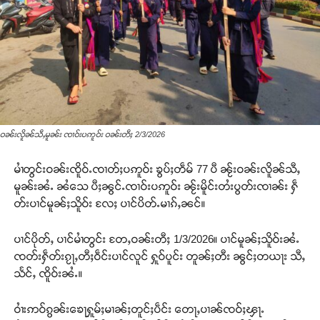
ဝၼ်းလိူၼ်သီႇမူၼ်း ၸၢဝ်းပဢူဝ်း ဝၼ်းတီႈ 2/3/2026
မၢႆတွင်းဝၼ်းၸိူဝ်ႉၸၢတ်ႈပဢူဝ်း ၶွပ်ႈတဵမ် 77 ပီ ၼႂ်းဝၼ်းလိူၼ်သီႇ
မူၼ်းၼႆႉ ၼႆသေ ပီႈၼွင်ႉၸၢဝ်းပဢူဝ်း ၼႂ်းမိူင်းတႆးပွတ်းၸၢၼ်း ႁဵ
တ်းပၢင်မူၼ်ႈသိူဝ်း လႄႈ ပၢင်ပိတ်ႉမၢၵ်ႇၼင်။
ပၢင်ပိုတ်ႇ ပၢင်မၢႆတွင်း တႄႇဝၼ်းတီႈ 1/3/2026။ ပၢင်မူၼ်ႈသိူဝ်းၼႆႉ
ၸတ်းႁဵတ်းၵႂႃႇတီႈဝဵင်းပၢင်လူင် ႁူဝ်ပူင်း တူၼ်ႈတီး ၼွင်ႈတယႃး သီႇ
သႅင်ႇ ၸိူဝ်းၼႆႉ။
ဝၢႆးဢဝ်ၵွၼ်းၶေႃႁူမ်ႈမၢၼ်ႈတူင်ႈပဵင်း တေႃႇပၢၼ်ၸဝ်ႈၾႃႉ