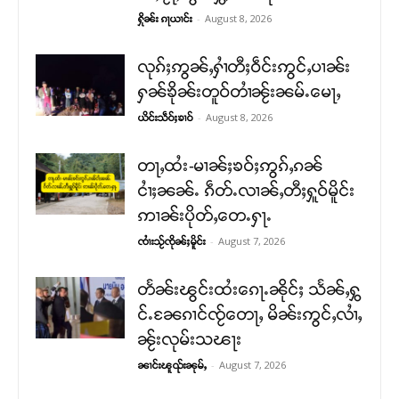
-
August 8, 2026
ႁိုၼ်း ၵႃယၢင်း
လုၵ်ႈဢွၼ်ႇႁၢႆတီႈဝဵင်းဢွင်ႇပၢၼ်း
ႁၼ်ၶိုၼ်းတူဝ်တၢႆၼႂ်းၼမ်ႉမေႃႇ
-
August 8, 2026
ယိင်းသဵဝ်ႈၶၢဝ်
တႃႇထႆး-မၢၼ်ႈၶဝ်ႈဢွၵ်ႇၵၼ်
ငၢႆႈၼၼ်ႉ ၵဵတ်ႉလၢၼ်ႇတီႈႁူဝ်မိူင်း
ဢၢၼ်းပိုတ်ႇတေႉႁႃႉ
-
August 7, 2026
ၸၢႆးသႂ်ၸိုၼ်ႈမိူင်း
တႅၼ်းၽွင်းထႆးၵေႃႉၼိုင်ႈ သႅၼ်ႇႁွ
င်ႉၼႄၵၢင်ၸႂ်တေႃႇ မိၼ်းဢွင်ႇလၢႆႇ
ၼႂ်းလုမ်းသၽႃး
-
August 7, 2026
ၼၢင်းၽူၺ်းၼုမ်ႇ