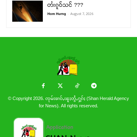
တႆးၵူဝ်သင် ???
-
August 7, 2026
Hom Hurng
© Copyright 2026. ၸုမ်းၶၢဝ်ႇၽူႈတွႆႇႁွၵ်ႈ (Shan Herald Agency
for News). All rights reserved.