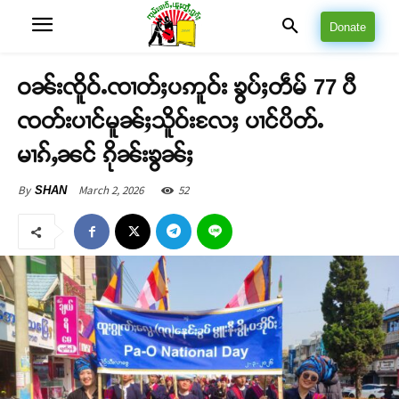
Donate
ဝၼ်းၸိူဝ်ႉၸၢတ်ႈပဢူဝ်း ၶွပ်ႈတဵမ် 77 ပီ
ၸတ်းပၢင်မူၼ်ႈသိူဝ်းလႄႈ ပၢင်ပိတ်ႉ
မၢၵ်ႇၼင် ၵိုၼ်းၶွၼ်ႈ
March 2, 2026
52
By
SHAN