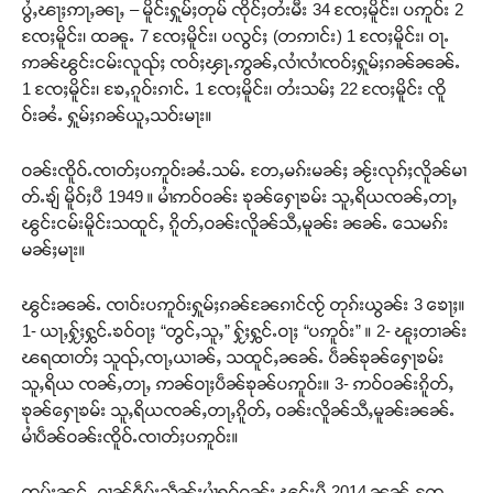
ပွႆႇၽႃႈဢႃႇၼႃႇ – မိူင်းႁူမ်ႈတုမ် ၸိုင်ႈတႆးမီး 34 ၸႄႈမိူင်း၊ ပဢူဝ်း 2
ၸႄႈမိူင်း၊ ထၼူႉ 7 ၸႄႈမိူင်း၊ ပလွင်ႈ (တဢၢင်း) 1 ၸႄႈမိူင်း၊ ဝႃႉ
ဢၼ်ၽွင်းငမ်းလူၺ်ႈ ၸဝ်ႈၾႃႉဢွၼ်ႇလၢႆလၢႆၸဝ်ႈႁူမ်ႈၵၼ်ၼၼ်ႉ
1 ၸႄႈမိူင်း၊ ၶႄႇၵူဝ်းၵၢင်ႉ 1 ၸႄႈမိူင်း၊ တႆးသမ်ႈ 22 ၸႄႈမိူင်း ၸိူ
ဝ်းၼႆႉ ႁူမ်ႈၵၼ်ယူႇသဝ်းမႃး။
ဝၼ်းၸိူဝ်ႉၸၢတ်ႈပဢူဝ်းၼႆႉသမ်ႉ တႄႇမၵ်းမၼ်ႈ ၼႂ်းလုၵ်ႈလိူၼ်မၢ
တ်ႉၶျ် မိူဝ်ႈပီ 1949 ။ မၢႆဢဝ်ဝၼ်း ၶုၼ်ႁေႃၶမ်း သူႇရိယၸၼ်ႇတႃႇ
ၽွင်းငမ်းမိူင်းသထူင်ႇ ၵိူတ်ႇဝၼ်းလိူၼ်သီႇမူၼ်း ၼၼ်ႉ သေမၵ်း
မၼ်ႈမႃး။
ၽွင်းၼၼ်ႉ ၸၢဝ်းပဢူဝ်းႁူမ်ႈၵၼ်ၼႄၵၢင်ၸႂ် တုၵ်းယွၼ်း 3 ၶေႃႈ။
1- ယႃႇႁႂ်ႈႁွင်ႉၶဝ်ဝႃႈ “တွင်ႇသူႇ” ႁႂ်ႈႁွင်ႉဝႃႈ “ပဢူဝ်း” ။ 2- ၽူႈတၢၼ်း
ၽရထၢတ်ႈ သူၺ်ႇၸႃႇယၢၼ်ႇ သထူင်ႇၼၼ်ႉ ပဵၼ်ၶုၼ်ႁေႃၶမ်း
သူႇရိယ ၸၼ်ႇတႃႇ ဢၼ်ဝႃႈပဵၼ်ၶုၼ်ပဢူဝ်း။ 3- ဢဝ်ဝၼ်းၵိူတ်ႇ
ၶုၼ်ႁေႃၶမ်း သူႇရိယၸၼ်ႇတႃႇၵိူတ်ႇ ဝၼ်းလိူၼ်သီႇမူၼ်းၼၼ်ႉ
မၢႆပဵၼ်ဝၼ်းၸိူဝ်ႉၸၢတ်ႈပဢူဝ်း။
ၸွမ်းၼင်ႇ ၵၢၼ်ၵဵပ်းသဵၼ်ႈမၢႆႁူဝ်ၵူၼ်း ၽွင်းပီ 2014 ၼၼ်ႉတႄႉ