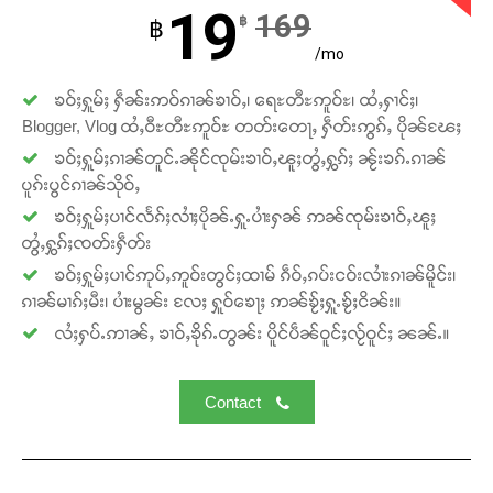
Support SHAN
19
169
฿
฿
/mo
တႃႇႁႂ်ႈသဵင်ၵၢင်ၸႂ်ၵူၼ်းမိူင်း ၵူႈတီႈၵူႈလႅၼ်ပေႃးတေၸွ
တ်ႇ တူဝ်ႈလုမ်ႈၾႃႉၼၼ်ႉ ၶဝ်ႈႁူမ်ႈၵမ်ႉထႅမ် ၸုမ်းၶၢ
ၶဝ်ႈႁူမ်ႈ ႁဵၼ်းဢဝ်ၵၢၼ်ၶၢဝ်ႇ၊ ရေႊတီႊဢူဝ်ႊ၊ ထႆႇႁၢင်ႈ၊
ဝ်ႇၽူႈတွႆႇႁွၵ်ႈ လႆႈယူႇၶႃႈဢေႃႈ။
Blogger, Vlog ထႆႇဝီႊတီႊဢူဝ်ႊ တတ်းတေႃႇ ႁဵတ်းဢွၵ်ႇ ပိုၼ်ၽႄႈ
ၶဝ်ႈႁူမ်ႈၵၢၼ်တူင်ႉၼိုင်ၸုမ်းၶၢဝ်ႇၽူႈတွႆႇႁွၵ်ႈ ၼႂ်းၶၵ်ႉၵၢၼ်
Donate Now
ပူၵ်းပွင်ၵၢၼ်သိုဝ်ႇ
ၶဝ်ႈႁူမ်ႈပၢင်လႅၵ်ႈလၢႆႈပိုၼ်ႉႁူႉပၢႆးႁၼ် ဢၼ်ၸုမ်းၶၢဝ်ႇၽူႈ
တွႆႇႁွၵ်ႈၸတ်းႁဵတ်း
ၶဝ်ႈႁူမ်ႈပၢင်ဢုပ်ႇဢူဝ်းတွင်ႈထၢမ် ၵဵဝ်ႇၵပ်းငဝ်းလၢႆးၵၢၼ်မိူင်း၊
ၵၢၼ်မၢၵ်ႈမီး၊ ပၢႆးမွၼ်း လႄႈ ႁူဝ်ၶေႃႈ ဢၼ်ၶႂ်ႈႁူႉၶႂ်ႈငိၼ်း။
လႆႈႁပ်ႉဢၢၼ်ႇ ၶၢဝ်ႇၶိုၵ်ႉတွၼ်း ပိူင်ပဵၼ်ဝူင်ႈလႂ်ဝူင်ႈ ၼၼ်ႉ။
Contact