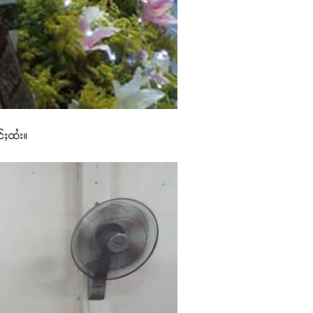
င်ႈထႆး။