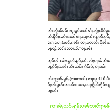
ၸၢႆးလိူၼ်ၶမ်း ၽူႈပွင်ၵၢၼ်ၾၢႆႇၸွႆႈထႅမ်ၵ
တ်ႉၶိူင်ႈလမ်းဢၼ်ၽႃႇၺႃးၸၢႆးၺုၼ်ႉမွင်ႇၼၼ်
ရေႃးပေႃး)ၼင်ႇၵၼ်။ တႃႇတေလႆႈ ငိုၼ်းၵမ်ႉ
မႃးၸွႆႈသင်သေဝၢတ်ႇ” ဝႃႈၼႆ။
တူဝ်တၢႆ ၸၢႆးၺုၼ်ႉမွင်ႇၼႆႉ လႆႈမႃးဝႆႉတီႈဝတ်
ပႃႇႁဵဝ်ႈသၼ်ႊတီႊထမ်ႊ ၵဵင်းမႆႇ ဝႃႈၼႆ။
ၸၢႆးၺုၼ်ႉမွင်ႇ(ၸၢႆးၸၼ်) ဢႃယု 41 ပီ ပဵၼ
င်ႈတႆးပွတ်းၸၢၼ်း။ တႄႇၼႃႈႁိူၼ်းၵိုၵ်းၸွမ
ဝႃႈၼႆ။
ဢၢၼ်ႇယဝ်ႉႁူမ်ႈပၼ်တၢင်းႁၼ်ထ