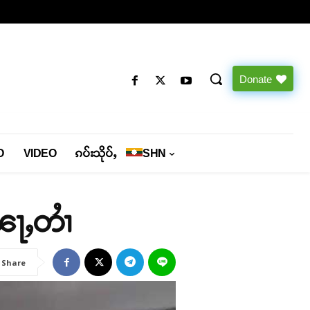
Donate
O
VIDEO
ၵပ်းသိုပ်ႇ
SHN
ႈၽႃႇတၢႆ
Share