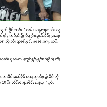
ၼ် လူတ်ႉၶိူင်ႈတင်း 2 လမ်း ၽႃႇၺႃးၵၼ်။ လူ
ၾၢႆႇ ဢမ်ႇမီးဝႂ်ႁပ်ႉႁွင်းလူတ်ႉၶိူင်ႈ(ၽေႃး
ႈၽႃႇသႂ်ႇၸၢႆးၺုၼ်ႉမွင်ႇ ၼၼ်ႉၵေႃႈ ဢမ်ႇ
းဝၼ်း ပူၼ်ႉၶၢပ်ႈတူဝ်ႁွပ်ႇႁူဝ်ၶဝ်ႈႁဵဝ်ႈ တီႈ
 ၸႄႈဝဵင်းၵုၼ်ႁဵင် ၸႄႈတွၼ်ႈလွႆလႅမ် ၸို
 10 ပီ။ ထႅင်ႈၵေႃႉၼိုင်ႈ ဢႃယု 7 ၶူပ်ႇ