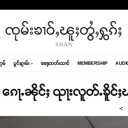
ၸုမ်းၶၢဝ်ႇၽူႈတွႆႇႁွၵ်ႈ
SHAN
တုမ်
ပွင်ႈၵႂၢမ်း
ၶေႃႈထတ်းသၢင်
MEMBERSHIP
AUDI
ႇ ၵေႃႉၼိုင်ႈ ၺႃးလူတ်ႉၶိူင်