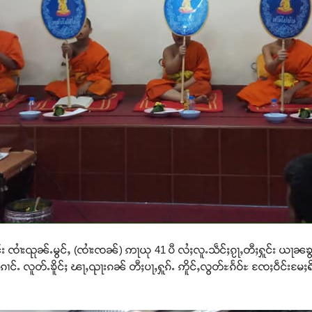
င်း ၸၢႆးၺုၼ်ႉမွင်ႇ (ၸၢႆးၸၼ်) ဢႃယု 41 ပီ လႆႈလူႉသဵင်ႈၵႂႃႇတီႈႁူင်း ယႃၼၶ
်ႉၵၢင်ႉ လူတ်ႉၶိူင်ႈ ၽႃႇၺႃးၵၼ် တီႈပႃႇႁူၵ်ႉ ဢိူင်ႇလွတ်ႊၵႅဝ်ႊ ၸႄႈဝဵင်းမႄႈရ