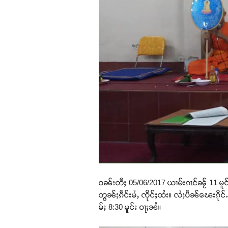
ဝၼ်းတီႈ 05/06/2017 ယၢမ်းၵၢင်ၼႂ် 11 မူ
တွၼ်ႈၵဵင်းမႆႇ ၸိုင်ႈထႆး။ လႆႈပဵၼ်ၽေးၵိုင
မ်ႈ 8:30 မူင်း ဝႃႈၼႆ။