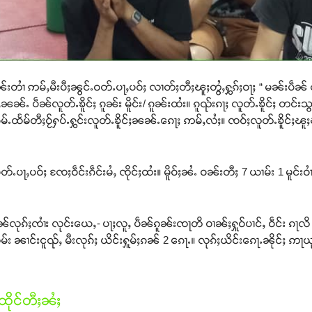
ူၼ်းတၢႆ ဢမ်ႇမီးပီႈၼွင်ႉဝတ်ႉပႃႇပဝ်ႈ လၢတ်ႈတီႈၽူႈတွႆႇႁွၵ်ႈဝႃႈ “ မၼ်းပဵ
ႉ ပဵၼ်လူတ်ႉၶိူင်ႈ ၵူၼ်း မိူင်း/ ၵူၼ်းထႆး။ ၵူၺ်းၵႃႈ လူတ်ႉၶိူင်ႈ တင်းသွင်
ထႅမ်တီႈဝႂ်ႁပ်ႉႁွင်းလူတ်ႉၶိူင်ႈၼၼ်ႉၵေႃႈ ဢမ်ႇလႆႈ။ ၸဝ်ႈလူတ်ႉၶိူင်ႈၽူ
ႉပႃႇပဝ်ႈ ၸႄႈဝဵင်းၵဵင်းမႆႇ ၸိုင်ႈထႆး။ မိူဝ်ႈၼႆႉ ဝၼ်းတီႈ 7 ယၢမ်း 1 မူင်းဝၢႆ
်လုၵ်ႈၸၢႆး လုင်းယေႇ- ပႃႈလူႇ ပဵၼ်ၵူၼ်းၸႃတိ ဝၢၼ်ႈႁူဝ်ပၢင်ႇ ဝဵင်း ၵႃလိ
်း ၼၢင်းငူၺ်ႇ မီးလုၵ်ႈ ယိင်းႁူမ်ႈၵၼ် 2 ၵေႃႉ။ လုၵ်ႈယိင်းၵေႃႉၼိုင်ႈ ဢႃယု
ိုင်တီႈၼႆႈ