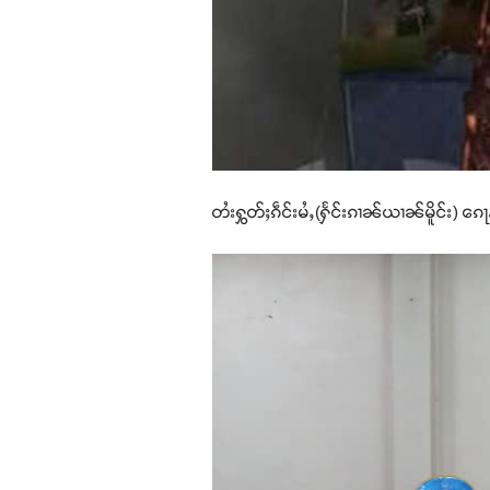
တႆးႁွတ်ႈၵဵင်းမႆႇ(ႁႅင်းၵၢၼ်ယၢၼ်မိူင်း) ၵေ