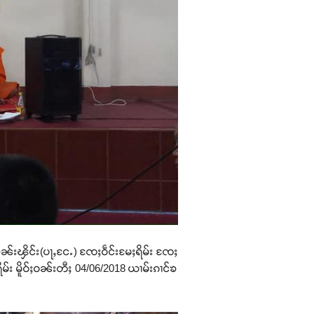
ွၼ်းၾိင်း(ပႃႇငႄႉ) ၸႄႈဝဵင်းမႄႈရိမ်း ၸႄႈ
ိမ်း မိူဝ်ႈဝၼ်းတီႈ 04/06/2018 ယၢမ်းၵၢင်ၶ