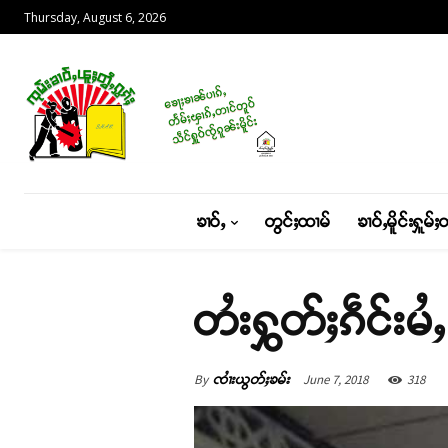
Thursday, August 6, 2026
ၶၢဝ်ႇ
တွင်ႈထၢမ်
ၶၢဝ်ႇမိူင်းႁူမ်ႈ
တႆးႁွတ်ႈၵဵင်းမႆ
By
June 7, 2018
318
ၸၢႆးယွတ်ႈၶမ်း