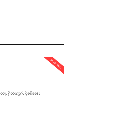
promotion
တေႃႇ ႁဵတ်းဢွၵ်ႇ ပိုၼ်ၽႄႈ