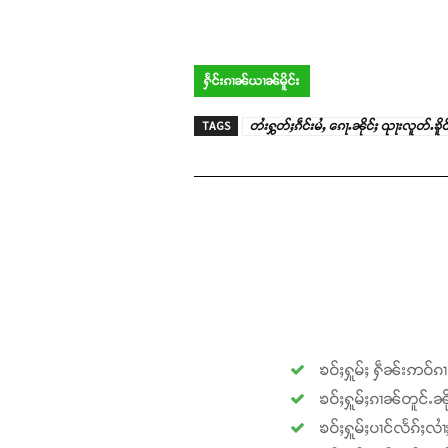
ႁႅင်းၵၢၼ်ယၢၼ်မိူင်း
TAGS
တႆးႁွတ်ႈၵဵင်းမႆႇ ၵေႃႉၼိုင်ႈ ၺႃးလူတ်ႉၶိူ
ၶဝ်ႈႁူမ်ႈ ႁဵၼ်းဢဝ်ၵ
ၶဝ်ႈႁူမ်ႈၵၢၼ်တူင်ႉၼို
ၶဝ်ႈႁူမ်ႈပၢင်လႅၵ်ႈလၢ