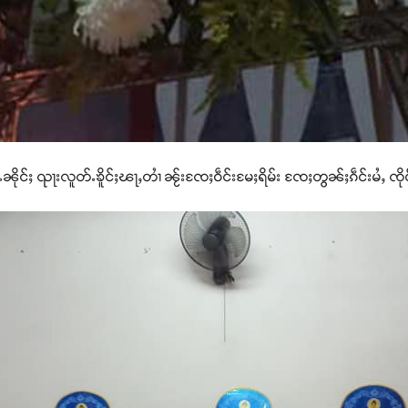
ႃႉၼိုင်ႈ ၺႃးလူတ်ႉၶိူင်ႈၽႃႇတၢႆ ၼႂ်းၸႄႈဝဵင်းမႄႈရိမ်း ၸႄႈတွၼ်ႈၵဵင်းမႆႇ ၸို