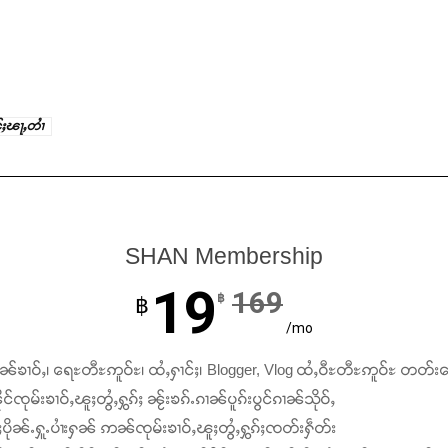
င်ႈၽႃႇတၢႆ
SHAN Membership
19
169
฿
฿
/mo
ၢၼ်ၶၢဝ်ႇ၊ ရေႊတီႊဢူဝ်ႊ၊ ထႆႇႁၢင်ႈ၊ Blogger, Vlog ထႆႇဝီႊတီႊဢူဝ်ႊ တတ်း
င်ၸုမ်းၶၢဝ်ႇၽူႈတွႆႇႁွၵ်ႈ ၼႂ်းၶၵ်ႉၵၢၼ်ပူၵ်းပွင်ၵၢၼ်သိုဝ်ႇ
ႆႈပိုၼ်ႉႁူႉပၢႆးႁၼ် ဢၼ်ၸုမ်းၶၢဝ်ႇၽူႈတွႆႇႁွၵ်ႈၸတ်းႁဵတ်း