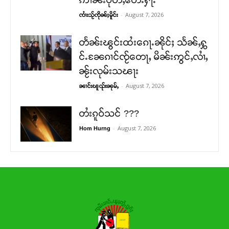
ဢၢၼ်းပိုတ်ႇတေႉႁႃႉ
-
August 7, 2026
ၸၢႆးသႂ်ၸိုၼ်ႈမိူင်း
တႅၼ်းၽွင်းထႆးၵေႃႉၼိုင်ႈ သႅၼ်ႇႁွ
င်ႉၼႄၵၢင်ၸႂ်တေႃႇ မိၼ်းဢွင်ႇလၢႆႇ
ၼႂ်းလုမ်းသၽႃး
-
August 7, 2026
ၼၢင်းၽူၺ်းၼုမ်ႇ
တႆးၵူဝ်သင် ???
-
August 7, 2026
Hom Hurng