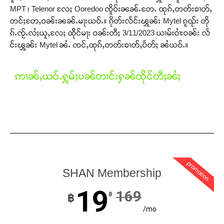
MPT ၊ Telenor လႄႈ Ooredoo ၸိူဝ်းၼၼ်ႉတႄႉ ထုၵ်ႇတတ်းၶၢတ်ႇ
တင်ႈတႄႇဝၼ်းၼၼ်ႉမႃးယဝ်ႉ။ ၵိုတ်းလႅင်းၾူၼ်း Mytel ၵူၺ်း တို
ၵ်ႉၸႂ်ႉလႆႈယူႇလႄႈ ထိုင်မႃး ဝၼ်းတီႈ 3/11/2023 ယၢမ်းဝၢႆးဝၼ်း လႅ
င်းၾူၼ်း Mytel ၼႆႉ ၸင်ႇထုၵ်ႇတတ်းၶၢတ်ႇပႅတ်ႈ ၼႆယဝ်ႉ။
ဢၢၼ်ႇယဝ်ႉႁူမ်ႈပၼ်တၢင်းႁၼ်ထိုင်တီႈၼႆႈ
promotion
Support SHAN
SHAN Membership
19
တႃႇႁႂ်ႈသဵင်ၵၢင်ၸႂ်ၵူၼ်းမိူင်း ၵူႈတီႈၵူႈလႅၼ်ပေႃးတေၸွ
169
฿
฿
တ်ႇ တူဝ်ႈလုမ်ႈၾႃႉၼၼ်ႉ ၶဝ်ႈႁူမ်ႈၵမ်ႉထႅမ် ၸုမ်းၶၢ
/mo
ဝ်ႇၽူႈတွႆႇႁွၵ်ႈ လႆႈယူႇၶႃႈဢေႃႈ။