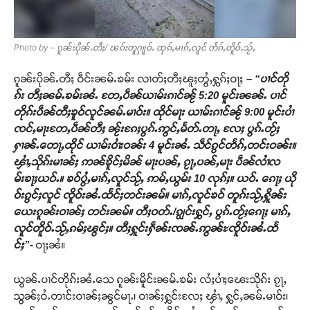
Photo by – ၵူၼ်းပိုၼ်ႉတီႈ/ ၽၵ်းတူႁူဝ်ႉ ထုၵ်ႇမၢၵ်ႇလူင် တႅၵ်ႇတိူဝ်ႉသႂ်ႇ
ၵူၼ်းပိုၼ်ႉတီႈ ဝဵင်းၼမ်ႉၶမ်း လၢတ်ႈတီႈၽူႈတွႆႇႁွၵ်ႈဝႃႈ
– “ပၢင်တို
ၵ်း တီႈၼမ်ႉၶမ်းၼႆႉ တႄႇပဵၼ်ယၢမ်းၵၢင်ၼႂ် 5:20 မူင်းၼၼ်ႉ ပၢင်
တိုၵ်းပဵၼ်တီႈၶူဝ်လူင်ၼမ်ႉမၢဝ်း။ ထိုင်မႃး ယၢမ်းၵၢင်ၼႂ် 9:00 မူင်းပၢႆ
ၸင်ႇမႃးတႄႇပဵၼ်တီႈ ၼႂ်းၵႄႈပွၵ်ႉဢွင်ႇမႅတ်ႉတႃႇ လႄႈ ပွၵ်ႉတႂ်ႈ
ႁၢၼ်ႉတေႃႇထိုင် ယၢမ်းဝၢႆးဝၼ်း 4 မူင်းၼႆႉ သဵင်ၵွင်တႅၵ်ႇတင်းဝၼ်း။
ၾၢႆႇသိုၵ်းမၢၼ်ႈ ဢၼ်ၶိူင်ႈမိၼ် မႃးပၼ်ႇ ၵႂႃႇပၼ်ႇမႃး ပဵၼ်လၢႆလ
မ်းၶႃႈယဝ်ႉ။ ၶဝ်ပွႆႇမၢၵ်ႇလူင်သႂ်ႇ ဢမ်ႇယွမ်း 10 လုၵ်ႈ။ ယဝ်ႉ ၵေႃႈ ယို
ဝ်းၵွင်ႈလူင် ၸိူဝ်းၼႆႉထႅင်ႈတင်းၼမ်။ မၢၵ်ႇလူင်ၶဝ် တူၵ်းသႂ်ႇႁိူၼ်း
ယေးၵူၼ်းဝၢၼ်ႈ တင်းၼမ်။ တီႈဝတ်ႉ/ၵျွင်းႁွင်ႇ ပွၵ်ႉတႂ်ႈၵေႃႈ မၢၵ်ႇ
လူင်တိူဝ်ႉသႂ်ႇၵမ်ႈၽွင်ႈ။ တီႈႁူင်းႁဵၼ်းၸၼ်ႉဢွၼ်ႊၸိူဝ်းၼႆႉထႅ
င်ႈ”-
ဝႃႈၼႆ။
ယွၼ်ႉပၢင်တိုၵ်းၼႆႉသေ ၵူၼ်းမိူင်းၼမ်ႉၶမ်း လႆႈပၢႆႈၽေးသိုၵ်း ၵႂႃႇ
သွၼ်ႈဝႆႉတၢင်းဝၢၼ်ႈၼွင်မႃႉ၊ ဝၢၼ်ႈႁွင်းလႄႈ ၾၢႆႇ ႁွင်ႇၼမ်ႉမၢဝ်း၊