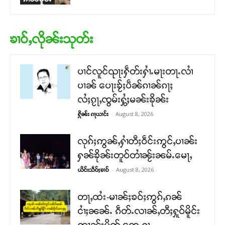
ၶၢဝ်ႇလိုၼ်းသုတ်း
ပၢင်လူင်ၺႃးႁဵတ်းႁၢႆႉမႃးတႃႉလၢႆ
ပၢၼ် ​​ပေႃးၶႂ်ႈပဵၼ်ၵၢၼ်ၵႃႈ
လႆႈၵႂႃႇၸွမ်းႁွႆႈမၼ်းၶိုၼ်း
-
August 8, 2026
ႁိုၼ်း ၵႃယၢင်း
လုၵ်ႈဢွၼ်ႇႁၢႆတီႈဝဵင်းဢွင်ႇပၢၼ်း
ႁၼ်ၶိုၼ်းတူဝ်တၢႆၼႂ်းၼမ်ႉမေႃႇ
-
August 8, 2026
ယိင်းသဵဝ်ႈၶၢဝ်
တႃႇထႆး-မၢၼ်ႈၶဝ်ႈဢွၵ်ႇၵၼ်
ငၢႆႈၼၼ်ႉ ၵဵတ်ႉလၢၼ်ႇတီႈႁူဝ်မိူင်း