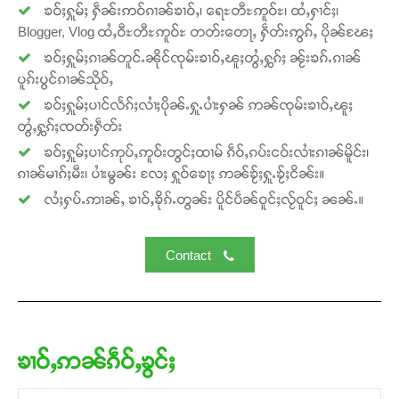
ၶဝ်ႈႁူမ်ႈ ႁဵၼ်းဢဝ်ၵၢၼ်ၶၢဝ်ႇ၊ ရေႊတီႊဢူဝ်ႊ၊ ထႆႇႁၢင်ႈ၊
Blogger, Vlog ထႆႇဝီႊတီႊဢူဝ်ႊ တတ်းတေႃႇ ႁဵတ်းဢွၵ်ႇ ပိုၼ်ၽႄႈ
Donate Now
ၶဝ်ႈႁူမ်ႈၵၢၼ်တူင်ႉၼိုင်ၸုမ်းၶၢဝ်ႇၽူႈတွႆႇႁွၵ်ႈ ၼႂ်းၶၵ်ႉၵၢၼ်
ပူၵ်းပွင်ၵၢၼ်သိုဝ်ႇ
ၶဝ်ႈႁူမ်ႈပၢင်လႅၵ်ႈလၢႆႈပိုၼ်ႉႁူႉပၢႆးႁၼ် ဢၼ်ၸုမ်းၶၢဝ်ႇၽူႈ
တွႆႇႁွၵ်ႈၸတ်းႁဵတ်း
ၶဝ်ႈႁူမ်ႈပၢင်ဢုပ်ႇဢူဝ်းတွင်ႈထၢမ် ၵဵဝ်ႇၵပ်းငဝ်းလၢႆးၵၢၼ်မိူင်း၊
ၵၢၼ်မၢၵ်ႈမီး၊ ပၢႆးမွၼ်း လႄႈ ႁူဝ်ၶေႃႈ ဢၼ်ၶႂ်ႈႁူႉၶႂ်ႈငိၼ်း။
လႆႈႁပ်ႉဢၢၼ်ႇ ၶၢဝ်ႇၶိုၵ်ႉတွၼ်း ပိူင်ပဵၼ်ဝူင်ႈလႂ်ဝူင်ႈ ၼၼ်ႉ။
Contact
ၶၢဝ်ႇဢၼ်ၵဵဝ်ႇၶွင်ႈ