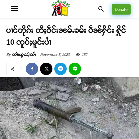
Donate
ပၢင်တိုၵ်း တီႈဝဵင်းၼမ်ႉၶမ်း ပဵၼ်ႁႅင်း ႁိုင်
10 ၸူဝ်ႈမူင်းပၢႆ
November 3, 2023
152
By
ၸၢႆးယွတ်ႈၶမ်း