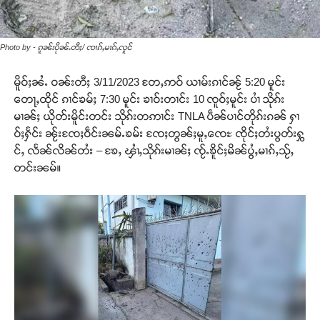
Photo by - ၵူၼ်းပိုၼ်ႉတီႈ/ ၸၢၵ်ႇမၢၵ်ႇလူင်
မိူဝ်ႈၼႆႉ ဝၼ်းတီႈ 3/11/2023 တႄႇဢဝ် ယၢမ်းၵၢင်ၼႂ် 5:20 မူင်း
တေႃႇထိုင် ၵၢင်ၶမ်ႈ 7:30 မူင်း ၶၢဝ်းတၢင်း 10 ၸူဝ်ႈမူင်း ပၢႆ သိုၵ်း
မၢၼ်ႈ ယိုတ်းမိူင်းတင်း သိုၵ်းတဢၢင်း TNLA ပဵၼ်ပၢင်တိုၵ်းၵၼ် ႁၢ
ဝ်ႈႁႅင်း ၼႂ်းၸႄႈဝဵင်းၼမ်ႉၶမ်း ၸႄႈတွၼ်ႈမူႇၸေႊ ၸိုင်ႈတႆးပွတ်းႁွ
င်ႇ လႅၼ်လိၼ်တႆး – ၶႄႇ ၾၢႆႇသိုၵ်းမၢၼ်ႈ ၸႂ်ႉၶိူင်ႈမိၼ်ပွႆႇမၢၵ်ႇသႂ်ႇ
တင်းၼမ်။