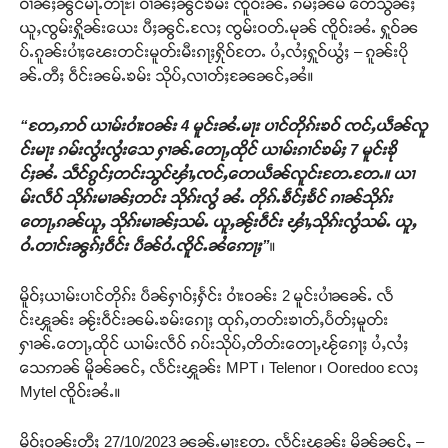
ဝၢၼ်ႈၼွင်မႃႉတႃႊ၊ ဝၢၼ်ႈၼွင်ၶမ်း ၸိူဝ်းၼႆႉ ၵမ်ႈၼမ် တေသွၼ်ႈ
ယူႇၸွမ်းႁိူၼ်းယေး ပီႈၼွင်ႉလႄႈ ၸွမ်းဝတ်ႉမုၼ် ၸိူဝ်းၼႆႉ ႁူဝ်ၼ
ပ်ႉၵူၼ်းပၢႆႈၽေးတင်းမူတ်းမီးၵႃႈႁိုဝ်တႄႉ ပႆႇလႆႈႁူဝ်ယွႆႈ – ၵူၼ်းပို
ၼ်ႉတီႈ ဝဵင်းၼမ်ႉၶမ်း သိုပ်ႇလၢတ်ႈၼႄၼင်ႇၼႆ။
“တႄႇဢဝ် ယၢမ်းဝၢႆးဝၼ်း 4 မူင်းၼႆႉမႃး ပၢင်တိုၵ်းၶဝ် ၸင်ႇယဵၼ်လူ
င်းမႃး ၵမ်းလွႆးလွႆးသေ ႁၢၼ်ႉတေႃႇထိုင် ယၢမ်းၵၢင်ၶမ်ႈ 7 မူင်းၶို
င်ႈၼႆႉ သဵင်ၵွင်ႈတင်းသွင်ၾၢႆႇၸင်ႇတေယဵၼ်လူင်းတႄႉတႄႉ။ ယၢ
မ်းလဵဝ် သိုၵ်းမၢၼ်ႈတင်း သိုၵ်းလွႆ ၼႆႉ တိုၵ်ႉၶဵင်ႈၶႅင် ၵၢၼ်သိုၵ်း
တေႃႇၵၼ်ယူႇ သိုၵ်းမၢၼ်ႈသမ်ႉ ယူႇၼႂ်းဝဵင်း ၾၢႆႇသိုၵ်းလွႆသမ်ႉ ယူႇ
ဝႆႉတၢင်းၼွၵ်ႈဝဵင်း ပဵၼ်ဝႆႉၸိူင်ႉၼႆဢေႃႈ”
။
မိူဝ်ႈယၢမ်းပၢင်တိုၵ်း ပဵၼ်ႁၢဝ်ႈႁႅင်း ဝၢႆးဝၼ်း 2 မူင်းပၢႆၼၼ်ႉ လႅ
င်းၾူၼ်း ၼႂ်းဝဵင်းၼမ်ႉၶမ်းၵေႃႈ ထုၵ်ႇတတ်းၶၢတ်ႇပႅတ်ႈမူတ်း
ႁၢၼ်ႉတေႃႇထိုင် ယၢမ်းလဵဝ် ၵပ်းသိုပ်ႇတိတ်းတေႃႇၽႂ်ၵေႃႈ ပႆႇလႆႈ
သေဢၼ် မိူၼ်ၼင်ႇ လႅင်းၾူၼ်း MPT ၊ Telenor ၊ Ooredoo လႄႈ
Mytel ၸိူဝ်းၼႆႉ။
မိူဝ်ႈဝၼ်းတီႈ 27/10/2023 ၼၼ်ႉမႃးတႄႉ လႅင်းၾူၼ်း မိူၼ်ၼင်ႇ –