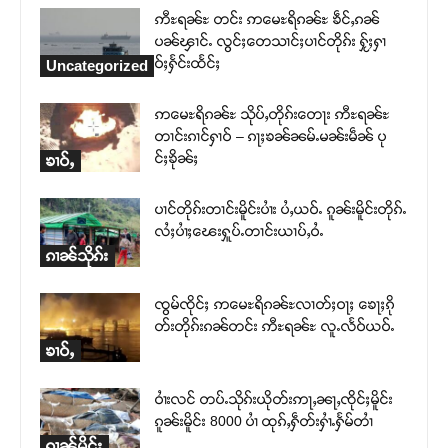
ဢီႊရၼ်ႊ တင်း ဢမေႊရိၵၼ်ႊ ၶဵင်ႇၵၼ်
ပၼ်ၾၢင်ႉ လွင်ႈတေသၢင်ႈပၢင်တိုၵ်း ႁႂ်ႈႁၢ
ဝ်ႈႁႅင်းထႅင်ႈ
Uncategorized
ဢမေႊရိၵၼ်ႊ သိုပ်ႇတိုၵ်းတေႃး ဢီႊရၼ်ႊ
တၢင်းၵၢင်ႁၢဝ် – ၵႃႈၶၼ်ၼမ်ႉမၼ်းမဵၼ် ပု
င်ႈၶိုၼ်ႈ
ၶၢဝ်ႇ
ပၢင်တိုၵ်းတၢင်းမိူင်းပၢႆး ပႆႇယဝ်ႉ ၵူၼ်းမိူင်းတိုၵ်ႉ
လႆႈပၢႆႈၽေးႁူပ်ႉတၢင်းယၢပ်ႇဝႆႉ
ၵၢၼ်သိုၵ်း
ၸွမ်ၸိုင်ႈ ဢမေႊရိၵၼ်ႊလၢတ်ႈဝႃႈ ၶေႃႈၵို
တ်းတိုၵ်းၵၼ်တင်း ဢီႊရၼ်ႊ လူႉလႅဝ်ယဝ်ႉ
ၶၢဝ်ႇ
ဝၢႆးလင် တပ်ႉသိုၵ်းယိုတ်းဢႃႇၼႃႇၸိုင်ႈမိူင်း
ၵူၼ်းမိူင်း 8000 ပၢႆ ထုၵ်ႇႁဵတ်းႁၢႆႉႁႅမ်တၢႆ
ၵၢၼ်မိူင်း