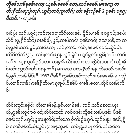
လိူၼ်သၢမ်မူၼ်းလႄႈ ယွၼ်ႉၼၼ် တႄႇဢဝ်ၼၼ်ႉမႃးၵေႃႈ ၸ
တ်းႁဵတ်းမႃးပွႆးယုၵ်ႉယွင်ႈၸဝ်ႈၶူးလိၵ်ႈ တႆး ၼႂ်းလိူၼ် 3 မူၼ်း မႃးၵူႈ
ပီယဝ်ႉ”-
ဝႃႈၼႆ။
ပၢင်ပွႆး ယုၵ်ႉယွင်ႈၸဝ်ႈၶူးမေႃလိၵ်ႈတႆးၼႆႉ မိူဝ်ႈပၢၼ် ပေႃႈၵမ်ႈၼမ်း
သႅင် (ပူႇႁဵင်သႅင်) ဝၢၼ်ႈမႂ်ႇမွၵ်ႇၸၢမ်တင်း မုၼ်ၸဝ်ႈ သေႃးၽီႇတ ၸ
ဝ်ႈၵွၼ်းဝတ်ႉမွၵ်ႇၸၢမ်လႄႈ ၸဝ်ႈၸၢင်ႉ ဢမ်ႇၼၼ် ၸဝ်ႈသိူဝ်ဝၢႆႇ
(သိူဝ်လိူၼ်ၾႃႉ) လုၵ်ႈၸဝ်ႈၾႃႉလူင် မိူင်း ယွင်ႁူၺ်ႈ ႁူမ်ႈတင်း ၸဝ်ႈ
သင်ၶ၊ ၽူႈဢွၼ်ႁူဝ်လႄႈ ၽူႈႁၵ်ႉလိၵ်ႈလၢႆးလႄႈၾိင်ႈငႄႈတႆး ၼႂ်းမိူ
င်းထႆး ဢွၼ်ၵၼ် ၵေႃႇတင်ႈ ၵေႃသေ တႄႇႁဵတ်းမႃး တီႈဝတ်ႉဝၢၼ်ႈ
မႂ်ႇမွၵ်ႇၸၢမ် မိူဝ်ႈပီ 1967 ပဵၼ်ပီဢွၼ်တၢင်းသုတ်း။ ဝၢႆးၼၼ်ႉမႃး သို
ပ်ႇတၢမ်လၢမ်း ၵၼ်ႁဵတ်းမႃးၵူႈၶူပ်ႇပဵၼ်ပီ ႁၢၼ်ႉတေႃႇထိုင်ယၢမ်းလဵ
ဝ်။
ထႅင်ႈလွင်ႈၼိုင်ႈ တီႈဝၢၼ်ႈမႂ်ႇမွၵ်ႇၸၢမ်ၼႆႉ ၸဝ်ႈသင်ၶလႄႈၽူႈ
ယႂ်ႇၵူၼ်းလူင်ၶဝ် လႆႈတႅပ်းတတ်းဢဝ်ဝၼ်းလိူၼ်သၢမ်မူၼ်း ပဵၼ်
ဝၼ်းယုၵ်ႉယွင်ႈၶူးမေႃလိၵ်ႈတႆးသေ ႁဵတ်းပွႆးယုၵ်ႉယွင်ႈမႃး။ ၼင်ႇႁို
ဝ် တေပဵၼ်တီႈမၢႆတွင်း(ဢၼုသွၼ်) ၸဝ်ႈၶူးမေႃ လိၵ်ႈတႆးၶဝ်ၸ