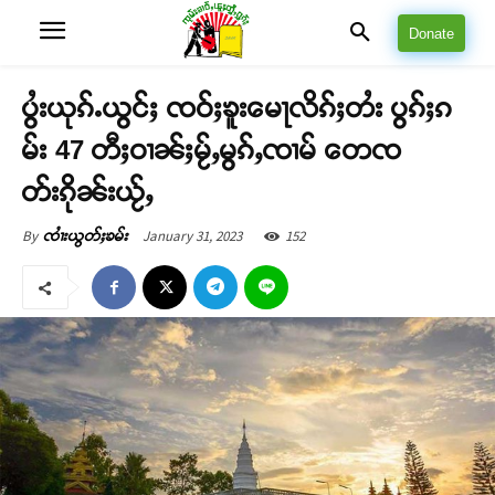
Donate
ပွႆးယုၵ်ႉယွင်ႈ ၸဝ်ႈၶူးမေႃလိၵ်ႈတႆး ပွၵ်ႈၵ
မ်း 47 တီႈဝၢၼ်ႈမႂ်ႇမွၵ်ႇၸၢမ် တေၸ
တ်းၵိုၼ်းယႂ်ႇ
January 31, 2023
152
By
ၸၢႆးယွတ်ႈၶမ်း