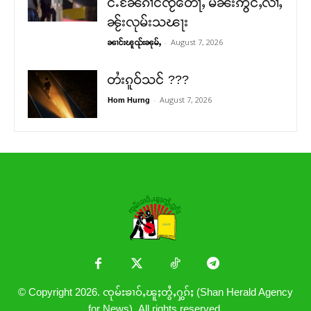
င်ႉၼႄၵၢင်ၸႂ်တေႃႇ မိၼ်းဢွင်ႇလၢႆႇ
ၼႂ်းလုမ်းသၽႃး
-
August 7, 2026
ၼၢင်းၽူၺ်းၼုမ်ႇ
တႆးၵူဝ်သင် ???
-
August 7, 2026
Hom Hurng
© Copyright 2026. ၸုမ်းၶၢဝ်ႇၽူႈတွႆႇႁွၵ်ႈ (Shan Herald Agency
for News). All rights reserved.