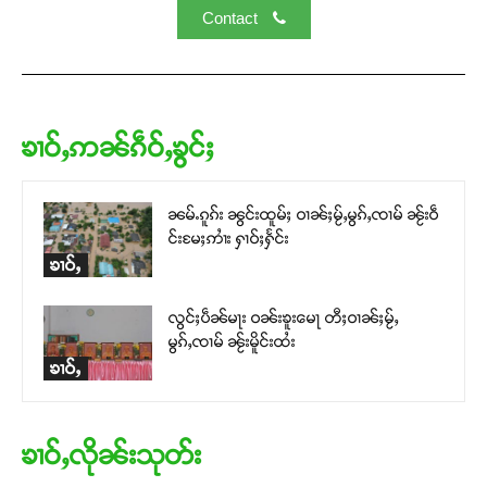
Contact
ၶၢဝ်ႇဢၼ်ၵဵဝ်ႇၶွင်ႈ
ၼမ်ႉၵူၵ်း ၼွင်းထူမ်ႈ ဝၢၼ်ႈမႂ်ႇမွၵ်ႇၸၢမ် ၼႂ်းဝဵ
င်းမႄႈဢၢႆး ႁၢဝ်ႈႁႅင်း
ၶၢဝ်ႇ
လွင်ႈပဵၼ်မႃး ဝၼ်းၶူးမေႃ တီႈဝၢၼ်ႈမႂ်ႇ
မွၵ်ႇၸၢမ် ၼႂ်းမိူင်းထႆး
ၶၢဝ်ႇ
ၶၢဝ်ႇလိုၼ်းသုတ်း