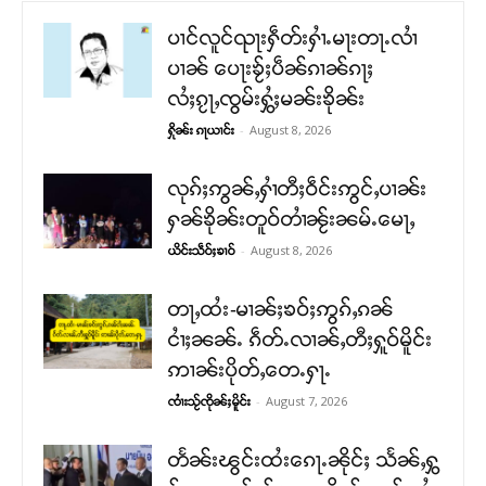
ပၢင်လူင်ၺႃးႁဵတ်းႁၢႆႉမႃးတႃႉလၢႆ
ပၢၼ် ​​ပေႃးၶႂ်ႈပဵၼ်ၵၢၼ်ၵႃႈ
လႆႈၵႂႃႇၸွမ်းႁွႆႈမၼ်းၶိုၼ်း
-
August 8, 2026
ႁိုၼ်း ၵႃယၢင်း
လုၵ်ႈဢွၼ်ႇႁၢႆတီႈဝဵင်းဢွင်ႇပၢၼ်း
ႁၼ်ၶိုၼ်းတူဝ်တၢႆၼႂ်းၼမ်ႉမေႃႇ
-
August 8, 2026
ယိင်းသဵဝ်ႈၶၢဝ်
တႃႇထႆး-မၢၼ်ႈၶဝ်ႈဢွၵ်ႇၵၼ်
ငၢႆႈၼၼ်ႉ ၵဵတ်ႉလၢၼ်ႇတီႈႁူဝ်မိူင်း
ဢၢၼ်းပိုတ်ႇတေႉႁႃႉ
-
August 7, 2026
ၸၢႆးသႂ်ၸိုၼ်ႈမိူင်း
တႅၼ်းၽွင်းထႆးၵေႃႉၼိုင်ႈ သႅၼ်ႇႁွ