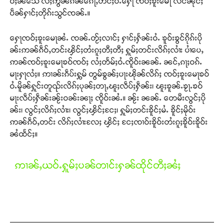
ဝ်ႈၼႆသေ လႆႈဢွၼ်ၵၼ်ၵေႃႇတင်ႈဝႆႉႁေႃ ၸဝ်ႈၶူးမေႃ လင်ၼိုင်ႈ
ပဵၼ်ႁၢင်ႈတိုၵ်းသွင်ၸၼ်ႉ။
ႁေႃၸဝ်ႈၶူးမေႃၼႆႉ ၸၼ်ႉတႂ်ႈလၢင်ႈ ႁၢင်ႈႁႅၼ်းဝႆႉ ၶူဝ်းၶွင်ၵိုၵ်းပို
ၼ်းဢၼ်ၵဵဝ်ႇတင်းၾိင်ႈတႆးၵူႈတီႈတီႈ ႁူမ်ႈတင်းလိၵ်ႈလၢႆး ပၢႆပေႇ
ဢၼ်ၸဝ်ႈၶူးမေႃၶဝ်ၸဝ်ႈ လႆႈတႅမ်ႈဝႆႉၸိူဝ်းၼၼ်ႉ ၼင်ႇၵႃႈဝၵ်ႉ
မႃးႁႃလႆႈ။ ဢၢၼ်းၵဵပ်းႁွမ် တွမ်ၶွၼ်ႈပႃးၽိုၼ်လိၵ်ႈ ၸဝ်ႈၶူးမေႃၶဝ်
ဝႆႉမိူၼ်ႁူင်းတူၺ်းလိၵ်ႈပုၼ်ႈတႃႇၽူႈလဵပ်ႈႁဵၼ်း၊ ၽူႈၶူၼ်ႉၶႂႃႉၶဝ်
မႃးလဵပ်ႈႁဵၼ်းၼႂ်းဝၼ်းၼႃႈ ၸိူဝ်းၼႆႉ။ ၼႂ်း ၼၼ်ႉ တေမီးလွင်ႈပို
ၼ်း၊ လွင်ႈလိၵ်ႈလၢႆး၊ လွင်ႈၾိင်ႈငႄႈ၊ ႁူမ်ႈတင်းၶိူင်ႈမႆႉ ၶိူင်ႈမိုဝ်း
ဢၼ်ၵဵဝ်ႇတင်း လိၵ်ႈလၢႆးလႄႈ ၾိင်ႈ ငႄႈၸၢဝ်းၶိူဝ်းတႆးၵူႈၶိူဝ်းၶိူဝ်း
ၼႆထႅင်ႈ။
Support SHAN
တႃႇႁႂ်ႈသဵင်ၵၢင်ၸႂ်ၵူၼ်းမိူင်း ၵူႈတီႈၵူႈလႅၼ်ပေႃးတေၸွ
ဢၢၼ်ႇယဝ်ႉႁူမ်ႈပၼ်တၢင်းႁၼ်ထိုင်တီႈၼႆႈ
တ်ႇ တူဝ်ႈလုမ်ႈၾႃႉၼၼ်ႉ ၶဝ်ႈႁူမ်ႈၵမ်ႉထႅမ် ၸုမ်းၶၢ
ဝ်ႇၽူႈတွႆႇႁွၵ်ႈ လႆႈယူႇၶႃႈဢေႃႈ။
Donate Now