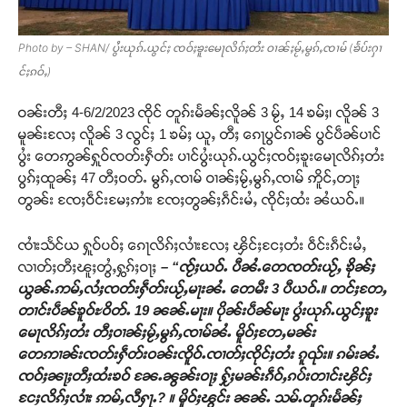
Photo by – SHAN/ ပွႆးယုၵ်ႉယွင်ႈ ၸဝ်ႈၶူးမေႃလိၵ်ႈတႆး ဝၢၼ်ႈမႂ်ႇမွၵ်ႇၸၢမ် (ၶႅပ်းႁၢ
င်ႈၵဝ်ႇ)
ဝၼ်းတီႈ 4-6/2/2023 ၸိုင် တူၵ်းမႅၼ်ႈလိူၼ် 3 မႂ်ႇ 14 ၶမ်ႈ၊ လိူၼ် 3
မူၼ်းလႄႈ လိူၼ် 3 လွင်ႈ 1 ၶမ်ႈ ယူႇ တီႈ ၵေႃပွင်ၵၢၼ် ပွင်ပဵၼ်ပၢင်
ပွႆး တေဢွၼ်ႁူဝ်ၸတ်းႁဵတ်း ပၢင်ပွႆးယုၵ်ႉယွင်ႈၸဝ်ႈၶူးမေႃလိၵ်ႈတႆး
ပွၵ်ႈထူၼ်ႈ 47 တီႈဝတ်ႉ မွၵ်ႇၸၢမ် ဝၢၼ်ႈမႂ်ႇမွၵ်ႇၸၢမ် ဢိူင်ႇတႃႈ
တွၼ်း ၸႄႈဝဵင်းမႄႈဢၢႆး ၸႄႈတွၼ်ႈၵဵင်းမႆႇ ၸိုင်ႈထႆး ၼႆယဝ်ႉ။
ၸၢႆးသႅင်ယ ႁူဝ်ပဝ်ႈ ၵေႃလိၵ်ႈလၢႆးလႄႈ ၾိင်ႈငႄႈတႆး ဝဵင်းၵဵင်းမႆႇ
လၢတ်ႈတီႈၽူႈတွႆႇႁွၵ်ႈဝႃႈ
– “ၸႂ်ႈယဝ်ႉ ပီၼႆႉတေၸတ်းယႂ်ႇ ၶိုၼ်ႈ
ယွၼ်ႉဢမ်ႇလႆႈၸတ်းႁဵတ်းယႂ်ႇမႃးၼႆႉ တေမီး 3 ပီယဝ်ႉ။ တင်ႈတႄႇ
တၢင်းပဵၼ်ၶူဝ်ႊဝိတ်ႉ 19 ၼၼ်ႉမႃး။ ပိုၼ်းပဵၼ်မႃး ပွႆးယုၵ်ႉယွင်ႈၶူး
မေႃလိၵ်ႈတႆး တီႈဝၢၼ်ႈမႂ်ႇမွၵ်ႇၸၢမ်ၼႆႉ မိူဝ်ႈတႄႇမၼ်း
တေဢၢၼ်းၸတ်းႁဵတ်းဝၼ်းၸိူဝ်ႉၸၢတ်ႈၸိုင်ႈတႆး ၵူၺ်း။ ၵမ်းၼႆႉ
ၸဝ်ႈၼႃႈတီႈထႆးၶဝ် ၼႄႉၼွၼ်းဝႃႈ ႁႂ်ႈမၼ်းၵဵဝ်ႇၵပ်းတၢင်းၾိင်ႈ
ငႄႈလိၵ်ႈလၢႆး ဢမ်ႇလီႁႃႉ? ။ မိူဝ်ႈၽွင်း ၼၼ်ႉ သမ်ႉတူၵ်းမႅၼ်ႈ