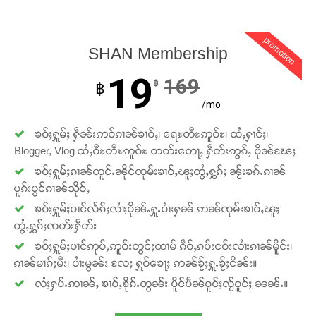
promotion
SHAN Membership
19
169
฿
฿
/mo
ၶဝ်ႈႁူမ်ႈ ႁဵၼ်းဢဝ်ၵၢၼ်ၶၢဝ်ႇ၊ ရေႊတီႊဢူဝ်ႊ၊ ထႆႇႁၢင်ႈ၊
Blogger, Vlog ထႆႇဝီႊတီႊဢူဝ်ႊ တတ်းတေႃႇ ႁဵတ်းဢွၵ်ႇ ပိုၼ်ၽႄႈ
ၶဝ်ႈႁူမ်ႈၵၢၼ်တူင်ႉၼိုင်ၸုမ်းၶၢဝ်ႇၽူႈတွႆႇႁွၵ်ႈ ၼႂ်းၶၵ်ႉၵၢၼ်
ပူၵ်းပွင်ၵၢၼ်သိုဝ်ႇ
ၶဝ်ႈႁူမ်ႈပၢင်လႅၵ်ႈလၢႆႈပိုၼ်ႉႁူႉပၢႆးႁၼ် ဢၼ်ၸုမ်းၶၢဝ်ႇၽူႈ
တွႆႇႁွၵ်ႈၸတ်းႁဵတ်း
ၶဝ်ႈႁူမ်ႈပၢင်ဢုပ်ႇဢူဝ်းတွင်ႈထၢမ် ၵဵဝ်ႇၵပ်းငဝ်းလၢႆးၵၢၼ်မိူင်း၊
ၵၢၼ်မၢၵ်ႈမီး၊ ပၢႆးမွၼ်း လႄႈ ႁူဝ်ၶေႃႈ ဢၼ်ၶႂ်ႈႁူႉၶႂ်ႈငိၼ်း။
လႆႈႁပ်ႉဢၢၼ်ႇ ၶၢဝ်ႇၶိုၵ်ႉတွၼ်း ပိူင်ပဵၼ်ဝူင်ႈလႂ်ဝူင်ႈ ၼၼ်ႉ။