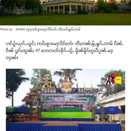
Photo by - SHAN/ ႁေႃၸဝ်ႈၶူးမေႃလိၵ်ႈတႆး တီႈဝတ်ႉမွၵ်ႇၸၢမ်
ပၢင်ပွႆးယုၵ်ႉယွင်ႈ ၸဝ်ႈၶူးမေႃလိၵ်ႈတႆး တီႈဝၢၼ်ႈမႂ်ႇမွၵ်ႇၸၢမ် ပီၼႆႉ
ပဵၼ် ပွၵ်ႈထူၼ်ႈ 47 တေၸတ်းၶိုၵ်ႉယႂ်ႇ မိူၼ်မိူဝ်ႈၵူႈပီပူၼ်ႉမႃး
ဝႃႈၼႆ။