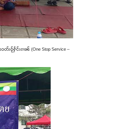
ဝတ်းဝႂ်ႁႅင်းၵၢၼ် (One Stop Service –