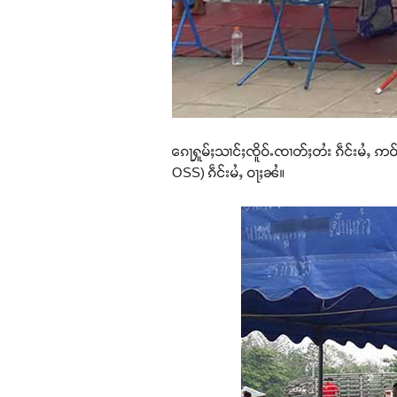
ၵေႃႁူမ်ႈသၢင်ႈၸိူဝ်ႉၸၢတ်ႈတႆး ၵဵင်းမႆႇ 
OSS) ၵဵင်းမႆႇ ဝႃႈၼႆ။