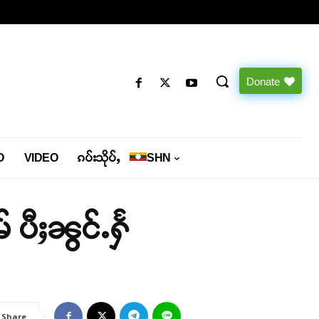
Donate
O
VIDEO
ၵပ်းသိုပ်ႇ
SHN
် ပီႈၼွင်ႉႁႅ
Share