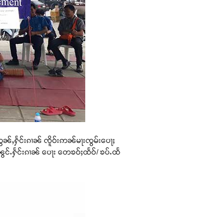
်ႈဢွၼ်ႇႁႅင်းၵၢၼ် ၸိူဝ်းဢၼ်မႃးၸွမ်းပေႃႈ
ႈၼွင်ႉႁႅင်းၵၢၼ် ပေႃး တေၶဝ်ႈထႅဝ်/ ၶပ်ႉထႅ