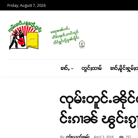
Friday, August 7, 2026
ၶၢဝ်ႇ
တွင်ႈထၢမ်
ၶၢဝ်ႇမိူင်းႁူမ်ႈ
ၸုမ်းတူင်ႉၼိုင်တ
င်းၵၢၼ် ၽွင်းၵ
By
April 3, 2018
252
ၸၢႆးယွတ်ႈၶမ်း