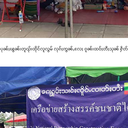
ဢဝ်ပုၼ်ႈၽွၼ်းတူၺ်းထိုင်လူလွမ် လုၵ်ႈဢွၼ်ႇလႄႈ ၵူၼ်းထဝ်ႈတီႈသုၼ် ႁဵတ်း