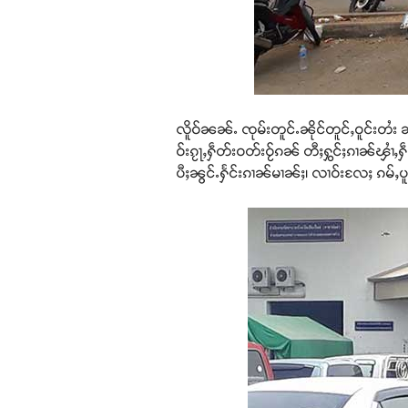
လိူဝ်ၼၼ်ႉ ၸုမ်းတူင်ႉၼိုင်တူင်ႇဝူင်းတႆး 
ဝ်းၵႂႃႇႁဵတ်းဝတ်းဝႂ်ၵၼ် တီႈႁွင်ႈၵၢၼ်ၾၢႆႇ
ပီႈၼွင်ႉႁႅင်းၵၢၼ်မၢၼ်ႈ၊ လၢဝ်းလႄႈ ၵမ်ႇပ