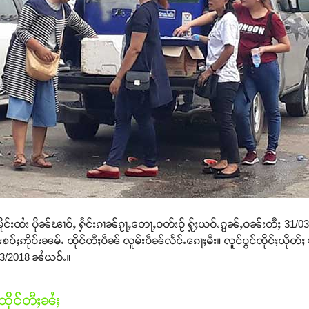
ိူင်းထႆး ပိုၼ်ၽၢဝ်ႇ ႁႅင်းၵၢၼ်ၵႂႃႇတေႃႇဝတ်းဝႂ် ႁႂ်ႈယဝ်ႉၵွၼ်ႇဝၼ်းတီႈ 31/0
ုပ်းၶဝ်ႈဢိုပ်းၼမ်ႉ ထိုင်တီႈပဵၼ် လူမ်းပဵၼ်လႅင်ႉၵေႃႈမီး။ လူင်ပွင်ၸိုင်ႈယိ
03/2018 ၼႆယဝ်ႉ။
ိုင်တီႈၼႆႈ