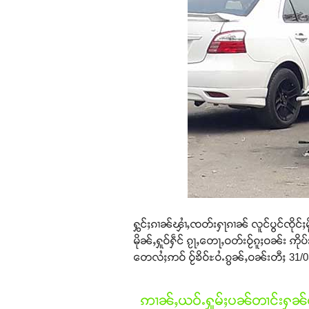
ႁွင်ႈၵၢၼ်ၾၢႆႇၸတ်းႁႃၵၢၼ် လူင်ပွင်ၸိုင်ႈမ
မိုၼ်ႇႁူဝ်ႁဵင် ၵႂႃႇတေႃႇဝတ်းဝႂ်ၵူႈဝၼ်း ဢိ
တေလႆႈဢဝ် ဝႂ်ၶိဝ်ႊဝႆႉၵွၼ်ႇဝၼ်းတီႈ 31/
ဢၢၼ်ႇယဝ်ႉႁူမ်ႈပၼ်တၢင်းႁၼ်ထ