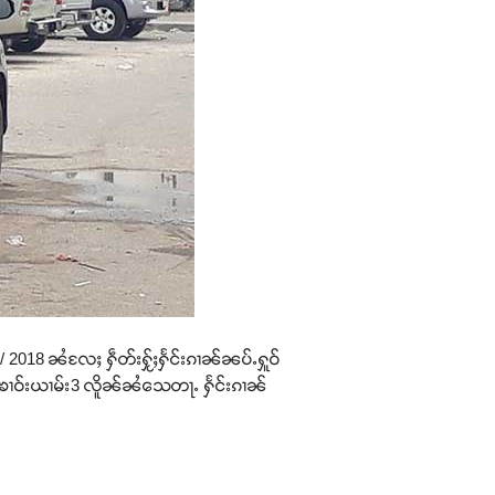
3/ 2018 ၼႆလႄႈ ႁဵတ်းႁႂ်ႈႁႅင်းၵၢၼ်ၼပ်ႉႁူဝ်
ုတ်ႈ ၶၢဝ်းယၢမ်း3 လိူၼ်ၼႆသေတႃႉ ႁႅင်းၵၢၼ်