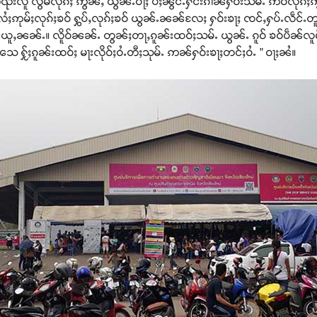
ႇတူၺ်းလူ လွမ်လုၵ်ႈ ဢွၼ်ႇ ယွၼ်ႉဝႃႈ ပီႈၼွင်ႉႁႅင်းၵၢၼ်ႁဝ်းသမ်ႉ ဢဝ်လုၵ်ႈဢွၼ
ႈဢုမ်ႈလုၵ်ႈၶဝ် ႁွပ်ႇလုၵ်ႈၶဝ် ယွၼ်ႉၼၼ်လႄႈ ႁဝ်းၶႃႈ ၸင်ႇႁပ်ႉလဵင်ႉတူၺ
ယူႇၼၼ်ႉ။ လိူဝ်ၼၼ်ႉ တွၼ်ႈတႃႇၵူၼ်းထဝ်ႈသမ်ႉ ယွၼ်ႉ ၵူဝ် ၶဝ်ပဵၼ်လူ
ႆႉသေ ႁႂ်ႈၵူၼ်းထဝ်ႈ မႃးလိုဝ်ႈဝႆႉတီႈသုမ်ႉ ဢၼ်ႁဝ်းၶႃႈတင်ႈဝႆႉ ” ဝႃႈၼႆ။