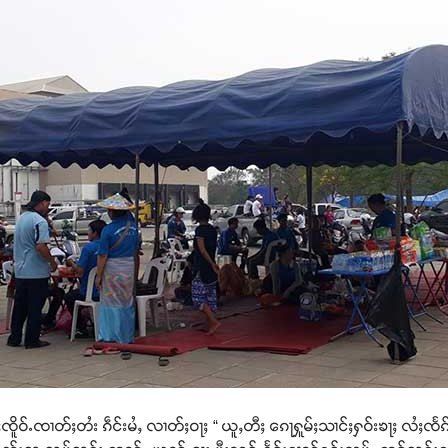
ႈၸိူဝ်ႉၸၢတ်ႈတႆး ၵဵင်းမႆႇ လၢတ်ႈဝႃႈ “ ယူႇတီႈ ၵေႃႁူမ်ႈသၢင်ႈႁဝ်းၶႃႈ လႆႈၸ