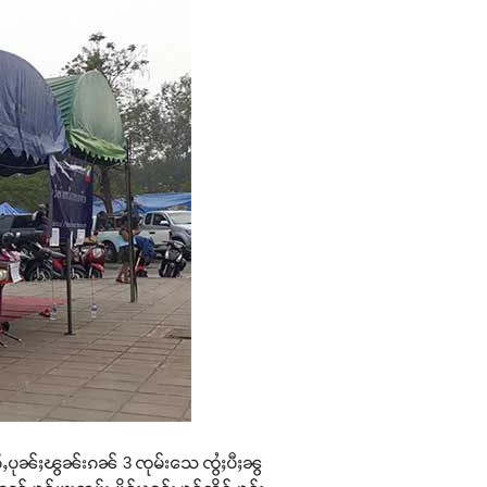
ႅၵ်ႇပုၼ်ႈၽွၼ်းၵၼ် 3 ၸုမ်းသေ ၸွႆႈပီႈၼွ