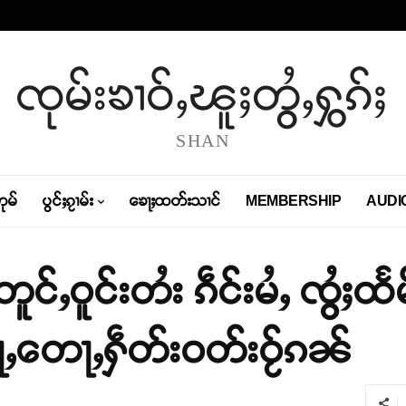
ၸုမ်းၶၢဝ်ႇၽူႈတွႆႇႁွၵ်ႈ
SHAN
တုမ်
ပွင်ႈၵႂၢမ်း
ၶေႃႈထတ်းသၢင်
MEMBERSHIP
AUDI
ူင်ႇဝူင်းတႆး ၵဵင်းမႆႇ ၸွႆႈထႅမ
ႂႃႇတေႃႇႁဵတ်းဝတ်းဝႂ်ၵၼ်