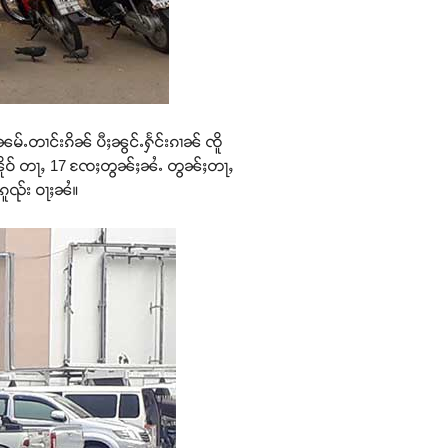
ၼမ်ႉတၢင်းၵိၼ် ပီႈၼွင်ႉႁႅင်းၵၢၼ် ၸိူ
တ်းၼိူဝ် တႃႇ 17 ၸႄႈတွၼ်ႈၼႆႉ တွၼ်ႈတႃႇ
ၵူၺ်း ဝႃႈၼႆ။