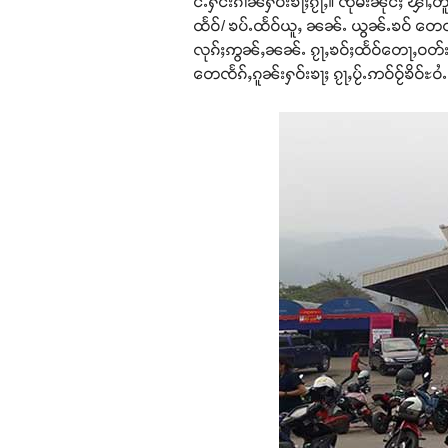
င်ႉႁႅင်းၵၢၼ်ႁဝ်းၶႃႈၵႂႃႇ။ ၸုမ်းၼိုင်ႈ ၾၢႆ
ထႅဝ်/ ၶပ်ႉထႅဝ်ယူႇ ၼၼ်ႉ ယွၼ်ႉၶဝ် တေလႆ
လုၵ်ႈဢွၼ်ႇၼၼ်ႉ ၵႂႃႇၶဝ်ႈထႅဝ်တေႃႇဝတ်း
တေၸႅၵ်ႇၵူၼ်းႁဝ်းၶႃႈ ၵႂႃႇပႂ်ႉဢဝ်ဝႂ်ၶိဝ်ႊဝ