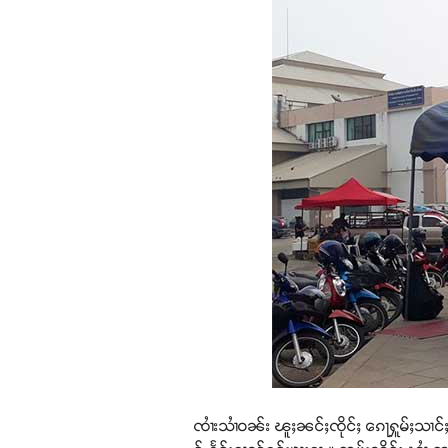
ၸၢႆးသၢႆဝၼ်း ၽူႈၼင်ႈၸိုင်ႈ ၵေႃႁူမ်ႈသၢင်