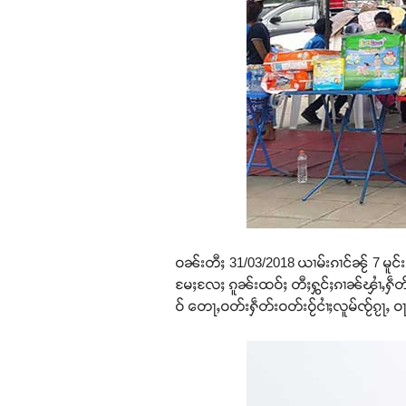
ဝၼ်းတီႈ 31/03/2018 ယၢမ်းၵၢင်ၼႂ် 7 မူင်း
မႄႈလႄႈ ၵူၼ်းထဝ်ႈ တီႈႁွင်ႈၵၢၼ်ၾၢႆႇႁဵတ်းဝ
ဝ် တေႃႇဝတ်းႁဵတ်းဝတ်းဝႂ်ငၢႆႈလူမ်ၸႂ်ၵႂႃႇ ဝ