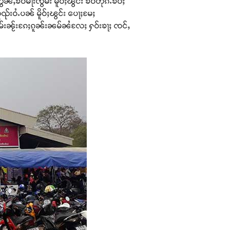
်ႇၶဝ်မႃးၸွမ်း မိူဝ်ႈၽွင်း ၶဝ်တိုၵ်ႉၶဝ်ႈ
်းဝႆႉပၼ် မိူဝ်ႈၽွင်း ပေႃႈမႄႈ
မ်းၼႂ်းၵႄႈၵူၼ်းၼမ်ၼႆလႄႈ ႁဝ်းၶႃႈ ၸင်ႇ