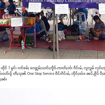
 ထိုင် 7 မူင်း ၵၢင်ၶမ်ႈ ၵေႃႁူမ်ႈသၢင်ႈၸိူဝ်ႉၸၢတ်ႈတႆး ၵဵင်းမႆႇ လူလွမ် လုၵ
တ်းဝႂ် တီႈသုၼ် One Stop Service ဝဵင်းၵဵင်းမႆႇ ၸိုင်ႈထႆး။ ၼင်ႇႁိုဝ် ပီ
ႃႈၼႆ။