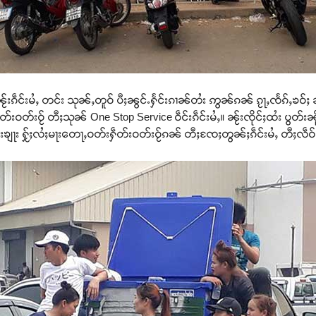
ၼႂ်းၵဵင်းမႆႇ တင်း သုၼ်ႇတူဝ် ပီႈၼွင်ႉႁႅင်းၵၢၼ်တႆး ဢွၼ်ၵၼ် ၵႂႃႇၸႅၵ်ႇၶဝ်ႈ 
ႁဵတ်းဝတ်းဝႂ် တီႈသုၼ် One Stop Service ဝဵင်းၵဵင်းမႆႇ။ ၼႂ်းၸိုင်ႈထႆး ပွ
ူးၶျႃး ႁႂ်ႈလႆႈမႃးတေႃႇဝတ်းႁဵတ်းဝတ်းဝႂ်ၵၼ် တီႈၸႄႈတွၼ်ႈၵဵင်းမႆႇ တီႈလဵဝ်