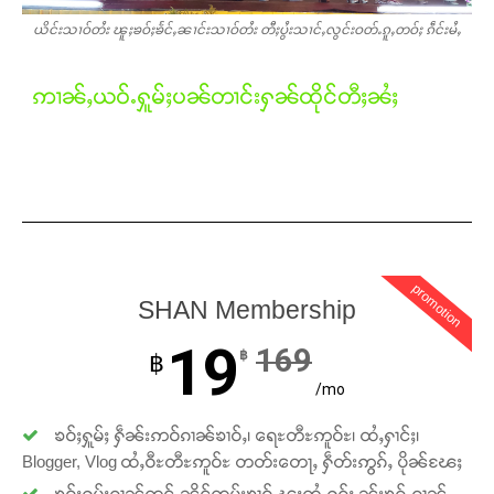
ယိင်းသၢဝ်တႆး ၽူႈၶဝ်ႈၶႅင်ႇၼၢင်းသၢဝ်တႆး တီႈပွႆးသၢင်ႇလွင်းဝတ်ႉၵူႇတဝ်ႈ ၵဵင်းမႆႇ
ဢၢၼ်ႇယဝ်ႉႁူမ်ႈပၼ်တၢင်းႁၼ်ထိုင်တီႈၼႆႈ
promotion
SHAN Membership
19
169
฿
฿
/mo
ၶဝ်ႈႁူမ်ႈ ႁဵၼ်းဢဝ်ၵၢၼ်ၶၢဝ်ႇ၊ ရေႊတီႊဢူဝ်ႊ၊ ထႆႇႁၢင်ႈ၊
Blogger, Vlog ထႆႇဝီႊတီႊဢူဝ်ႊ တတ်းတေႃႇ ႁဵတ်းဢွၵ်ႇ ပိုၼ်ၽႄႈ
ၶဝ်ႈႁူမ်ႈၵၢၼ်တူင်ႉၼိုင်ၸုမ်းၶၢဝ်ႇၽူႈတွႆႇႁွၵ်ႈ ၼႂ်းၶၵ်ႉၵၢၼ်