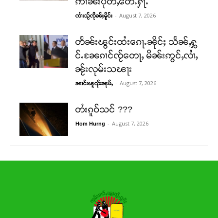
ဢၢၼ်းပိုတ်ႇတေႉႁႃႉ
-
August 7, 2026
ၸၢႆးသႂ်ၸိုၼ်ႈမိူင်း
တႅၼ်းၽွင်းထႆးၵေႃႉၼိုင်ႈ သႅၼ်ႇႁွ
င်ႉၼႄၵၢင်ၸႂ်တေႃႇ မိၼ်းဢွင်ႇလၢႆႇ
ၼႂ်းလုမ်းသၽႃး
-
August 7, 2026
ၼၢင်းၽူၺ်းၼုမ်ႇ
တႆးၵူဝ်သင် ???
-
August 7, 2026
Hom Hurng