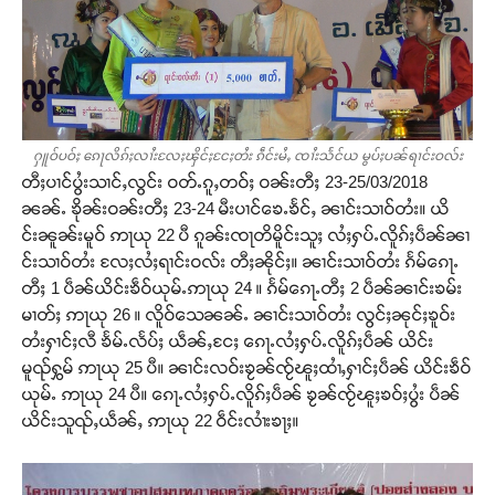
ႁူဝ်ပဝ်ႈ ၵေႃလိၵ်ႈလၢႆးလႄႈၾိင်ႈငႄႈတႆး ၵဵင်းမႆႇ ၸၢႆးသႅင်ယ မွပ်ႈပၼ်ရၢင်းဝလ်း
တီႈပၢင်ပွႆးသၢင်ႇလွင်း ဝတ်ႉၵူႇတဝ်ႈ ဝၼ်းတီႈ 23-25/03/2018
ၼၼ်ႉ ၶိုၼ်းဝၼ်းတီႈ 23-24 မီးပၢင်ၶေႉၶႅင်ႇ ၼၢင်းသၢဝ်တႆး။ ယိ
င်းၼူၼ်းမူဝ် ဢႃယု 22 ပီ ၵူၼ်းၸႃတိမိူင်းသူႈ လႆႈႁပ်ႉလိူၵ်ႈပဵၼ်ၼၢ
င်းသၢဝ်တႆး လႄႈလႆႈရၢင်းဝလ်း တီႈၼိုင်ႈ။ ၼၢင်းသၢဝ်တႆး ၵႅမ်ၵေႃႉ
တီႈ 1 ပဵၼ်ယိင်းၶဵဝ်ယုမ်ႉဢႃယု 24 ။ ၵႅမ်ၵေႃႉတီႈ 2 ပဵၼ်ၼၢင်းၶမ်း
မၢတ်ႈ ဢႃယု 26 ။ လိူဝ်သေၼၼ်ႉ ၼၢင်းသၢဝ်တႆး လွင်ႈၼုင်ႈၶူဝ်း
တႆးႁၢင်ႈလီ ၶႅမ်ႉလႅပ်ႈ ယဵၼ်ႇငႄႈ ၵေႃႉလႆႈႁပ်ႉလိူၵ်ႈပဵၼ် ယိင်း
မူၺ်ႁွမ် ဢႃယု 25 ပီ။ ၼၢင်းလဝ်းၶႂၼ်ၸႂ်ၽူႈထၢႆႇႁၢင်ႈပဵၼ် ယိင်းၶဵဝ်
ယုမ်ႉ ဢႃယု 24 ပီ။ ၵေႃႉလႆႈႁပ်ႉလိူၵ်ႈပဵၼ် ၶႂၼ်ၸႂ်ၽူႈၶဝ်ႈပွႆး ပဵၼ်
ယိင်းသူၺ်ႇယဵၼ်ႇ ဢႃယု 22 ဝဵင်းလၢႆးၶႃႈ။