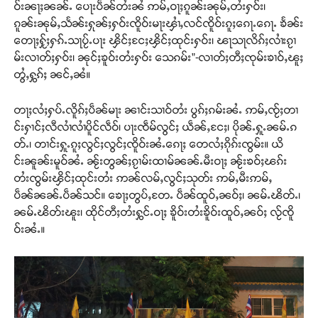
ဝ်းၼႃႈၼၼ်ႉ ပေႃးပဵၼ်တႆးၼႆ ဢမ်ႇဝႃႈၵူၼ်းၼုမ်ႇတႆးႁဝ်း၊
ၵူၼ်းၼုမ်ႇသႅၼ်းႁုၼ်ႈႁဝ်းၸိူဝ်းမႃးၾၢႆႇလင်ၸိူဝ်းၵူႈၵေႃႉၵေႃႉ ၶႅၼ်း
တေႃႈႁႂ်ႈႁၵ်ႉသႃပႂ်ႉပႃး ၾိင်ႈငႄႈၾိင်ႈထုင်းႁဝ်း၊ ၽႃသႃလိၵ်ႈလၢႆးၵႂၢ
မ်းလၢတ်ႈႁဝ်း၊ ၼုင်ႈၶူဝ်းတႆးႁဝ်း သေၵမ်း”-လၢတ်ႈတီႈၸုမ်းၶၢဝ်ႇၽူႈ
တွႆႇႁွၵ်ႈ ၼင်ႇၼႆ။
တႃႈလႆႈႁပ်ႉလိူၵ်ႈပဵၼ်မႃး ၼၢင်းသၢဝ်တႆး ပွၵ်ႈၵမ်းၼႆႉ ဢမ်ႇၸႂ်ႈတၢ
င်းႁၢင်ႈလီလၢႆလၢႆပိူင်လဵဝ်၊ ပႃးၸဵမ်လွင်ႈ ယဵၼ်ႇငႄႈ၊ ပိုၼ်ႉႁူႉၼမ်ႉၵ
တ်ႉ၊ တၢင်းႁူႉၵူႈလွင်ႈလွင်ႈၸိူဝ်းၼႆႉၵေႃႈ တေလႆႈၵိုၵ်းၸွမ်း။ ယိ
င်းၼူၼ်းမူဝ်ၼႆႉ ၼႂ်းတွၼ်ႈၵႂၢမ်းထၢမ်ၼၼ်ႉမီးဝႃႈ ၼႂ်းၶဝ်ႈၽၵ်း
တႆးၸွမ်းၾိင်ႈထုင်းတႆး ဢၼ်လမ်ႇလွင်ႈသုတ်း ဢမ်ႇမီးဢမ်ႇ
ပဵၼ်ၼၼ်ႉပဵၼ်သင်။ ၶေႃႈတွပ်ႇတႄႉ ပဵၼ်ထူဝ်ႇၼဝ်ႈ၊ ၼမ်ႉၽိတ်ႉ၊
ၼမ်ႉၽိတ်းၽူး၊ ထိုင်တီႈတႆးႁွင်ႉဝႃႈ ၶိူဝ်းတႆးၶိူဝ်းထူဝ်ႇၼဝ်ႈ လႂ်ၸိူ
ဝ်းၼႆႉ။