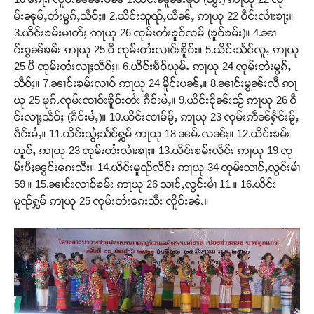
မ်းၼုမ်ႇတႆးမွၵ်ႇသဵဝ်ႈ။ 2.ယိင်းသူၺ်ႇယဵၼ်ႇ ဢႃယု 22 ဝဵင်းလၢႆးၶႃႈ။
3.ယိင်းၶမ်းမၢတ်ႈ ဢႃယု 26 ၸုမ်းတႆးၶူဝ်လမ် (ၶူဝ်ၶမ်း)။ 4.ၼၢ
င်းၵွၼ်ၶမ်း ဢႃယု 25 ပီ ၸုမ်းတႆးလၢင်းၶိူဝ်း။ 5.ယိင်းသႅင်လူႇ ဢႃယု
25 ပီ ၸုမ်းတႆးလႃႈသဵဝ်ႈ။ 6.ယိင်းၶဵဝ်ယုမ်ႉ ဢႃယု 24 ၸုမ်းတႆးမွၵ်ႇ
သဵဝ်ႈ။ 7.ၼၢင်းၶမ်းလၢဝ် ဢႃယု 24 မိူင်းပၼ်ႇ။ 8.ၼၢင်းမွၼ်းလီ ဢႃ
ယု 25 မုၵ်ႉၸုမ်းၸၢဝ်းၶိူဝ်းတႆး ၵဵင်းမႆႇ။ 9.ယိင်းငိုၼ်းသႂ် ဢႃယု 26 ဝဵ
င်းလႃႈသဵဝ်ႈ (ၵဵင်းမႆႇ)။ 10.ယိင်းၸၢမ်မႂ်ႇ ဢႃယု 23 ၸုမ်းဢဵၼ်ႁႅင်းမႂ်ႇ
ၵဵင်းမႆႇ။ 11.ယိင်းသွႆႈသႅင်ႁွမ် ဢႃယု 18 ၼမ်ႉလၼ်ႈ။ 12.ယိင်းၶမ်း
ယူင်ႇ ဢႃယု 23 ၸုမ်းတႆးလၢႆးၶႃႈ။ 13.ယိင်းၶမ်းလႅင်း ဢႃယု 19 ၸု
မ်းပီႈၼွင်းၵေးသီး။ 14.ယိင်းမူၺ်လႅင်း ဢႃယု 34 ၸုမ်းသၢင်ႇလွင်းမၢႆ
59 ။ 15.ၼၢင်းလၢဝ်ၶမ်း ဢႃယု 26 သၢင်ႇလွင်းမၢႆ 11 ။ 16.ယိင်း
မူၺ်ႁွမ် ဢႃယု 25 ၸုမ်းတႆးၵေးသီး ၸိူဝ်းၼႆႉ။