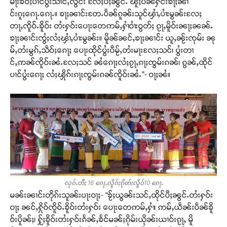
မႃးၶဝ်ႈပၢင်ပွႆးသၢင်ႇလွင်း လႄႈပီႈၼွင်ႉ ၽူႈပၼ်ႁႅင်းၶႃႈၼၢ
င်းၵူႈၵေႃႉၵေႃႉ။ ၶႃႈၼၢင်းတႄႉပဵၼ်ၵူၼ်းသူင်ၾၢႆႇပၢႆးမွၼ်းလႄႈ
တႃႇၸိူဝ်ႉၶိူဝ်း တႆးႁဝ်းပေႃးတေဢမ်ႇႁၢႆဝၢႆးဝွတ်ႈ ၵႂႃႇမိူဝ်းၼႃႈၼၼ်ႉ
ၶႃႈၼၢင်းၸွႆႈလႆႈၾၢႆႇပၢႆးမွၼ်း။ မိူၼ်ၼင်ႇၶႃႈၼၢင်း ယူႇၼႂ်းၸုမ်း ၼု
မ်ႇတႆးမွၵ်ႇသဵဝ်ႈၵေႃႈ ပေႃးထိုင်ပွႆးပီမႂ်ႇတႆးမႃးလႄႈသင်၊ ပွႆးတၢ
င်ႇဢၼ်ၸိူဝ်းၼႆႉလႄႈသင် ၼႆၵေႃႈလႆႈၵႂႃႇၵႃႈၸွမ်းၵၼ်၊ ၵွၼ်ႇထိုင်
ပၢင်ပွႆးၵေႃႈ လႆႈၾိုၵ်းၵႃႈၸွမ်းၵၼ်ၸိူဝ်းၼႆႉ”- ဝႃႈၼႆ။
လုၵ်ႉတီႈ 16 ၵေႃႉလိူၵ်ႈၵိုတ်းလိူဝ်10 ၵေႃႉ
မၼ်းၼၢင်းတိုၵ်းသူၼ်းပႃးဝႃႈ- “ၶႂ်ႈယွၼ်းသင်ႇထိုင်ပီႈၼွင်ႉတႆးႁဝ်း
ဝႃႈ ၼင်ႇႁိုဝ်ၸိူဝ်ႉၶိူဝ်းတႆးႁဝ်း ပေႃးတေဢမ်ႇႁၢႆ၊ ဢမ်ႇယဵၼ်းပဵၼ်ၶိူ
ဝ်းပိူၼ်ႈ၊ ႁႂ်ႈၶိူဝ်းတႆးႁဝ်းၵႅၼ်ႇၶႅင်မၼ်ႈၵိုမ်းယိုၼ်းယၢဝ်းၵႂႃႇ မိူ