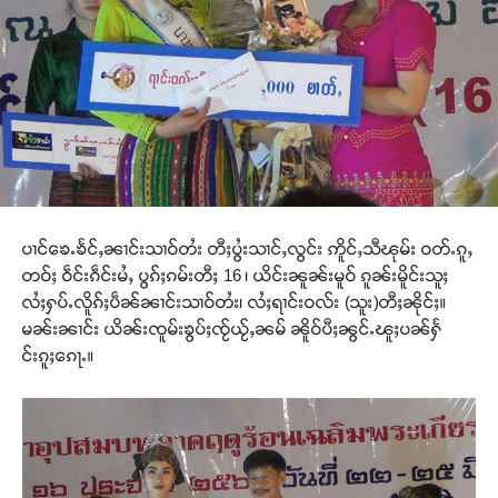
ပၢင်ၶေႉၶႅင်ႇၼၢင်းသၢဝ်တႆး တီႈပွႆးသၢင်ႇလွင်း ဢိူင်ႇသီၽုမ်း ဝတ်ႉၵူႇ
တဝ်ႈ ဝဵင်းၵဵင်းမႆႇ ပွၵ်ႈၵမ်းတီႈ 16 ၊ ယိင်းၼူၼ်းမူဝ် ၵူၼ်းမိူင်းသူႈ
လႆႈႁပ်ႉလိူၵ်ႈပဵၼ်ၼၢင်းသၢဝ်တႆး၊ လႆႈရၢင်းဝလ်း (သူး)တီႈၼိုင်ႈ။
မၼ်းၼၢင်း ယိၼ်းၸူမ်းၶွပ်ႈၸႂ်ယႂ်ႇၼမ် ၼိူဝ်ပီႈၼွင်ႉၽူႈပၼ်ႁႅ
င်းၵူႈၵေႃႉ။