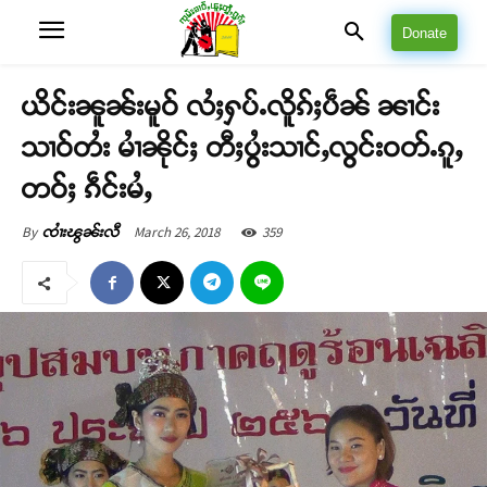
Donate
ယိင်းၼူၼ်းမူဝ် လႆႈႁပ်ႉလိူၵ်ႈပဵၼ် ၼၢင်း
သၢဝ်တႆး မၢႆၼိုင်ႈ တီႈပွႆးသၢင်ႇလွင်းဝတ်ႉၵူႇ
တဝ်ႈ ၵဵင်းမႆႇ
March 26, 2018
359
By
ၸၢႆးၽွၼ်းလီ