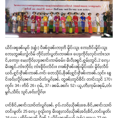
Support SHAN
တႃႇႁႂ်ႈသဵင်ၵၢင်ၸႂ်ၵူၼ်းမိူင်း ၵူႈတီႈၵူႈလႅၼ်ပေႃးတေၸွ
တ်ႇ တူဝ်ႈလုမ်ႈၾႃႉၼၼ်ႉ ၶဝ်ႈႁူမ်ႈၵမ်ႉထႅမ် ၸုမ်းၶၢ
ယိင်းၼူၼ်းမူဝ် (ၽွႆး) ပဵၼ်ၵူၼ်းၸႃတိ မိူင်းသူႈ ၸႄႈဝဵင်းမိူင်းသူႈ
ဝ်ႇၽူႈတွႆႇႁွၵ်ႈ လႆႈယူႇၶႃႈဢေႃႈ။
ၸႄႈတွၼ်ႈလွႆလႅမ် ၸိုင်ႈတႆးပွတ်းၸၢၼ်း။ ပေႃႈၸိုဝ်ႈလုင်းၸၢႆးသၢ
င်ႇဢေႃး၊ မႄႈၸိုဝ်ႈပႃႈၼၢင်းၸၢမ်ၶမ်း၊ မီးပီႈၼွင်ႉႁူမ်ႈတွင်ႉ2 ၵေႃႉ၊
မီးၼွင်ႉၸၢႆးၸိုဝ်ႈ ၸၢႆးၶိူဝ်းလႅင်း။ ၵၢၼ်ႁဵၼ်းၼႂ်းမိူင်းထႆး မိူဝ်ႈလဵဝ်
Donate Now
ယဝ်ႉႁူင်းႁဵၼ်းၸၼ်ႉၵၢင်၊ တေသိုပ်ႇၶိုၼ်ႈႁူင်းႁဵၼ်းၸၼ်ႉသုင်။ ၽွ
င်းၶဝ်ႈလိူၵ်ႈၼၢင်းသၢဝ်တႆးပွၵ်ႈၼႆႉ တွၼ်ႈတူဝ်ၶိင်း တၢင်းသုင် 170 ၊
ဢူၵ်း 34 ၊ ဢႅဝ် 26 ၊ ၵုမ်ႇ 37 ၊ ၼမ်ႉၼၵ်း 52 ၊ ယူႇတီႈၸုမ်းၼုမ်ႇတႆး
မွၵ်ႇသဵဝ်ႈ သူင်ႇၶဝ်ႈလိူၵ်ႈ။
ပၢင်ၶႅင်ႇၼၢင်းသၢဝ်တႆးပွၵ်ႈၼႆႉ ႁပ်ႉလဝ်ႈယိုၼ်ႈၶေႉၶႅင်ႇၼၢင်းသၢဝ်
တင်းမူတ်း 25 ၵေႃႉ၊ ၵူၺ်းၵႃႈ မီးၽူႈလဝ်ႈယိုၼ်ႈၶဝ်ႈၶႅင်ႇတင်းမူတ်း
16 ၵေႃႉ၊ ၸိူဝ်းၼၼ်ႉပဵၼ် 1.ယိင်းၼူၼ်းမူဝ် (ၽွႆး) ဢႃယု 22 ၸု