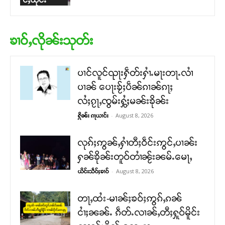
ၶၢဝ်ႇလိုၼ်းသုတ်း
ပၢင်လူင်ၺႃးႁဵတ်းႁၢႆႉမႃးတႃႉလၢႆ
ပၢၼ် ​​ပေႃးၶႂ်ႈပဵၼ်ၵၢၼ်ၵႃႈ
လႆႈၵႂႃႇၸွမ်းႁွႆႈမၼ်းၶိုၼ်း
-
August 8, 2026
ႁိုၼ်း ၵႃယၢင်း
လုၵ်ႈဢွၼ်ႇႁၢႆတီႈဝဵင်းဢွင်ႇပၢၼ်း
ႁၼ်ၶိုၼ်းတူဝ်တၢႆၼႂ်းၼမ်ႉမေႃႇ
-
August 8, 2026
ယိင်းသဵဝ်ႈၶၢဝ်
တႃႇထႆး-မၢၼ်ႈၶဝ်ႈဢွၵ်ႇၵၼ်
ငၢႆႈၼၼ်ႉ ၵဵတ်ႉလၢၼ်ႇတီႈႁူဝ်မိူင်း