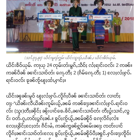
(သၢႆႉၵႂႃႇၶႂႃ) ယိင်းမူၺ်ႁွမ်၊ ယိင်းသူၺ်ႇယဵၼ်ႇ၊ ယိင်းၶဵဝ်ယုမ်ႉ
ယိင်းၶဵဝ်ယုမ်ႉ ဢႃယု 24 ၸုမ်းတႆးမွၵ်ႇသဵဝ်ႈ လႆႈရၢင်းဝလ်း 2 ဢၼ်။
ဢၼ်ပဵၼ် ၼၢင်းသၢဝ်တႆး ၵေႃႉတီႈ 2 (ၵႅမ်ၵေႃႉတီႈ 1) လႄႈလႆႈႁပ်ႉ
ရၢင်းဝလ်း ၶႂၼ်ၸႂ်ၽူႈထၢႆႇႁၢင်ႈ။
ယိင်းၼူၼ်းမူဝ် ၽူႈလႆႈႁပ်ႉလိူၵ်ႈပဵၼ် ၼၢင်းသၢဝ်တႆး လၢတ်ႈ
ဝႃႈ-“ယိၼ်းလီယိၼ်းၸူမ်းယႂ်ႇၼမ် ဢၼ်ၶႃႈၼၢင်းလႆႈႁပ်ႉရၢင်းဝ
လ်း (သူး)တီႈၼိုင်ႈ ၼႂ်းပၢင်ၶေႉၶႅင်ႇၼၢင်းသၢဝ်တႆး တီႈပွႆးသၢင်ႇလွ
င်း ဝတ်ႉၵူႇတဝ်ႈပွၵ်ႈၼႆႉ။ ၶွပ်ႈၸႂ်ယႂ်ႇၼမ်ၼိူဝ် ၵေႃလိၵ်ႈလၢႆး
လႄႈၾိင်ႈငႄႈတႆး ၵဵင်းမႆႇ ဢၼ်ဢွၼ်ႁူဝ်ၼမ်းၼႃႈ ၸတ်းပၢင်
လိူၵ်ႈၼၢင်းသၢဝ်တႆးလႄႈ ၶွပ်ႈၸႂ်ယႂ်ႇၼမ်ၼိူဝ်ပီႈၼွင်ႉႁဝ်းၶႃႈၸိူဝ်း