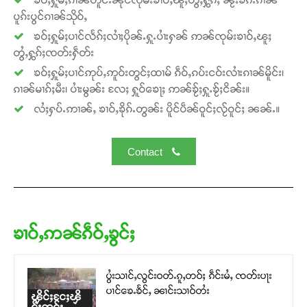
ပူၵ်းပွင်ၵၢၼ်သိုဝ်ႇ
ၶဝ်ႈႁူမ်ႈပၢင်လႅၵ်ႈလၢႆႈပိုၼ်ႉႁူႉပၢႆးႁၼ် ဢၼ်ၸုမ်းၶၢဝ်ႇၽူႈ
တွႆႇႁွၵ်ႈၸတ်းႁဵတ်း
ၶဝ်ႈႁူမ်ႈပၢင်ဢုပ်ႇဢူဝ်းတွင်ႈထၢမ် ၵဵဝ်ႇၵပ်းငဝ်းလၢႆးၵၢၼ်မိူင်း၊
ၵၢၼ်မၢၵ်ႈမီး၊ ပၢႆးမွၼ်း လႄႈ ႁူဝ်ၶေႃႈ ဢၼ်ၶႂ်ႈႁူႉၶႂ်ႈငိၼ်း။
လႆႈႁပ်ႉဢၢၼ်ႇ ၶၢဝ်ႇၶိုၵ်ႉတွၼ်း ပိူင်ပဵၼ်ဝူင်ႈလႂ်ဝူင်ႈ ၼၼ်ႉ။
Contact
ၶၢဝ်ႇဢၼ်ၵဵဝ်ႇၶွင်ႈ
ပွႆးသၢင်ႇလွင်းဝတ်ႉၵူႇတဝ်ႈ ၵဵင်းမႆႇ ၸတ်းပႃး
ပၢင်ၶေႉၶႅင်ႇ ၼၢင်းသၢဝ်တႆး
ၾိင်ႈငႄႈၾိ
င်ႈထုင်း