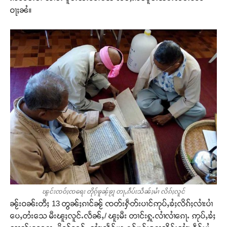
ဝႃႈၼႆ။
ၽွင်းၸဝ်ႈၸရေး တိုၵ့်ၶူၼ့်ၶႂႃ့ တႃႇၵဵပ်းသဵၼ်ႈမႆၢ လိၵ်ႈလူင်
ၼႂ်းဝၼ်းတီႈ 13 တွၼ်ႈၵၢင်ၼႂ် ၸတ်းႁဵတ်းပၢင်ဢုပ်ႇၶႆႈလိၵ်ႈလၢႆးပၢႆ
ပေႇတႆးသေ မီးၽူႈလူင်ႉလႅၼ်ႇ/ ၽူႈမီး တၢင်းႁူႉလၢႆလၢႆၵေႃႉ ဢုပ်ႇၶႆႈ
Support SHAN