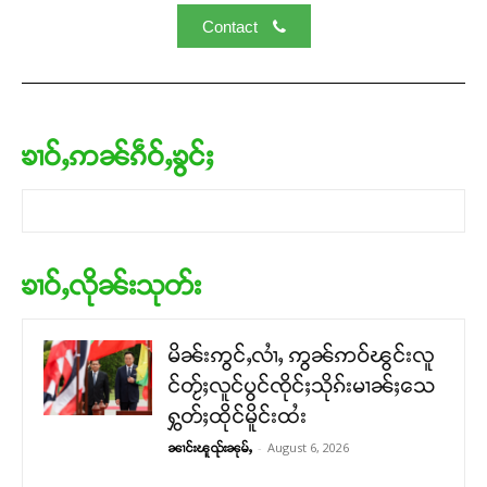
Contact
ၶၢဝ်ႇဢၼ်ၵဵဝ်ႇၶွင်ႈ
ၶၢဝ်ႇလိုၼ်းသုတ်း
မိၼ်းဢွင်ႇလၢႆႇ ဢွၼ်ဢဝ်ၽွင်းလူ
င်တႂ်ႈလူင်ပွင်ၸိုင်ႈသိုၵ်းမၢၼ်ႈသေ
ႁွတ်ႈထိုင်မိူင်းထႆး
-
August 6, 2026
ၼၢင်းၽူၺ်းၼုမ်ႇ