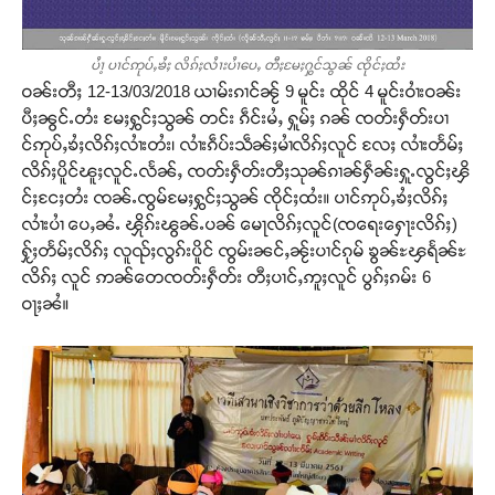
ပႆၢ့ ပၢင်ဢုပ်ႇၶႆႈ လိၵ်ႈလႆၢးပႆၢပေႇ တီႈမႄႈႁွင်သွၼ် ၸိုင်ႈထႆး
ဝၼ်းတီႈ 12-13/03/2018 ယၢမ်းၵၢင်ၼႂ် 9 မူင်း ထိုင် 4 မူင်းဝၢႆးဝၼ်း
ပီႈၼွင်ႉတႆး မႄႈႁွင်ႈသွၼ် တင်း ၵဵင်းမႆႇ ႁူမ်ႈ ၵၼ် ၸတ်းႁဵတ်းပၢ
င်ဢုပ်ႇၶႆႈလိၵ်ႈလၢႆးတႆး၊ လၢႆးၵဵပ်းသဵၼ်ႈမၢႆလိၵ်ႈလူင် လႄႈ လၢႆးတႅမ်ႈ
လိၵ်ႈပိူင်ၽူႈလူင်ႉလႅၼ်ႇ ၸတ်းႁဵတ်းတီႈသုၼ်ၵၢၼ်ႁဵၼ်းႁူႉလွင်ႈၾိ
င်ႈငႄႈတႆး ၸၼ်ႉၸွမ်မႄႈႁွင်ႈသွၼ် ၸိုင်ႈထႆး။ ပၢင်ဢုပ်ႇၶႆႈလိၵ်ႈ
လၢႆးပၢႆ ပေႇၼႆႉ ၾိုၵ်းၽွၼ်ႉပၼ် မေႃလိၵ်ႈလူင်(ၸရေးႁေႃးလိၵ်ႈ)
ႁႂ်ႈတႅမ်ႈလိၵ်ႈ လူၺ်ႈလွၵ်းပိူင် ၸွမ်းၼင်ႇၼႂ်းပၢင်ၵုမ် ၶွၼ်ႊၾရႅၼ်ႊ
လိၵ်ႈ လူင် ဢၼ်တေၸတ်းႁဵတ်း တီႈပၢင်ႇဢူႈလူင် ပွၵ်ႈၵမ်း 6
ဝႃႈၼႆ။