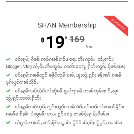
promotion
SHAN Membership
19
169
฿
฿
/mo
ၶဝ်ႈႁူမ်ႈ ႁဵၼ်းဢဝ်ၵၢၼ်ၶၢဝ်ႇ၊ ရေႊတီႊဢူဝ်ႊ၊ ထႆႇႁၢင်ႈ၊
Blogger, Vlog ထႆႇဝီႊတီႊဢူဝ်ႊ တတ်းတေႃႇ ႁဵတ်းဢွၵ်ႇ ပိုၼ်ၽႄႈ
ၶဝ်ႈႁူမ်ႈၵၢၼ်တူင်ႉၼိုင်ၸုမ်းၶၢဝ်ႇၽူႈတွႆႇႁွၵ်ႈ ၼႂ်းၶၵ်ႉၵၢၼ်
ပူၵ်းပွင်ၵၢၼ်သိုဝ်ႇ
ၶဝ်ႈႁူမ်ႈပၢင်လႅၵ်ႈလၢႆႈပိုၼ်ႉႁူႉပၢႆးႁၼ် ဢၼ်ၸုမ်းၶၢဝ်ႇၽူႈ
တွႆႇႁွၵ်ႈၸတ်းႁဵတ်း
ၶဝ်ႈႁူမ်ႈပၢင်ဢုပ်ႇဢူဝ်းတွင်ႈထၢမ် ၵဵဝ်ႇၵပ်းငဝ်းလၢႆးၵၢၼ်မိူင်း၊
ၵၢၼ်မၢၵ်ႈမီး၊ ပၢႆးမွၼ်း လႄႈ ႁူဝ်ၶေႃႈ ဢၼ်ၶႂ်ႈႁူႉၶႂ်ႈငိၼ်း။
လႆႈႁပ်ႉဢၢၼ်ႇ ၶၢဝ်ႇၶိုၵ်ႉတွၼ်း ပိူင်ပဵၼ်ဝူင်ႈလႂ်ဝူင်ႈ ၼၼ်ႉ။