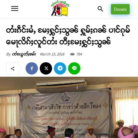
Donate
တႆးၵဵင်းမႆႇ မႄႈႁွင်ႈသွၼ် ႁူမ်ႈၵၼ် ပၢင်ၵုမ်
မေႃလိၵ်ႈလူင်တႆး တီႈမႄႈႁွင်ႈသွၼ်
March 13, 2018
784
By
ၸၢႆးယွတ်ႈၶမ်း