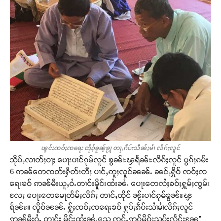
ၽွင်းၸဝ်ႈၸရေး တိုၵ့်ၶူၼ့်ၶႂႃ့ တႃႇၵဵပ်းသဵၼ်ႈမႆၢ လိၵ်ႈလူင်
သိုပ်ႇလၢတ်ႈဝႃႈ ပေႃးပၢင်ၵုမ်လူင် ၶွၼ်ႊၾရႅၼ်ႊလိၵ်ႈလူင် ပွၵ်ႈၵမ်း
6 ဢၼ်တေၸတ်းႁဵတ်းတီႈ ပၢင်ႇဢူႈလူင်ၼၼ်ႉ ၼင်ႇႁိုဝ် ၸဝ်ႈၸ
ရေးၶဝ် ဢၼ်မီးယူႇဝႆႉတၢင်းမိူင်းထႆးၼႆႉ ပေႃးတေလႆႈၶဝ်ႈႁူမ်ႈၸွမ်း
လႄႈ ပေႃးတေမေႃတႅမ်ႈလိၵ်ႈ တၢင်ႇထိုင် ၼႂ်းပၢင်ၵုမ်ၶွၼ်ႊၾ
ရႅၼ်ႊ။ လိူဝ်ၼၼ်ႉ ႁႂ်ႈၸဝ်ႈၸရေးၶဝ် ႁုပ်ႈၵဵပ်းသၢႆမၢႆလိၵ်ႈလူင်
ဢၼ်မီးဝႆႉ တၢင်း မိူင်းထႆးၼႆႉသေ ၸင်ႇဢဝ်မိူဝ်းသပ်းလႅင်းၼႄ”