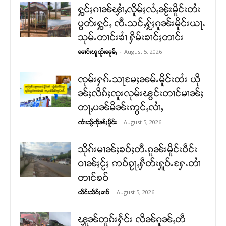
ႁွင်ႈၵၢၼ်ၾၢႆႇလိူမ်ႈလႆႇၼႂ်းမိူင်းတႆး
ပွတ်းႁွင်ႇ ၸီႉသင်ႇႁႂ်ႈၵူၼ်းမိူင်းယႃႉ
သုမ်ႉတၢင်းၶၢႆ ႁိမ်းၶၢင်ႈတၢင်း
-
August 5, 2026
ၼၢင်းၽူၺ်းၼုမ်ႇ
ၸုမ်းႁၵ်ႉသႃမႄႈၼမ်ႉမိူင်းထႆး ယို
ၼ်ႈလိၵ်ႈၸူးလုမ်းၽွင်းတၢင်မၢၼ်ႈ
တႃႇပၼ်မိၼ်းဢွင်ႇလၢႆႇ
-
August 5, 2026
ၸၢႆးသႂ်ၸိုၼ်ႈမိူင်း
သိုၵ်းမၢၼ်ႈၶဝ်ႈတီႉၵူၼ်းမိူင်းဝဵင်း
ဝၢၼ်ႈငႂ်ႈ ဢဝ်ၵႂႃႇႁဵတ်းႁူဝ်ႉႁႄႉတၢႆ
တၢင်ၶဝ်
-
August 5, 2026
ယိင်းသဵဝ်ႈၶၢဝ်
ၾူၼ်တူၵ်းႁႅင်း လိၼ်ၵူၼ်ႇတဵ