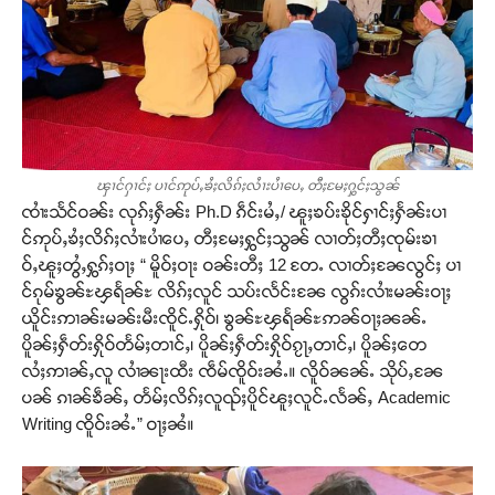
ၾၢင်ႁၢင်ႈ ပၢင်ဢုပ်ႇၶႆႈလိၵ်ႈလႆၢးပႆၢပေႇ တီႈမႄႈႁွင်ႈသွၼ်
ၸၢႆးသႅင်ဝၼ်း လုၵ်ႈႁဵၼ်း Ph.D ၵဵင်းမႆႇ/ ၽူႈၶပ်းၶိုင်ႁၢင်ႈႁႅၼ်းပၢ
င်ဢုပ်ႇၶႆႈလိၵ်ႈလၢႆးပၢႆပေႇ တီႈမႄႈႁွင်ႈသွၼ် လၢတ်ႈတီႈၸုမ်းၶၢ
ဝ်ႇၽူႈတွႆႇႁွၵ်ႈဝႃႈ “ မိူဝ်ႈဝႃး ဝၼ်းတီႈ 12 တႄႉ လၢတ်ႈၼႄလွင်ႈ ပၢ
င်ၵုမ်ၶွၼ်ႊၾရႅၼ်ႊ လိၵ်ႈလူင် သပ်းလႅင်းၼႄ လွၵ်းလၢႆးမၼ်းဝႃႈ
ယိူင်းဢၢၼ်းမၼ်းမီးၸိူင်ႉႁိုဝ်၊ ၶွၼ်ႊၾရႅၼ်ႊဢၼ်ဝႃႈၼၼ်ႉ
ပိူၼ်ႈႁဵတ်းႁိုဝ်တႅမ်ႈတၢင်ႇ၊ ပိူၼ်ႈႁဵတ်းႁိုဝ်ၵႂႃႇတၢင်ႇ၊ ပိူၼ်ႈတေ
လႆႈဢၢၼ်ႇလူ လၢႆၼႃးထီး ၸဵမ်ၸိူဝ်းၼႆႉ။ လိူဝ်ၼၼ်ႉ သိုပ်ႇၼႄ
ပၼ် ၵၢၼ်ၶဵၼ်ႇ တႅမ်ႈလိၵ်ႈလူၺ်ႈပိူင်ၽူႈလူင်ႉလႅၼ်ႇ Academic
Writing ၸိူဝ်းၼႆႉ” ဝႃႈၼႆ။