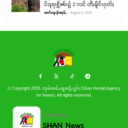
င်ၺႃးႁိူၼ်းၵွႆ 2 လင် တီႈမိူင်းၵုတ်ႈ
-
August 5, 2026
ၼၢင်းၽူၺ်းၼုမ်ႇ
© Copyright 2026. ၸုမ်းၶၢဝ်ႇၽူႈတွႆႇႁွၵ်ႈ (Shan Herald Agency
for News). All rights reserved.