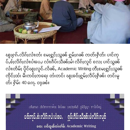
ၽူႈႁၵ်ႉလိၵ်ႈလၢႆးတႆး မႄႈႁွင်ႈသွၼ် ႁူမ်ႈၵၼ် ၸတ်းႁဵတ်း ပၢင်ဢု
ပ်ႇၶႆႈလိၵ်ႈလၢႆးပၢႆပေႇ၊ လၢႆးၵဵပ်းသဵၼ်ႈမၢႆ လိၵ်ႈလူင် လႄႈ ပၢင်သွၼ်
လၢႆးတႅမ်ႈ ပိူင်ၽူႈလူင်ႉလႅၼ်ႇ Academic Writing တီႈမႄႈႁွင်ႈသွၼ်
ၸိုင်ႈထႆး မီးၸဝ်ႈၸရေး တႆးတင်း ၽူႈၶဝ်ႈႁူမ်ႈလဵပ်ႈႁဵၼ်း တင်းမူ
တ်း ႁိမ်း 40 ၵေႃႉ ဝႃႈၼႆ။