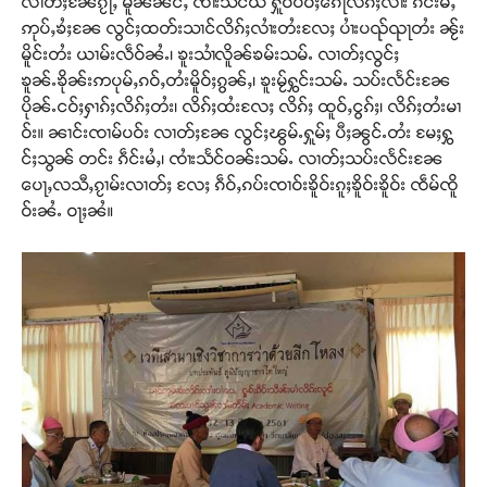
လၢတ်ႈၼႄၵႂႃႇ မိူၼ်ၼင်ႇ ၸၢႆးသႅင်ယ ႁူဝ်ပဝ်ႈၵေႃလိၵ်ႈလၢႆး ၵဵင်းမႆႇ
ဢုပ်ႇၶႆႈၼႄ လွင်ႈထတ်းသၢင်လိၵ်ႈလၢႆးတႆးလႄႈ ပၢႆးပၺ်ၺႃတႆး ၼႂ်း
တႃႇႁႂ်ႈသဵင်ၵၢင်ၸႂ်ၵူၼ်းမိူင်း ၵူႈတီႈၵူႈလႅၼ်ပေႃးတေၸွ
မိူင်းတႆး ယၢမ်းလဵဝ်ၼႆႉ၊ ၶူးသၢႆလိူၼ်ၶမ်းသမ်ႉ လၢတ်ႈလွင်ႈ
တ်ႇ တူဝ်ႈလုမ်ႈၾႃႉၼၼ်ႉ ၶဝ်ႈႁူမ်ႈၵမ်ႉထႅမ် ၸုမ်းၶၢ
ၶူၼ်ႉၶိုၼ်းဢပုမ်ႇၵဝ်ႇတႆးမိူဝ်ႈၵွၼ်ႇ၊ ၶူးမႂ်ႁွင်းသမ်ႉ သပ်းလႅင်းၼႄ
ဝ်ႇၽူႈတွႆႇႁွၵ်ႈ လႆႈယူႇၶႃႈဢေႃႈ။
ပိုၼ်ႉငဝ်ႈႁၢၵ်ႈလိၵ်ႈတႆး၊ လိၵ်ႈထႆးလႄႈ လိၵ်ႈ ထူဝ်ႇငွၵ်ႈ၊ လိၵ်ႈတႆးမၢ
ဝ်း။ ၼၢင်းၸၢမ်ပဝ်း လၢတ်ႈၼႄ လွင်ႈၽွမ်ႉႁူမ်ႈ ပီႈၼွင်ႉတႆး မႄႈႁွ
င်ႈသွၼ် တင်း ၵဵင်းမႆႇ၊ ၸၢႆးသႅင်ဝၼ်းသမ်ႉ လၢတ်ႈသပ်းလႅင်းၼႄ
Donate Now
ပေႃႇလသီႇၵႂၢမ်းလၢတ်ႈ လႄႈ ၵဵဝ်ႇၵပ်းၸၢဝ်းၶိူဝ်းၵူႈၶိူဝ်းၶိူဝ်း ၸဵမ်ၸိူ
ဝ်းၼႆႉ ဝႃႈၼႆ။