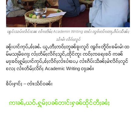
ၽွင်းသပ်းလႅင်းၼႄ လႆၢးတႅမ်ႈ Academin Writing တင်း လွၵ်းလႆၢးတႃႇၵဵပ်းသဵၼ်ႈ
သႆၢမႆၢ လိၵ်ႈလူင်
ၼႂ်းပၢင်ဢုပ်ႇၶႆႈၼႆႉ ယူႇတီႈၸဝ်ႈတူၼ်ၶူးလူင် ၻွၵ်ႊတိူဝ်ႊၶမ်းမၢႆ ထ
မ်မသႃမိၵေႃႈ လႆႈတႅမ်ႈလိၵ်ႈသူင်ႇထိုင်ၸူး ၸဝ်ႈၸရေးၶဝ် ဢၼ်
မႃးၶဝ်ႈႁူမ်ႈပၢင်ဢုပ်ႇၶႆႈလိၵ်ႈလၢႆးပၢႆပေႇ၊ လၢႆးၵဵပ်းသဵၼ်ႈမၢႆလိၵ်ႈလူင်
လႄႈ လၢႆးတႅမ်ႈလိၵ်ႈ Academic Writing ဝႃႈၼႆ။
ၶႅပ်းႁၢင်ႈ – ၸၢႆးသႅင်ဝၼ်း
ဢၢၼ်ႇယဝ်ႉႁူမ်ႈပၼ်တၢင်းႁၼ်ထိုင်တီႈၼႆႈ