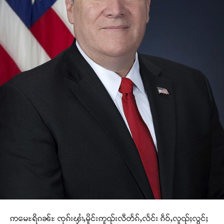
ဢမေႊရိၵၼ်ႊ ၸုၵ်းၾၢႆႇမိူင်းဢူၺ်းလီတႅၵ်ႇလႅင်း ၵဵဝ်ႇလူၺ်ႈလွင်ႈ