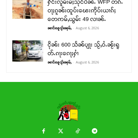
ႁႅင်းလူမ်းမႆႈသုင်ပီၼႆႉ WFP တၵ်ႉ
ဝႃႈၵူၼ်းထူပ်းၽေးဢိုပ်းယၢၵ်ႈ
တေဢမ်ႇယွမ်း 49 လၢၼ်ႉ
-
August 6, 2026
ၼၢင်းၽူၺ်းၼုမ်ႇ
ငိုၼ်း 600 သႅၼ်ပျႃး သႂ်ႇဝႆႉၼႂ်းရူ
တ်ႉၵႃးၵေႃႈႁၢႆ
-
August 6, 2026
ၼၢင်းၽူၺ်းၼုမ်ႇ