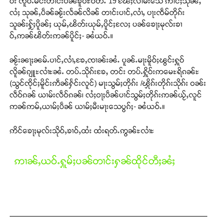
ဝ်း ၸိူဝ်ႉမႅင်းတၢင်းပဵၼ်ၶူဝ်ႊဝိတ်ႉ 19 ၽႄႈလၢမ်းသေ ဢၢင်ႈသုၼ်ႇ
လႆႈ သုၼ်ႇပဵၼ်ၼႂ်းလႅၼ်လိၼ် တၢင်းပၢင်ႇလၢႆႇ ပႃးၸဵမ်တိုၵ်း
သူၼ်းႁႂ်ႈပိူၼ်ႈ ယုမ်ႇၽိတ်းယုမ်ႇပိူင်ႈလႄႈ ပၼ်ၶေႃႈမုလ်းၶၢ
ဝ်ႇဢၼ်ၽိတ်းဢၼ်ပိူင်ႈ- ၼႆယဝ်ႉ။
Support SHAN
တႃႇႁႂ်ႈသဵင်ၵၢင်ၸႂ်ၵူၼ်းမိူင်း ၵူႈတီႈၵူႈလႅၼ်ပေႃးတေၸွ
ၼႂ်းၼႃႈၼမ်ႉပၢင်ႇလၢႆႇၶႄႇၸၢၼ်းၼႆႉ ပူၼ်ႉမႃးမိူဝ်ႈၽွင်းႁူဝ်
တ်ႇ တူဝ်ႈလုမ်ႈၾႃႉၼၼ်ႉ ၶဝ်ႈႁူမ်ႈၵမ်ႉထႅမ် ၸုမ်းၶၢ
လိူၼ်ၵျူႊလၢႆႊၼႆႉ တပ်ႉသိုၵ်းၶႄႇ တင်း တပ်ႉႁိူဝ်းဢမေႊရိၵၼ်ႊ
ဝ်ႇၽူႈတွႆႇႁွၵ်ႈ လႆႈယူႇၶႃႈဢေႃႈ။
(သွင်ၸိုင်ႈမိူင်းဢဵၼ်ႁႅင်းလူင်) မႃးသွမ်ႈတိုၵ်း /ၾိုၵ်းတိုၵ်းသိုၵ်း ဝၼ်း
လဵဝ်ၵၼ် ယၢမ်းလဵဝ်ၵၼ်၊ လႆႈဝႃႈပဵၼ်ပၢင်သွမ်ႈတိုၵ်းဢၼ်ယႂ်ႇလူင်
ဢၼ်ဢမ်ႇယၢမ်ႈပဵၼ် ယၢမ်ႈမီးမႃးသေပွၵ်ႈ- ၼႆယဝ်ႉ။
Donate Now
ဢိင်ၶေႃႈမုလ်းသိုဝ်ႇၶၢဝ်ႇထႆး ထႆးရတ်ႉဢွၼ်ႊလၢႆႊ
ဢၢၼ်ႇယဝ်ႉႁူမ်ႈပၼ်တၢင်းႁၼ်ထိုင်တီႈၼႆႈ