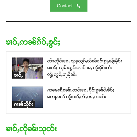
Contact
ၶၢဝ်ႇဢၼ်ၵဵဝ်ႇၶွင်ႈ
ၸၢႆးၸိူင်းၶႄႇ ၺႃးလွၵ်ႇလႅၼ်ၶဝ်ႈၵႂႃႇၼႂ်းမိူင်း
မၢၼ်ႈ လုမ်းၽွင်းတၢင်ၶႄႇ ၼႂ်းမိူင်းထႆး
ၸွႆႈဢွၵ်ႇမႃးၶိုၼ်း
ၶၢဝ်ႇ
ဢမေႊရိၵၼ်ႊတင်းၶႄႇ ပိုဝ်းၶူၼ်ငီႇၶဵဝ်ႈ
တေႃႇၵၼ် ၼႂ်းပၢင်ႇလၢႆႇၶႄႇၸၢၼ်း
ၵၢၼ်သိုၵ်း
ၶၢဝ်ႇလိုၼ်းသုတ်း