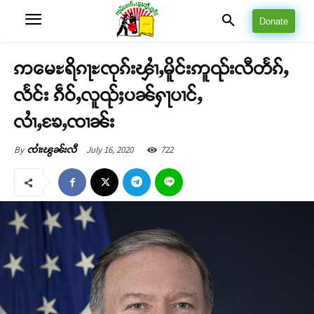
Donate
ဢမေႊရိၵႃႊၸုၵ်းၾၢႆႇမိူင်းဢူၺ်းလီတႅၵ်ႇ
လႅင်း ၵဵဝ်ႇလူၺ်ႈပၼ်ႁႃပၢင်ႇ
လၢႆႇၶႄႇၸၢၼ်း
July 16, 2020
722
By
ၸၢႆးၽွၼ်းလီ