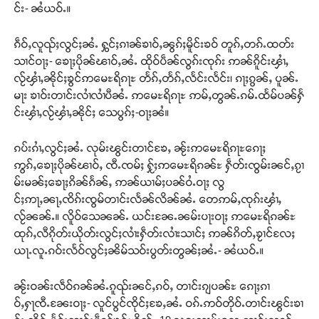
င်း- ၼႆယဝ်ႉ။
ၵဵဝ်ႇလူၺ်ႈလွင်ႈၼႆႉ ႁွင်ႈၵၢၼ်ၶၢဝ်ႇၼွၵ်ႈမိူင်းၶဝ် တူၵ်ႇတၵ်ႉထတ်း
သၢင်ဝႃႈ- ၶေႃႈပိုၼ်ၽၢဝ်ႇၼႆႉ ထိုဝ်ပဵၼ်လွၵ်းၸုၵ်း ဢၼ်ၵိူင်းၾၢႆႇ
လႂ်ၾၢႆႇၼိုင်ႈၶွင်ဢမေႊရိၵႃႊ တႅၵ်ႇတႅၵ်ႇလႅင်းလႅင်း၊ ၵႃႈၵွၼ်ႇ ပူၼ်ႉ
မႃး ၶၢဝ်းတၢင်းလၢႆလၢႆပီၼႆႉ ဢမေႊရိၵႃႊ ဢမ်ႇတွၼ်ႉၵမ်ႉထႅမ်ပၼ်ႁႅ
င်းၾၢႆႇလႂ်ၾၢႆႇၼိုင်ႈ သေပွၵ်ႈ-ဝႃႈၼႆ။
ၵပ်းၵၢႆႇလွင်ႈၼႆႉ လုမ်းၽွင်းတၢင်ၶႄႇ ၼႂ်းဢမေႊရိၵႃႊၵေႃႈ
ဢွၵ်ႇၶေႃႈပိုၼ်ၽၢဝ်ႇ ၸီႉၸမ်ႈ ႁႂ်ႈဢမေႊရိၵၼ်ႊ ႁဵတ်းၸွမ်းၼင်ႇၵႂၢ
မ်းမၼ်ႈၶေႃႈၵိၼ်ၵႅၼ်ႇ ဢၼ်ယၢမ်ႈပၼ်ဝႆႉဝႃႈ လွ
င်ႈဢႃႇၼႃႇၸိၵ်းၸွမ်တၢင်းလႅၼ်လိၼ်ၼႆႉ တေဢမ်ႇၸုၵ်းၾၢႆႇ
လႂ်ၼၼ်ႉ။ လိူဝ်သေၼၼ်ႉ ယင်းၼႄႉၼမ်းပႃးဝႃႈ ဢမေႊရိၵၼ်ႊ
ထုၵ်ႇလီၵိုတ်းယိုတ်းလွင်ႈလၢႆးႁဵတ်းလၢႆးသၢင်ႈ ဢၼ်ၵိတ်ႇၶႂၢင်လႄႈ
ယႃႉလူႉၵဝ်းလႅဝ်လွင်ႈၼိမ်သဝ်းပွတ်းတွၼ်ႈၼႆႉ- ၼႆယဝ်ႉ။
ၼႂ်းဝၼ်းလဵဝ်ၵၼ်ၼႆႉၵူၺ်းၼင်ႇၵဝ်ႇ တၢင်းၵျပၼ်ႊ ၵေႃႈၵၢ
ဝ်ႇႁႃၸီႉၼႄးဝႃႈ- လူင်ပွင်ၸိုင်ႈၶႄႇၼႆႉ ဝၵ်ႉဢဝ်တိုဝ်ႉတၢင်းၽွင်းၶၢ