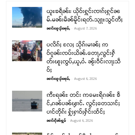
ယူႊၶရဵၼ်ႊ ယိုဝ်းႁူင်းၸၢၵ်ႈႁုင်ၼ
မ်ႉမၼ်းမဵၼ်မိူင်းရတ်ႉသျႃႊသွင်တီႈ
-
August 7, 2026
ၼၢင်းၽူၺ်းၼုမ်ႇ
ပလိၵ်ႈ လႄႈ သိုၵ်းမၢၼ်ႈ ဢ
ဝ်ၵူၼ်းၸပ်းယိၼ်ႉတေႃႇလွင်းႁဵ
တ်းၽူႈၸွပ်ႇယူႇဝႆႉ ၼႂ်းဝဵင်းလႃႈသဵ
ဝ်ႈ
-
August 6, 2026
ၼၢင်းၽူၺ်းၼုမ်ႇ
ဢီႊရၼ်ႊ တင်း ဢမေႊရိၵၼ်ႊ ၶဵ
င်ႇၵၼ်ပၼ်ၾၢင်ႉ လွင်ႈတေသၢင်ႈ
ပၢင်တိုၵ်း ႁႂ်ႈႁၢဝ်ႈႁႅင်းထႅင်ႈ
-
August 6, 2026
ၼၢင်းငိုၼ်းႁွမ်