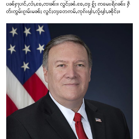
ပၼ်ႁႃပၢင်ႇလၢႆႇၶႄႇၸၢၼ်း။ လွင်ႈၼႆႉၶႄႇဝႃႈ ႁႂ်ႈ ဢမေႊရိၵၼ်ႊ ႁဵ
တ်းၸွမ်းၵႂၢမ်းမၼ်ႈ လွင်ႈဝႃႈတေဢမ်ႇၸုၵ်းၾၢႆႇလႂ်ၾၢႆႇၼိုင်ႈ။