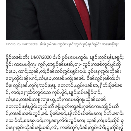
Photo: by wikipedia မႆႊၶ် ပွမ်ႊပေႊဢူဝ်ႊ ၽွင်းလူင်ၾၢႆႇၼွၵ်ႈမိူင်း ဢမေႊရိၵႃႊ
မိူဝ်ႈဝၼ်းတီႈ 14/07/2020 မႆႊၶ် ပွမ်ႊပေႊဢူဝ်ႊ ၽွင်းလူင်ၾၢႆႇၼွၵ်ႈ
မိူင်း ဢမေႊရိၵႃႊ ဢွၵ်ႇၶေႃႈပိုၼ်ၽၢဝ်ႇဝႃႈ- လွင်ႈဢၼ်လူင်ပွင်ၸို
င်ႈၶႄႇ ဢၢင်ႈသုၼ်ႇလႆႈပဵၼ်ၸဝ်ႈၶွင်ၽွင်းငမ်း ၶူဝ်းႁႄႈၶူဝ်းတိုၼ်း
မေႃႇတိုင်းၼႂ်းပၢင်ႇလၢႆႇၶႄႇၸၢၼ်း/တႂ်ႈၼၼ်ႉ ပဵၼ်လွင်ႈၽိတ်းမၢႆ
မီႈ။ လွင်ႈၼႆႉလူၵ်ႈ/လုမ်ႈၾႃႉ တေဢမ်ႇယွမ်းပၼ်ၶႄႇႁဵတ်းမိူၼ်ၼ
င်ႇ ၸဝ်ႈႁေႃသႅင်လူင်သေ ဢုပ်ႉပိူင်ႇၽွင်းငမ်းၼိူဝ်ပၢင်ႇ
လၢႆႇၶႄႇၸၢၼ်းလႃးလႃး၊ ယူႇတီႈဢမေႊရိၵႃႊယိုၼ်ယၼ်
တေၸုၵ်းၾၢႆႇမိူင်းဢူၺ်းလီ ၼႂ်းပွတ်းတွၼ်ႈၵုၼ်ဢေႊသျိူဝ်ႊၸဵ
င်ႇၸၢၼ်းဝၼ်းဢွၵ်ႇၼႆႉ မိူၼ်ၼင်ႇၾိလိပ်ႊၿိၼ်ႊလႄႈ ဝႅတ်ႉၼၢမ်း
သေ ၵႅတ်ႇၶႄႁႄႉၵင်ႈဢႃႇၼႃႇၸိၵ်းၸွမ်လႄႈ သုၼ်ႇလႆႈၶဝ်ႈထိုင် ၶူ
ဝ်းႁႄႈၶူဝ်းတိုၼ်းၼႂ်းပၢင်ႇလၢႆႇ ဢၼ်ထုၵ်ႇမႅၼ်ႈၸွမ်းမၢႆမီႈၵူႈၸိုင်ႈမိူ