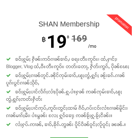
promotion
SHAN Membership
19
169
฿
฿
/mo
ၶဝ်ႈႁူမ်ႈ ႁဵၼ်းဢဝ်ၵၢၼ်ၶၢဝ်ႇ၊ ရေႊတီႊဢူဝ်ႊ၊ ထႆႇႁၢင်ႈ၊
Blogger, Vlog ထႆႇဝီႊတီႊဢူဝ်ႊ တတ်းတေႃႇ ႁဵတ်းဢွၵ်ႇ ပိုၼ်ၽႄႈ
ၶဝ်ႈႁူမ်ႈၵၢၼ်တူင်ႉၼိုင်ၸုမ်းၶၢဝ်ႇၽူႈတွႆႇႁွၵ်ႈ ၼႂ်းၶၵ်ႉၵၢၼ်
ပူၵ်းပွင်ၵၢၼ်သိုဝ်ႇ
ၶဝ်ႈႁူမ်ႈပၢင်လႅၵ်ႈလၢႆႈပိုၼ်ႉႁူႉပၢႆးႁၼ် ဢၼ်ၸုမ်းၶၢဝ်ႇၽူႈ
တွႆႇႁွၵ်ႈၸတ်းႁဵတ်း
ၶဝ်ႈႁူမ်ႈပၢင်ဢုပ်ႇဢူဝ်းတွင်ႈထၢမ် ၵဵဝ်ႇၵပ်းငဝ်းလၢႆးၵၢၼ်မိူင်း၊
ၵၢၼ်မၢၵ်ႈမီး၊ ပၢႆးမွၼ်း လႄႈ ႁူဝ်ၶေႃႈ ဢၼ်ၶႂ်ႈႁူႉၶႂ်ႈငိၼ်း။
လႆႈႁပ်ႉဢၢၼ်ႇ ၶၢဝ်ႇၶိုၵ်ႉတွၼ်း ပိူင်ပဵၼ်ဝူင်ႈလႂ်ဝူင်ႈ ၼၼ်ႉ။