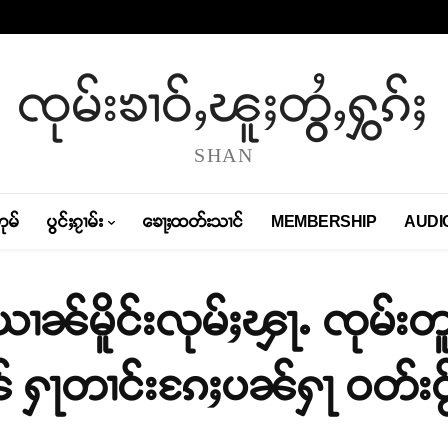
ၸုမ်းၶၢဝ်ႇၽူႈတွႆႇႁွၵ်ႈ
SHAN
တုမ်
ပွင်ႈၵႂၢမ်း
ၶေႃႈထတ်းသၢင်
MEMBERSHIP
AUDI
ၢၼ်မိူင်းလုမ်ႈၾႃႉ ၸုမ်းတူ
ၼ် ႁႃတၢင်းၵႄႈပၼ်ႁႃ ဝတ်း