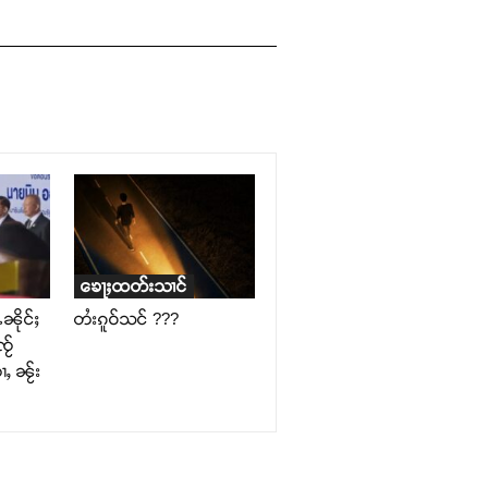
ၶေႃႈထတ်းသၢင်
ၼိုင်ႈ
တႆးၵူဝ်သင် ???
ႂ်
ႇ ၼႂ်း