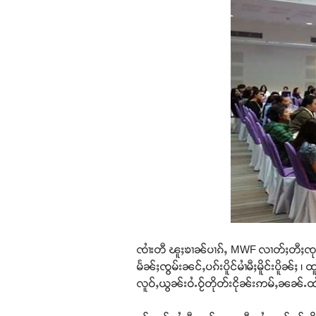
ၸၢႆးတီ ၽူႈၶၢၼ်ပၢၵ်ႇ MWF လၢတ်ႈတီႈၸုမ်းၶ
မႅၼ်ႈၸွမ်းၼင်ႇပၵ်းပိူင်မၢႆမီႈမိူင်းပိူၼ်
လူဝ်ႇယွၼ်းဝႆႉဝႂ်တိုတ်းငိုၼ်းဢမ်ႇၼၼ်ႉထ