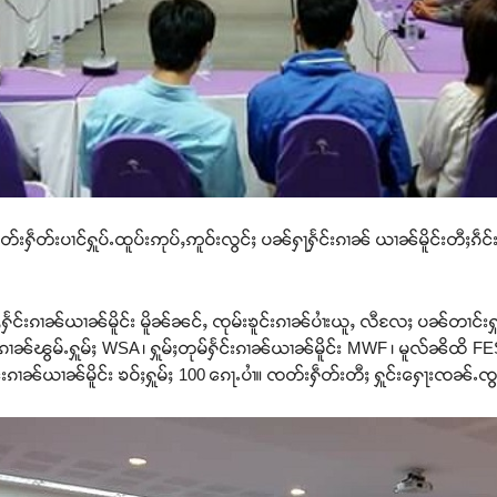
်းႁဵတ်းပၢင်ႁူပ်ႉထူပ်းဢုပ်ႇဢူဝ်းလွင်ႈ ပၼ်ႁႃႁႅင်းၵၢၼ် ယၢၼ်မိူင်းတီႈၵဵင်းမ
ႁႅင်းၵၢၼ်ယၢၼ်မိူင်း မိူၼ်ၼင်ႇ ၸုမ်းၶူင်းၵၢၼ်ပၢႆးယူႇ လီလႄႈ ပၼ်တၢင်းႁူႉ
်းၵၢၼ်ၽွမ်ႉႁူမ်ႈ WSA ၊ ႁူမ်ႈတုမ်ႁႅင်းၵၢၼ်ယၢၼ်မိူင်း MWF ၊ မူလ်ၼိထိ F
င်းၵၢၼ်ယၢၼ်မိူင်း ၶဝ်ႈႁူမ်ႈ 100 ၵေႃႉပၢႆ။ ၸတ်းႁဵတ်းတီႈ ႁူင်းႁေႃးၸၼ်ႉၸွ