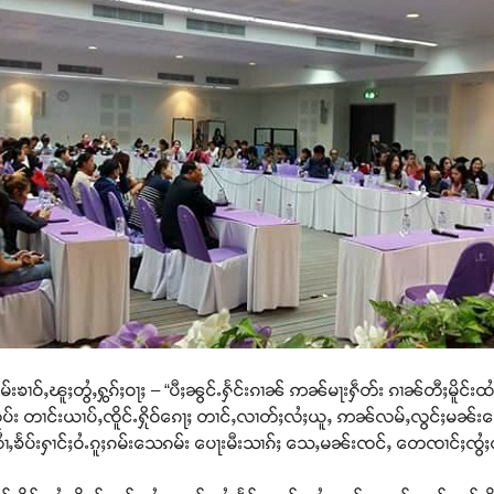
ၢဝ်ႇၽူႈတွႆႇႁွၵ်ႈဝႃႈ – “ပီႈၼွင်ႉႁႅင်းၵၢၼ် ဢၼ်မႃးႁဵတ်း ၵၢၼ်တီႈမိူင်းထႆ
ႈ ၊ ထူပ်း တၢင်းယၢပ်ႇၸိူင်ႉႁိုဝ်ၵေႃႈ တၢင်ႇလၢတ်ႈလႆႈယူႇ ဢၼ်လမ်ႇလွင်ႈမၼ်းပေ
ၢႆႇၶႅပ်းႁၢင်ႈဝႆႉၵူႈၵမ်းသေၵမ်း ပေႃးမီးသၢၵ်ႈ သေႇမၼ်းၸင်ႇ တေၸၢင်ႈၸွႆ