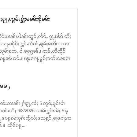
ၵႂႃႇၸွမ်းႁွႆႈမၼ်းၶိုၼ်း
ုၵ်းမၢၼ်ႊမိၼ်းဢွင်ႇလႅင်ႇ ၵႂႃႇၽႅဝ် တီႈ
ေႃႉၼိုင်ႈ ႁွင်ႉသႅၼ်ႇၶွမ်ႈၶတ်း​​ၼေၵၢ
လူမ်းတႄႉ ဝႆႉ​​ႁေၵွၼ်ႇ၊ ဢမ်ႇလီထိုင်
း ဝႃႈၼႆယဝ်ႉ။ ၽူႈ​​ၵေႃႉၶွမ်ႈၶတ်း​​ၼေၵၢ
ႉမေႃႇ
းၸၢၼ်း ႁၢႆၵႂႃႇလႆႈ 5 ၸူဝ်ႈမူင်းပၢႆ
ဝၼ်းတီႈ 6/8/2026 ယၢမ်းႁူဝ်ၶမ်ႈ 5 မူ
ဝ်ႇပေႃႈမႄႈၶုၵ်းၸႂ်လႆႈသေႁွင်ႉႁႃၵေႃႈဢ
 ထိုင်မႃး...