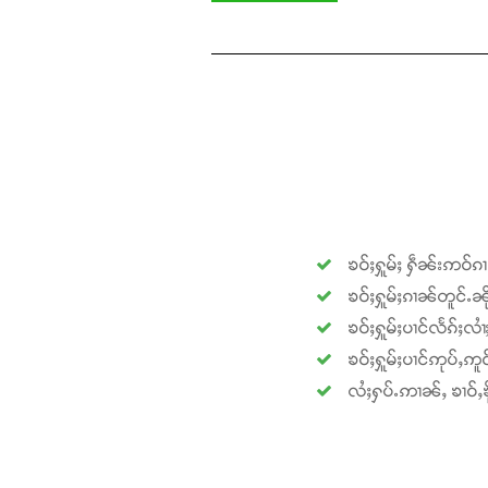
ၶဝ်ႈႁူမ်ႈ ႁဵၼ်းဢဝ်ၵ
ၶဝ်ႈႁူမ်ႈၵၢၼ်တူင်ႉၼို
ၶဝ်ႈႁူမ်ႈပၢင်လႅၵ်ႈလၢ
ၶဝ်ႈႁူမ်ႈပၢင်ဢုပ်ႇဢူဝ
လႆႈႁပ်ႉဢၢၼ်ႇ ၶၢဝ်ႇၶို