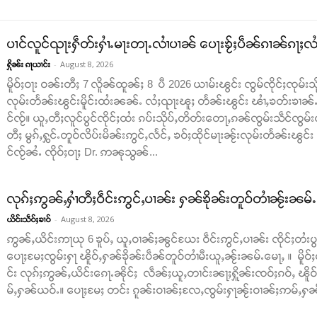
ပၢင်လူင်ၺႃးႁဵတ်းႁၢႆႉမႃးတႃႉလၢႆပၢၼ် ​​ပေႃးၶႂ်ႈပဵၼ်ၵၢၼ်ၵႃႈလႆႈ
-
August 8, 2026
ႁိုၼ်း ၵႃယၢင်း
မိူဝ်ႈဝႃး ဝၼ်းတီႈ 7 လိူၼ်ထူၼ်ႈ 8 ပီ 2026 ယၢမ်းၽွင်း ၸွမ်ၸိုင်ႈၸုမ်းသိ
လုမ်းတႅၼ်းၽွင်းမိူင်းထႆးၼၼ်ႉ လႆႈၺႃးၽူႈ တႅၼ်းၽွင်း ၽၢႆႇၶတ်းၶၢၼ်ႉ​​ၵ
င်ၸႂ်။ ယူႇတီႈလူင်ပွင်ၸိုင်ႈထႆး ၵပ်းသိုပ်ႇတိတ်း​​တေႃႇၵၼ်ၸွမ်းသဵင်ၸွမ်း
တီႈ မွၵ်ႇႁွင်ႉတူဝ်လိပ်းမိၼ်းဢွင်ႇလႅင်ႇ ၶဝ်ႈထိုင်မႃးၼႂ်းလုမ်းတႅၼ်းၽွင်
င်ၸႂ်ၼႆႉ ၸိုဝ်ႈဝႃႈ Dr. ဢၼုသွၼ်...
လုၵ်ႈဢွၼ်ႇႁၢႆတီႈဝဵင်းဢွင်ႇပၢၼ်း ႁၼ်ၶိုၼ်းတူဝ်တၢႆၼႂ်းၼမ်
-
August 8, 2026
ယိင်းသဵဝ်ႈၶၢဝ်
ဢွၼ်ႇယိင်းဢႃယု 6 ၶူပ်ႇ ယူႇဝၢၼ်ႈၼွင်ယႄး ဝဵင်းဢွင်ႇပၢၼ်း ၸိုင်ႈတႆးပွတ်
ပေႃႈမႄႈၸွမ်းႁႃ ၽိူဝ်ႇႁၼ်ၶိုၼ်းပဵၼ်တူဝ်တၢႆမီးယူႇၼႂ်းၼမ်ႉမေႃႇ ။ မိူဝ်ႈ
င်း လုၵ်ႈဢွၼ်ႇယိင်းၵေႃႉၼိုင်ႈ လဵၼ်ႈယူႇတၢင်းၼႃႈႁိူၼ်းၸဝ်ႈၵဝ်ႇ ၽိူ
မ်ႇႁၼ်ယဝ်ႉ။ ပေႃႈမႄႈ တင်း ၵူၼ်းဝၢၼ်ႈလႄႇၸွမ်းႁႃၼႂ်းဝၢၼ်ႈဢမ်ႇႁၼ် ။