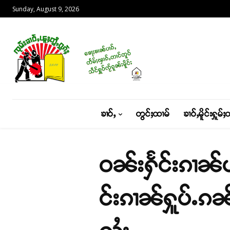
Sunday, August 9, 2026
ၶၢဝ်ႇ
တွင်ႈထၢမ်
ၶၢဝ်ႇမိူင်းႁူမ်ႈ
ဝၼ်းႁႅင်းၵၢၼ်ယ
င်းၵၢၼ်ႁူပ်ႉၵ