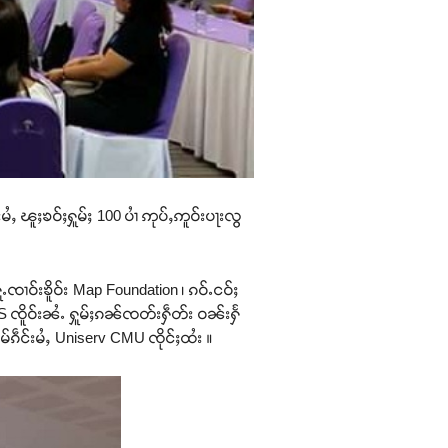
ႆႇ ၽူႈၶဝ်ႈႁူမ်ႈ 100 ပၢႆ ဢုပ်ႇဢူဝ်းပႃးလွ
ၸၢဝ်းၶိူဝ်း Map Foundation ၊ ၵဝ်ႉငဝ်ႈ
ES ၸိူဝ်းၼႆႉ ႁူမ်ႈၵၼ်ၸတ်းႁဵတ်း ဝၼ်းႁႅ
မ်ၵဵင်းမႆႇ Uniserv CMU ၸိုင်ႈထႆး ။