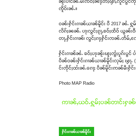
ၼႂ်းပၢင်ၼႆႉမီးၸဝ်ႈၼႃႈတီႈၾၢႆႇလူင်ပွင်ၸိုင်
ၸိူဝ်းၼႆႉ။
ဝၼ်းႁႅင်းၵၢၼ်ယၢၼ်မိူင်း ပီ 2017 ၼႆႉ ႁူမ
လိၵ်ႈၼၼ်ႉ ပႃးလွင်ႈၵႂႃႇၶဝ်ႈထႅဝ် ယွၼ်းဝီႊ
တႃႇႁႅင်းၵၢၼ်၊ လွင်ႈၵႃႈႁႅင်းၸၼ်ႉတႅမ်ႇ
ႁႅင်းၵၢၼ်ၼႆႉ ၶဝ်ႈပႃးၼႂ်းၽူႈၸွႆႈပူၵ်းပွင်
ပဵၼ်ဝၼ်းႁႅင်းၵၢၼ်ယၢၼ်မိူင်းလုမ်ႈ ၾႃႉ (Inter
င်းၸိုင်ႈထႆးၼႆႉၵေႃႈ ပဵၼ်မိူင်းဢၼ်မီးႁႅင
Photo MAP Radio
ဢၢၼ်ႇယဝ်ႉႁူမ်ႈပၼ်တၢင်းႁၼ်ထ
ႁႅင်းၵၢၼ်ယၢၼ်မိူင်း