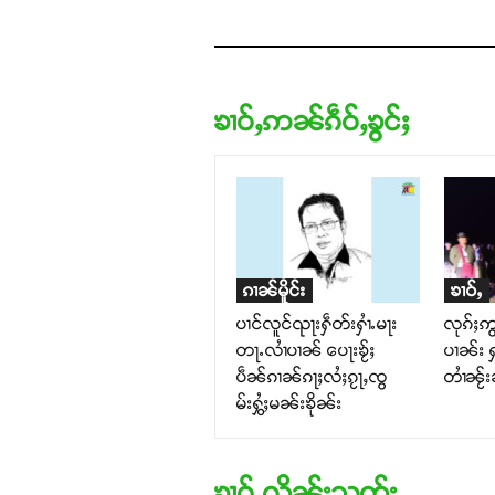
ၶၢဝ်ႇဢၼ်ၵဵဝ်ႇၶွင်ႈ
ၵၢၼ်မိူင်း
ၶၢဝ်ႇ
ပၢင်လူင်ၺႃးႁဵတ်းႁၢႆႉမႃး
လုၵ်ႈဢွ
တႃႉလၢႆပၢၼ် ​​ပေႃးၶႂ်ႈ
ပၢၼ်း 
ပဵၼ်ၵၢၼ်ၵႃႈလႆႈၵႂႃႇၸွ
တၢႆၼႂ်
မ်းႁွႆႈမၼ်းၶိုၼ်း
ၶၢဝ်ႇလိုၼ်းသုတ်း