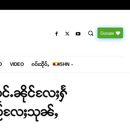
Donate
O
VIDEO
ၵပ်းသိုပ်ႇ
SHN
င်ႉၼိုင်လႄႈႁႅ
ဝႂ်လႄႈသုၼ်ႇ