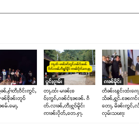
ပွင်ႈၵႂၢမ်း
ၵၢၼ်မိူင်း
ၼ်ႇႁၢႆတီႈဝဵင်းဢွင်ႇ
တႃႇထႆး-မၢၼ်ႈၶ
တႅၼ်းၽွင်းထႆးၵေႃႉ
ႁၼ်ၶိုၼ်းတူဝ်
ဝ်ႈဢွၵ်ႇၵၼ်ငၢႆႈၼၼ်ႉ ၵဵ
သႅၼ်ႇႁွင်ႉၼႄၵၢင်ၸ
းၼမ်ႉမေႃႇ
တ်ႉလၢၼ်ႇတီႈႁူဝ်မိူင်း
တေႃႇ မိၼ်းဢွင်ႇလၢႆ
ဢၢၼ်းပိုတ်ႇတေႉႁႃႉ
လုမ်းသၽႃး