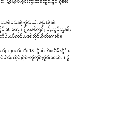
း၊ ၾၢႆႇႁပ်ႉႁွင်းၸွႆႈထႅမ်တူင်ႇဝူင်းၵူၼ်း
ဢၼ်ပၵ်းၼႂ်းမိူင်းထႆး ၼႂ်းၽိုၼ်
ဝ် 50 ၵေႃႉ ။ ႁႂ်ႈပၼ်လွင်ႈ ငၢႆႈလူမ်တွၼ်ႈ
တဵမ်55ပီဢမ်ႇပၼ်သိုပ်ႇႁဵတ်းၵၢၼ်)။
်းမၼ်ႈဝႃႈဝၼ်းတီႈ 18 လိူၼ်တီႊသႅမ်ႊၿိူဝ်ႊ
ႆမီႈ ၸိုင်ႈမိူင်းလႂ်ၸိုင်ႈမိူင်းၼၼ်ႉ ။ မိူ