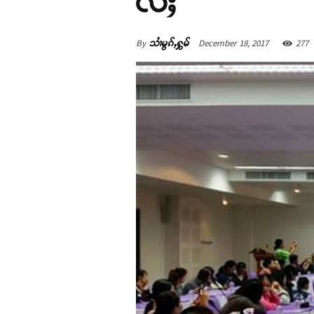
လႆႈ
By
December 18, 2017
277
သၢႆမွၵ်ႇႁွမ်