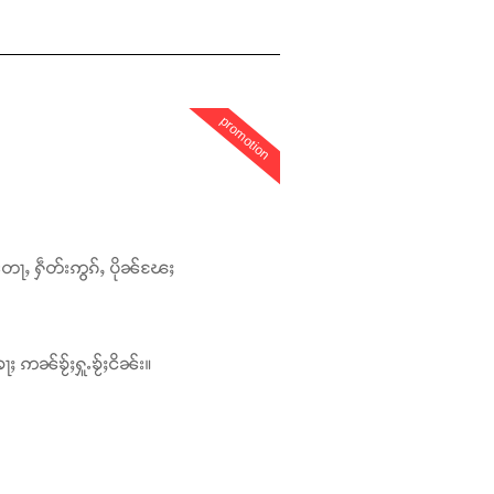
promotion
တေႃႇ ႁဵတ်းဢွၵ်ႇ ပိုၼ်ၽႄႈ
ႃႈ ဢၼ်ၶႂ်ႈႁူႉၶႂ်ႈငိၼ်း။