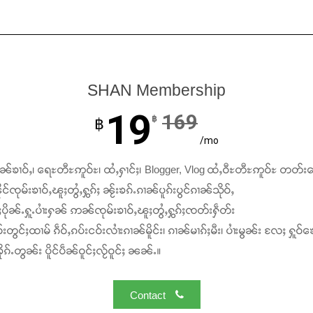
SHAN Membership
19
169
฿
฿
/mo
ၢၼ်ၶၢဝ်ႇ၊ ရေႊတီႊဢူဝ်ႊ၊ ထႆႇႁၢင်ႈ၊ Blogger, Vlog ထႆႇဝီႊတီႊဢူဝ်ႊ တတ်း
င်ၸုမ်းၶၢဝ်ႇၽူႈတွႆႇႁွၵ်ႈ ၼႂ်းၶၵ်ႉၵၢၼ်ပူၵ်းပွင်ၵၢၼ်သိုဝ်ႇ
ႆႈပိုၼ်ႉႁူႉပၢႆးႁၼ် ဢၼ်ၸုမ်းၶၢဝ်ႇၽူႈတွႆႇႁွၵ်ႈၸတ်းႁဵတ်း
်းတွင်ႈထၢမ် ၵဵဝ်ႇၵပ်းငဝ်းလၢႆးၵၢၼ်မိူင်း၊ ၵၢၼ်မၢၵ်ႈမီး၊ ပၢႆးမွၼ်း လႄႈ ႁူဝ်ၶေ
ၵ်ႉတွၼ်း ပိူင်ပဵၼ်ဝူင်ႈလႂ်ဝူင်ႈ ၼၼ်ႉ။
Contact