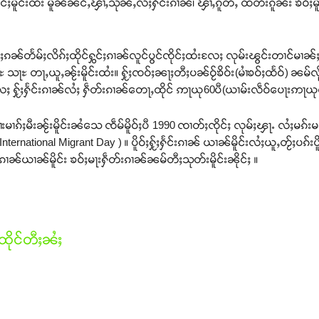
ႈမိူင်းထႆး မိူၼ်ၼင်ႇၾၢႆႇသုၼ်ႇလႆႈႁႅင်းၵၢၼ်၊ ၾၢႆႇၵူတ်ႇ ထတ်းၵူၼ်း ၶဝ်ႈမိူင်
်ႈၵၼ်တႅမ်ႈလိၵ်ႈထိုင်ႁွင်ႈၵၢၼ်လူင်ပွင်ၸိုင်ႈထႆးလႄႈ လုမ်းၽွင်းတၢင်မၢၼ်ႈ
 သႃႊ တႃႇယူႇၼႂ်းမိူင်းထႆး။ ႁႂ်ႈၸဝ်ႈၼႃႈတီႈပၼ်ဝႂ်ၶိဝ်း(မၢႆၶဝ်ႈထႅဝ်) ၼမ်လိူ
လႄႈ ႁႂ်ႈႁႅင်းၵၢၼ်လႆႈ ႁဵတ်းၵၢၼ်တေႃႇထိုင် ဢႃယု60ပီ(ယၢမ်းလဵဝ်ပေႃးဢႃယု
 ပၢႆးမၢၵ်ႈမီးၼႂ်းမိူင်းၼႆသေ ၸဵမ်မိူဝ်ႈပီ 1990 ၸၢတ်ႈၸိုင်ႈ လုမ်ႈၾႃႉ လႆႈမၵ
national Migrant Day ) ။ ပိူဝ်ႈႁႂ်ႈႁႅင်းၵၢၼ် ယၢၼ်မိူင်းလႆႈယူႇတႂ်ႈပၵ်းပိူင်မၢ
်းၵၢၼ်ယၢၼ်မိူင်း ၶဝ်ႈမႃးႁဵတ်းၵၢၼ်ၼမ်တီႈသုတ်းမိူင်းၼိုင်ႈ ။
ိုင်တီႈၼႆႈ