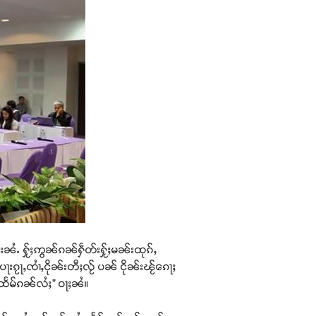
းၼႆႉ ႁႂ်ႈဢွၼ်ၵၼ်ႁဵတ်းႁႂ်ႈမၼ်းထုၵ်ႇ
ႃးၵႂႃႇၸၢႆႇငိုၼ်းတီႈလႂ် ပၼ် ငိုၼ်းၽႂ်ၵေႃႈ
ႈထႅမ်ၵၼ်လႆႈ” ဝႃႈၼႆ။