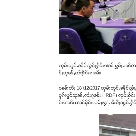
ၸုမ်းတူင်ႉၼိုင်လွင်ႈႁႅင်းၵၢၼ် ႁူမ်ႈၵၼ်ၸတ
င်ႈသုၼ်ႇလႆႈႁႅင်းၵၢၼ်။
ဝၼ်းတီႈ 18 /12/2017 ၸုမ်းတူင်ႉၼိုင်ၾၢႆႇ
ပူၵ်းပွင်သုၼ်ႇလႆႈၵူၼ်း HRDF ၊ ၸုမ်းႁႅင
င်းၵၢၼ်ယၢၼ်မိူင်းလုမ်ႈၾႃႉ မီးပီႈၼွင်ႉႁႅ