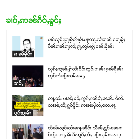
ၶၢဝ်ႇဢၼ်ၵဵဝ်ႇၶွင်ႈ
ပၢင်လူင်ၺႃးႁဵတ်းႁၢႆႉမႃးတႃႉလၢႆပၢၼ် ​​ပေႃးၶႂ်ႈ
ပဵၼ်ၵၢၼ်ၵႃႈလႆႈၵႂႃႇၸွမ်းႁွႆႈမၼ်းၶိုၼ်း
ၵၢၼ်မိူင်း
လုၵ်ႈဢွၼ်ႇႁၢႆတီႈဝဵင်းဢွင်ႇပၢၼ်း ႁၼ်ၶိုၼ်း
တူဝ်တၢႆၼႂ်းၼမ်ႉမေႃႇ
ၶၢဝ်ႇ
တႃႇထႆး-မၢၼ်ႈၶဝ်ႈဢွၵ်ႇၵၼ်ငၢႆႈၼၼ်ႉ ၵဵတ်ႉ
လၢၼ်ႇတီႈႁူဝ်မိူင်း ဢၢၼ်းပိုတ်ႇတေႉႁႃႉ
ပွင်ႈၵႂၢမ်း
တႅၼ်းၽွင်းထႆးၵေႃႉၼိုင်ႈ သႅၼ်ႇႁွင်ႉၼႄၵၢ
င်ၸႂ်တေႃႇ မိၼ်းဢွင်ႇလၢႆႇ ၼႂ်းလုမ်းသၽႃး