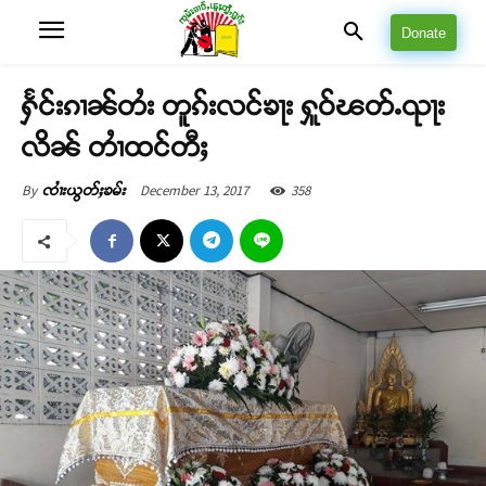
Donate
ႁႅင်းၵၢၼ်တႆး တူၵ်းလင်ၶႃး ႁူဝ်ၽတ်ႉၺႃး
လိၼ် တၢႆထင်တီႈ
December 13, 2017
358
By
ၸၢႆးယွတ်ႈၶမ်း