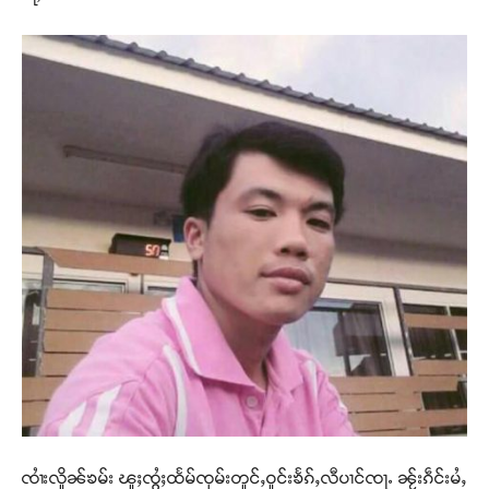
ၸၢႆးလိူၼ်ၶမ်း ၽူႈၸွႆႈထႅမ်ၸုမ်းတူင်ႇဝူင်းၶႅၵ်ႇလီပၢင်ၸႃႉ ၼႂ်းၵဵင်းမႆႇ