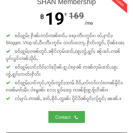
promotion
SHAN Membership
တ်ႇ တူဝ်ႈလုမ်ႈၾႃႉၼၼ်ႉ ၶဝ်ႈႁူမ်ႈၵမ်ႉထႅမ် ၸုမ်းၶၢ
ဝ်ႇၽူႈတွႆႇႁွၵ်ႈ လႆႈယူႇၶႃႈဢေႃႈ။
19
169
฿
฿
/mo
Donate Now
ၶဝ်ႈႁူမ်ႈ ႁဵၼ်းဢဝ်ၵၢၼ်ၶၢဝ်ႇ၊ ရေႊတီႊဢူဝ်ႊ၊ ထႆႇႁၢင်ႈ၊
Blogger, Vlog ထႆႇဝီႊတီႊဢူဝ်ႊ တတ်းတေႃႇ ႁဵတ်းဢွၵ်ႇ ပိုၼ်ၽႄႈ
ၶဝ်ႈႁူမ်ႈၵၢၼ်တူင်ႉၼိုင်ၸုမ်းၶၢဝ်ႇၽူႈတွႆႇႁွၵ်ႈ ၼႂ်းၶၵ်ႉၵၢၼ်
ပူၵ်းပွင်ၵၢၼ်သိုဝ်ႇ
ၶဝ်ႈႁူမ်ႈပၢင်လႅၵ်ႈလၢႆႈပိုၼ်ႉႁူႉပၢႆးႁၼ် ဢၼ်ၸုမ်းၶၢဝ်ႇၽူႈ
တွႆႇႁွၵ်ႈၸတ်းႁဵတ်း
ၶဝ်ႈႁူမ်ႈပၢင်ဢုပ်ႇဢူဝ်းတွင်ႈထၢမ် ၵဵဝ်ႇၵပ်းငဝ်းလၢႆးၵၢၼ်မိူင်း၊
ၵၢၼ်မၢၵ်ႈမီး၊ ပၢႆးမွၼ်း လႄႈ ႁူဝ်ၶေႃႈ ဢၼ်ၶႂ်ႈႁူႉၶႂ်ႈငိၼ်း။
လႆႈႁပ်ႉဢၢၼ်ႇ ၶၢဝ်ႇၶိုၵ်ႉတွၼ်း ပိူင်ပဵၼ်ဝူင်ႈလႂ်ဝူင်ႈ ၼၼ်ႉ။
Contact