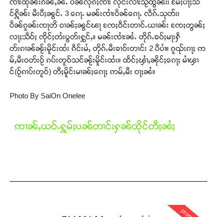
ၸၢႆးထုၼ်းၵႅၼ်ႇၼႆႉ ပဵၼ်လုၵ်ႈၸၢႆး လုင်းလၢႆးသႂ်ထွၼ်း၊ မႄႈပႃႈသႅ
င်ႁိူၼ်း မီးပီႈၼွင်ႉ 3 ၵေႃႉ မၼ်းၸၢႆးပဵၼ်ၵေႃႉ လဵၵ်ႉသုတ်း၊
ပဵၼ်ၵူၼ်းၸႃတိ ဝၢၼ်ႈၼွင်ၽႃ ၸႄႈဝဵင်းတၢင်ႉယၢၼ်း ၸႄႈတွၼ်ႈ
လႃႈသဵဝ်ႈ ၸိုင်ႈတႆးပွတ်းႁွင်ႇ။ မၼ်းၸၢႆးၼႆႉ တိုၵ်ႉၶဝ်ႈမႃးႁဵ
တ်းၵၢၼ်ၼႂ်းမိူင်းထႆး ၵဵင်းမႆႇ တိုၵ်ႉမီးၶၢဝ်းတၢင်း 2 ပီပၢႆ။ ၵူၺ်းၵႃႈ ဢ
မ်ႇမီးဝတ်းဝႂ် ၵပ်းတူဝ်သင်ၼႂ်းမိူင်းထႆး။ ထႅင်ႈၾၢႆႇၼိုင်ႈၵေႃႈ မၢႆၾၢ
င်(ဝႂ်ၵၢပ်းတူဝ်) တီႈမိူင်းမၢၼ်ႈၵေႃႈ ဢမ်ႇမီး ဝႃႈၼႆ။
Photo By SaiOn Onelee
ဢၢၼ်ႇယဝ်ႉႁူမ်ႈပၼ်တၢင်းႁၼ်ထိုင်တီႈၼႆႈ
Support SHAN
တႃႇႁႂ်ႈသဵင်ၵၢင်ၸႂ်ၵူၼ်းမိူင်း ၵူႈတီႈၵူႈလႅၼ်ပေႃးတေၸွ