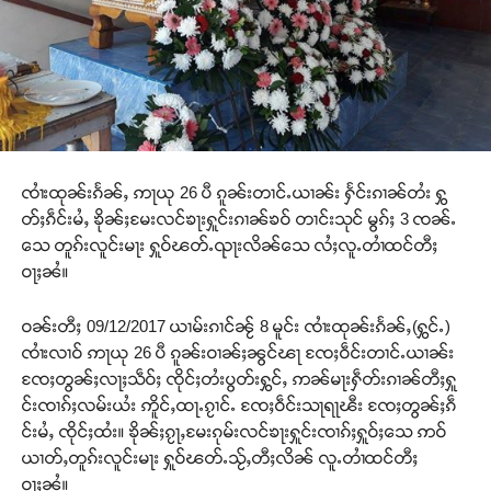
ၸၢႆးထုၼ်းၵႅၼ်ႇ ဢႃယု 26 ပီ ၵူၼ်းတၢင်ႉယၢၼ်း ႁႅင်းၵၢၼ်တႆး ႁွ
တ်ႈၵဵင်းမႆႇ ၶိုၼ်ႈမႄးလင်ၶႃးႁူင်းၵၢၼ်ၶဝ် တၢင်းသုင် မွၵ်ႈ 3 ၸၼ်ႉ
သေ တူၵ်းလူင်းမႃး ႁူဝ်ၽတ်ႉၺႃးလိၼ်သေ လႆႈလူႉတၢႆထင်တီႈ
ဝႃႈၼႆ။
ဝၼ်းတီႈ 09/12/2017 ယၢမ်းၵၢင်ၼႂ် 8 မူင်း ၸၢႆးထုၼ်းၵႅၼ်ႇ(ႁွင်ႉ)
ၸၢႆးလၢဝ် ဢႃယု 26 ပီ ၵူၼ်းဝၢၼ်ႈၼွင်ၽႃ ၸႄႈဝဵင်းတၢင်ႉယၢၼ်း
ၸႄႈတွၼ်ႈလႃႈသဵဝ်ႈ ၸိုင်ႈတႆးပွတ်းႁွင်ႇ ဢၼ်မႃးႁဵတ်းၵၢၼ်တီႈႁူ
င်းၸၢၵ်ႈလမ်းယႆး ဢိူင်ႇထႃႉၵႂၢင်ႉ ၸႄႈဝဵင်းသႃရႃၽီး ၸႄႈတွၼ်ႈၵဵ
င်းမႆႇ ၸိုင်ႈထႆး။ ၶိုၼ်ႈၵႂႃႇမႄးၵုမ်းလင်ၶႃးႁူင်းၸၢၵ်ႈႁူဝ်ႈသေ ဢဝ်
ယၢတ်ႇတူၵ်းလူင်းမႃး ႁူဝ်ၽတ်ႉသႂ်ႇတီႈလိၼ် လူႉတၢႆထင်တီႈ
ဝႃႈၼႆ။