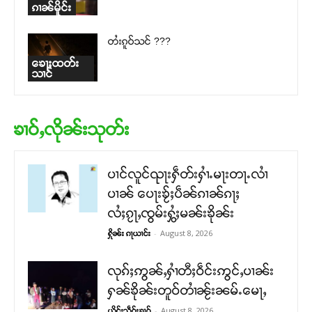
ၵၢၼ်မိူင်း
တႆးၵူဝ်သင် ???
ၶေႃႈထတ်း
သၢင်
ၶၢဝ်ႇလိုၼ်းသုတ်း
ပၢင်လူင်ၺႃးႁဵတ်းႁၢႆႉမႃးတႃႉလၢႆ
ပၢၼ် ​​ပေႃးၶႂ်ႈပဵၼ်ၵၢၼ်ၵႃႈ
လႆႈၵႂႃႇၸွမ်းႁွႆႈမၼ်းၶိုၼ်း
-
August 8, 2026
ႁိုၼ်း ၵႃယၢင်း
လုၵ်ႈဢွၼ်ႇႁၢႆတီႈဝဵင်းဢွင်ႇပၢၼ်း
ႁၼ်ၶိုၼ်းတူဝ်တၢႆၼႂ်းၼမ်ႉမေႃႇ
-
August 8, 2026
ယိင်းသဵဝ်ႈၶၢဝ်