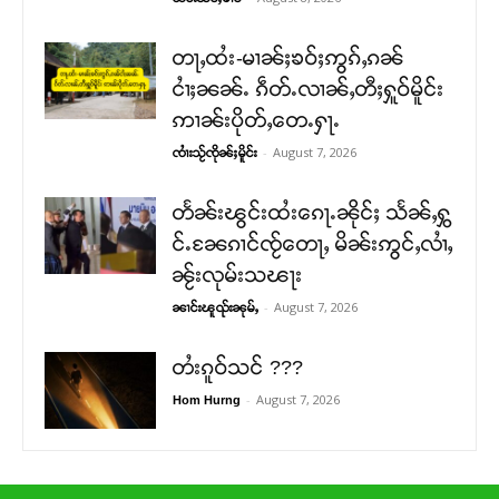
တႃႇထႆး-မၢၼ်ႈၶဝ်ႈဢွၵ်ႇၵၼ်
ငၢႆႈၼၼ်ႉ ၵဵတ်ႉလၢၼ်ႇတီႈႁူဝ်မိူင်း
ဢၢၼ်းပိုတ်ႇတေႉႁႃႉ
-
August 7, 2026
ၸၢႆးသႂ်ၸိုၼ်ႈမိူင်း
တႅၼ်းၽွင်းထႆးၵေႃႉၼိုင်ႈ သႅၼ်ႇႁွ
င်ႉၼႄၵၢင်ၸႂ်တေႃႇ မိၼ်းဢွင်ႇလၢႆႇ
ၼႂ်းလုမ်းသၽႃး
-
August 7, 2026
ၼၢင်းၽူၺ်းၼုမ်ႇ
တႆးၵူဝ်သင် ???
-
August 7, 2026
Hom Hurng