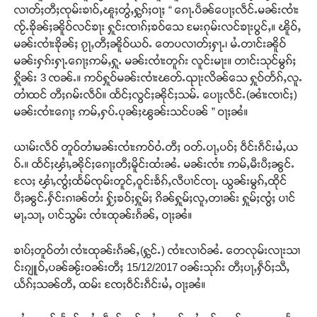
လၢတ်ႈတီႈၸုမ်းၶၢဝ်ႇၽူႈတွႆႇႁွၵ်ႈဝႃႈ “ ၵေႃႉပဵၼ်ပေႃႈလဵင်ႉမၼ်းၸၢႆး
ၸႂ်ႉၶိုၼ်ႈၼိူဝ်လင်ၶႃး ႁူင်းၸၢၵ်ႈၶဝ်သေ မႄးၵုမ်းလင်ၶႃးပွင်ႇ။ ၽိူဝ်ႇ
မၼ်းၸၢႆးၶိုၼ်ႈ ၵႂႃႇတီႈၼိူဝ်ယဝ်ႉ တေပလၢတ်ႈႁႃႉ၊ မႆႉတၢင်းၼိူဝ်
မၼ်းႁၵ်းႁႃႉၵေႃႈဢမ်ႇႁူႉ မၼ်းၸၢႆးတူၵ်း လူင်းမႃး။ တၢင်းသုင်မွၵ်ႈ
ႁိူၼ်း 3 ၸၼ်ႉ။ ဢဝ်ႁူဝ်မၼ်းၸၢႆးၽတ်ႉၺႃးလိၼ်သေ ႁူဝ်တႅၵ်ႇလူႉ
တၢႆထင် တီႈၵမ်းလဵဝ်။ ထႅင်ႈလွင်ႈၼိုင်ႈသမ်ႉ ပေႃႈလဵင်ႉ(ၼၢႆးၸၢင်ႈ)
မၼ်းၸၢႆးၵေႃႈ ဢမ်ႇႁပ်ႉပုၼ်ႈၽွၼ်းသင်ပၼ် ” ဝႃႈၼႆ။
ယၢမ်းလဵဝ် တူဝ်တၢႆမၼ်းၸၢႆးဢဝ်ဝႆႉတီႈ ဝတ်ႉပႃႇပဝ်ႈ ဝဵင်းၵဵင်းမႆႇယ
ဝ်ႉ။ ထႅင်ႈၾၢႆႇၼိုင်ႈၵေႃႈတီႈမိူင်းထႆးၼႆႉ မၼ်းၸၢႆး ဢမ်ႇမီးပီႈၼွင်ႉ
လႄႈ ၾၢႆႇၸွႆႈထႅမ်ၸုမ်းတူင်ႇဝူင်းၶႅၵ်ႇလီပၢင်ၸႃႉ ယွၼ်းမွၵ်ႇထိုင်
ပီႈၼွင်ႉႁႅင်းၵၢၼ်တႆး ႁႂ်ႈၶဝ်ႈႁူမ်ႈ ၵိၼ်ႁူမ်ႈလူႇတၢၼ်း ႁူမ်ႈၸွႆႈ ပၢင်
မႃႇသႃႇ ပၢင်သွမ်း ၸၢႆးထုၼ်းၵႅၼ်ႇ ဝႃႈၼႆ။
ၶၢပ်ႈတူဝ်တၢႆ ၸၢႆးထုၼ်းၵႅၼ်ႇ(ႁွင်ႉ) ၸၢႆးလၢဝ်ၼႆႉ တေလုမ်းလႃးသၢ
င်းၵျူဝ်ႇပၼ်ၼႂ်းဝၼ်းတီႈ 15/12/2017 ဝၼ်းသုၵ်း တီႈပႃႇႁဵဝ်ႈသီႇ
ယႅၵ်ႈသၼ်တီႇ ထမ်း ၸႄႈဝဵင်းၵဵင်းမႆႇ ဝႃႈၼႆ။