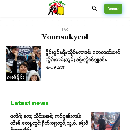
Donate
TAG
Yoonsukyeol
မိူင်းၵူဝ်ႊရီႊယိူဝ်ႊၸၢၼ်း တေၸတ်းပၢင်
လိူၵ်ႈတင်ႈသွမ်ႈ ၼႂ်းလိူၼ်ၵျုၼ်ႊ
April 9, 2025
ၵၢၼ်မိူင်း
Latest news
ပလိၵ်ႈ လႄႈ သိုၵ်းမၢၼ်ႈ ဢဝ်ၵူၼ်းၸပ်း
ယိၼ်ႉတေႃႇလွင်းႁဵတ်းၽူႈၸွပ်ႇယူႇဝႆႉ ၼႂ်းဝဵ