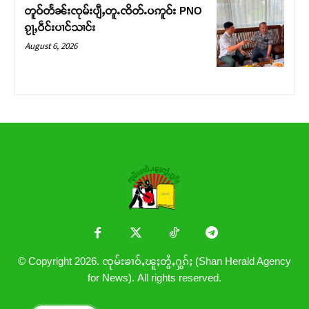
တူဝ်တႅၼ်းၸုမ်းပျီႇတူႉၸိတ်ႉပဢူဝ်း PNO
ၵႂႃႇဝဵင်းပၢင်သၢင်း
August 6, 2026
© Copyright 2026. ၸုမ်းၶၢဝ်ႇၽူႈတွႆႇႁွၵ်ႈ (Shan Herald Agency
for News). All rights reserved.