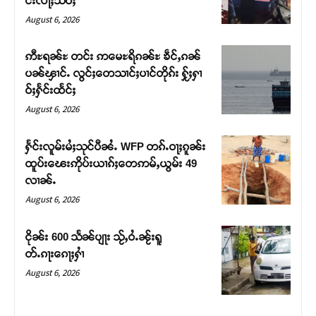
င်းလႃႈသဵဝ်ႈ
August 6, 2026
ဢီႊရၼ်ႊ တင်း ဢမေႊရိၵၼ်ႊ ၶဵင်ႇၵၼ်
ပၼ်ၾၢင်ႉ လွင်ႈတေသၢင်ႈပၢင်တိုၵ်း ႁႂ်ႈႁၢ
ဝ်ႈႁႅင်းထႅင်ႈ
August 6, 2026
ႁႅင်းလူမ်းမႆႈသုင်ပီၼႆႉ WFP တၵ်ႉဝႃႈၵူၼ်း
ထူပ်းၽေးဢိုပ်းယၢၵ်ႈတေဢမ်ႇယွမ်း 49
လၢၼ်ႉ
Support SHAN
August 6, 2026
တႃႇႁႂ်ႈသဵင်ၵၢင်ၸႂ်ၵူၼ်းမိူင်း ၵူႈတီႈၵူႈလႅၼ်ပေႃးတေၸွ
ငိုၼ်း 600 သႅၼ်ပျႃး သႂ်ႇဝႆႉၼႂ်းရူ
တ်ႇ တူဝ်ႈလုမ်ႈၾႃႉၼၼ်ႉ ၶဝ်ႈႁူမ်ႈၵမ်ႉထႅမ် ၸုမ်းၶၢ
တ်ႉၵႃးၵေႃႈႁၢႆ
ဝ်ႇၽူႈတွႆႇႁွၵ်ႈ လႆႈယူႇၶႃႈဢေႃႈ။
August 6, 2026
Donate Now