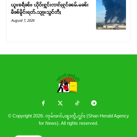
ယူႊၶရဵၼ်ႊ ယိုဝ်းႁူင်းၸၢၵ်ႈႁုင်ၼမ်ႉမၼ်း
မဵၼ်မိူင်းရတ်ႉသျႃႊသွင်တီႈ
August 7, 2026
© Copyright 2026. ၸုမ်းၶၢဝ်ႇၽူႈတွႆႇႁွၵ်ႈ (Shan Herald Agency
for News). All rights reserved.