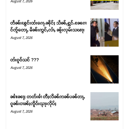
August 7, 2026
တႅၼ်းၽွင်းထႆးၵေႃႉၼိုင်ႈ သႅၼ်ႇႁွင်ႉၼႄၵၢ
င်ၸႂ်တေႃႇ မိၼ်းဢွင်ႇလၢႆႇ ၼႂ်းလုမ်းသၽႃး
August 7, 2026
တႆးၵူဝ်သင် ???
August 7, 2026
Support SHAN
တႃႇႁႂ်ႈသဵင်ၵၢင်ၸႂ်ၵူၼ်းမိူင်း ၵူႈတီႈၵူႈလႅၼ်ပေႃးတေၸွ
ၼၢႆးၼႃႈ တတ်းၶၢႆ တီႈလိၼ်ဢၼ်ပၼ်တႃႇ
တ်ႇ တူဝ်ႈလုမ်ႈၾႃႉၼၼ်ႉ ၶဝ်ႈႁူမ်ႈၵမ်ႉထႅမ် ၸုမ်းၶၢ
ၵူၼ်းဝၢၼ်ႈၸိူဝ်းၺႃးလိုပ်ႈ
ဝ်ႇၽူႈတွႆႇႁွၵ်ႈ လႆႈယူႇၶႃႈဢေႃႈ။
August 7, 2026
Donate Now