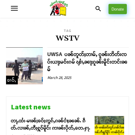
Donate
TAG
WSTV
UWSA ပၼ်တူတ်ႈတၢမ်ႇ ၵူၼ်းတိတ်းၸ
ပ်းယႃႈမဝ်းၵမ် ၾၢႆႇၼႃႈၵူၼ်းမိူင်းတင်းၼ
မ်
March 28, 2025
ၶၢဝ်ႇ
Latest news
တႃႇထႆး-မၢၼ်ႈၶဝ်ႈဢွၵ်ႇၵၼ်ငၢႆႈၼၼ်ႉ ၵဵ
တ်ႉလၢၼ်ႇတီႈႁူဝ်မိူင်း ဢၢၼ်းပိုတ်ႇတေႉႁႃႉ