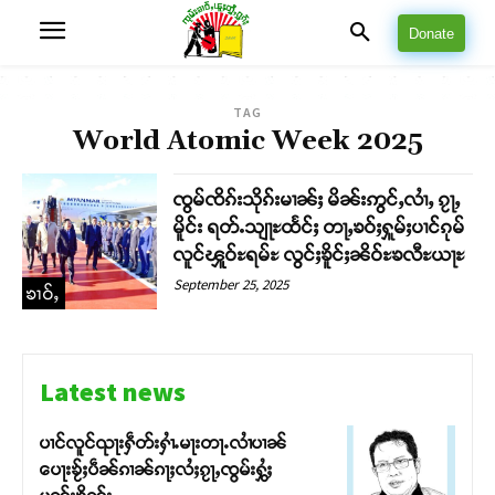
Donate
TAG
World Atomic Week 2025
ၸွမ်ၸိၵ်းသိုၵ်းမၢၼ်ႈ မိၼ်းဢွင်ႇလၢႆႇ ၵႂႃႇ
မိူင်း ရတ်ႉသျႃႊထႅင်ႈ တႃႇၶဝ်ႈႁူမ်ႈပၢင်ၵုမ်
လူင်ၾူဝ်ႊရမ်ႊ လွင်ႈၶိူင်ႈၼိဝ်ႊၶလီႊယႃႊ
September 25, 2025
ၶၢဝ်ႇ
Latest news
ပၢင်လူင်ၺႃးႁဵတ်းႁၢႆႉမႃးတႃႉလၢႆပၢၼ် ​​
ပေႃးၶႂ်ႈပဵၼ်ၵၢၼ်ၵႃႈလႆႈၵႂႃႇၸွမ်းႁွႆႈ