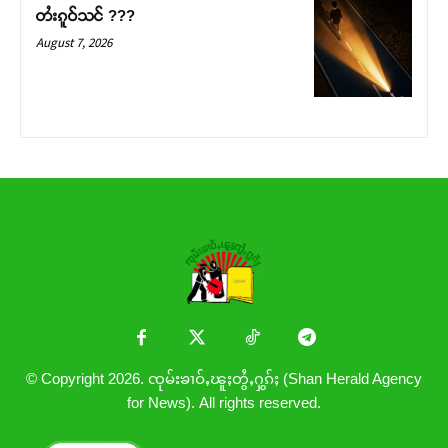
တႆးၵူဝ်သင် ???
August 7, 2026
© Copyright 2026. ၸုမ်းၶၢဝ်ႇၽူႈတွႆႇႁွၵ်ႈ (Shan Herald Agency
for News). All rights reserved.