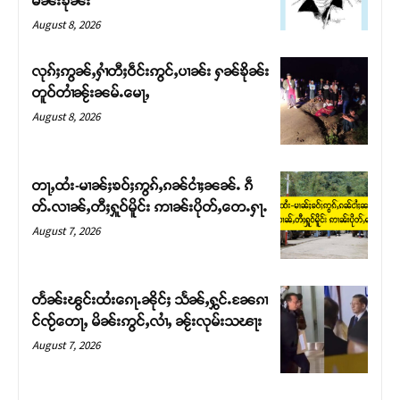
မၼ်းၶိုၼ်း
August 8, 2026
လုၵ်ႈဢွၼ်ႇႁၢႆတီႈဝဵင်းဢွင်ႇပၢၼ်း ႁၼ်ၶိုၼ်း
တူဝ်တၢႆၼႂ်းၼမ်ႉမေႃႇ
August 8, 2026
တႃႇထႆး-မၢၼ်ႈၶဝ်ႈဢွၵ်ႇၵၼ်ငၢႆႈၼၼ်ႉ ၵဵ
တ်ႉလၢၼ်ႇတီႈႁူဝ်မိူင်း ဢၢၼ်းပိုတ်ႇတေႉႁႃႉ
August 7, 2026
Support SHAN
တႃႇႁႂ်ႈသဵင်ၵၢင်ၸႂ်ၵူၼ်းမိူင်း ၵူႈတီႈၵူႈလႅၼ်ပေႃးတေၸွ
တႅၼ်းၽွင်းထႆးၵေႃႉၼိုင်ႈ သႅၼ်ႇႁွင်ႉၼႄၵၢ
တ်ႇ တူဝ်ႈလုမ်ႈၾႃႉၼၼ်ႉ ၶဝ်ႈႁူမ်ႈၵမ်ႉထႅမ် ၸုမ်းၶၢ
င်ၸႂ်တေႃႇ မိၼ်းဢွင်ႇလၢႆႇ ၼႂ်းလုမ်းသၽႃး
ဝ်ႇၽူႈတွႆႇႁွၵ်ႈ လႆႈယူႇၶႃႈဢေႃႈ။
August 7, 2026
Donate Now