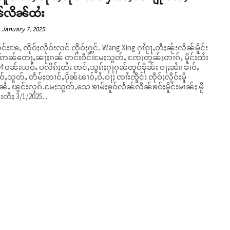
်လိၼ်ထႆး
January 7, 2025
ူင်းၶႄႇ ၸိုဝ်ႈလိုဝ်းလင် ၸိုဝ်ႈႁွင်ႉ Wang Xing ႁၢႆၵႂႃႇတီႈၼႂ်းလိၼ်မိူင်း
 ဢၼ်တေႃႇၼႃႈၵၼ် တင်းဝဵင်းမႄႈသွတ်ႇ ၸႄႈတွၼ်ႈတၢၵ်ႇ မိူင်းထႆး
 4 ဝၼ်းယဝ်ႉ ပလိၵ်ႈထႆး ၸင်ႇသွၵ်ႈႁႃႁၼ်တူဝ်ၶိုၼ်း ဝႃႈၼႆ။ ၶၢဝ်ႇ
ဝ်ႇသူတ်ႇ တႅမ်ႈတၢင်ႇပိုၼ်ၽၢဝ်ႇဝႆႉဝႃႈ ၸၢႆးၸိူင်း ၸိုဝ်ႈလိုဝ်းမိူ
ၼႆႉ ၽွင်းလုၵ်ႉမႄႈသွတ်ႇသေ ၶၢမ်ႈၶူဝ်လႅၼ်လိၼ်ၶဝ်ႈမိူင်းမၢၼ်ႈ မိူ
းတီႈ 3/1/2025...