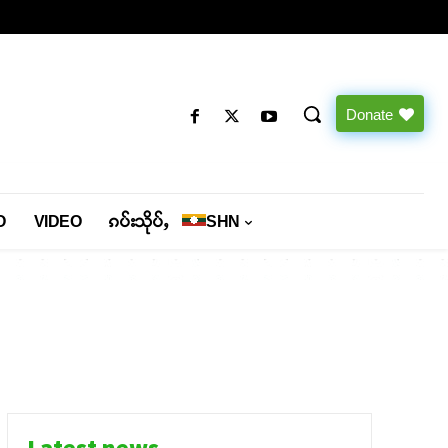
Donate
O
VIDEO
ၵပ်းသိုပ်ႇ
SHN
Latest news