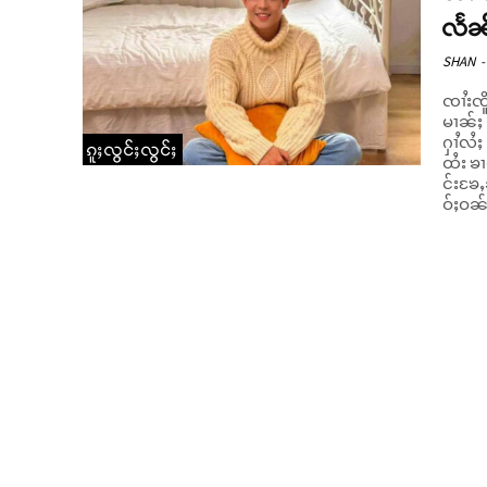
လႅၼ
SHAN
-
ၸၢႆးၸိ
မၢၼ်ႈ
ႁၢႆလႆႈ
ၵူႈလွင်ႈလွင်ႈ
ထႆး ၶၢ
င်းၶႄႇ
ဝ်ႈဝၼ်