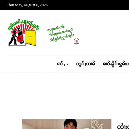
Thursday, August 6, 2026
ၶၢဝ်ႇ
တွင်ႈထၢမ်
ၶၢဝ်ႇမိူင်းႁူမ်ႈ
ၸၢႆး