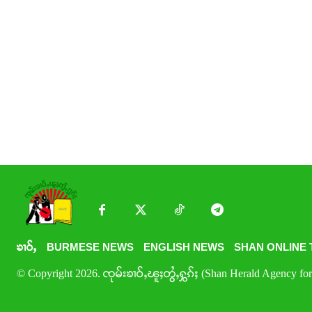
ၶၢဝ်ႇ
BURMESE NEWS
ENGLISH NEWS
SHAN ONLINE 
© Copyright 2026. ၸုမ်းၶၢဝ်ႇၽူႈတွႆႇႁွၵ်ႈ (Shan Herald Agency for 