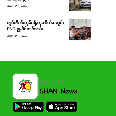
August 6, 2026
တူဝ်တႅၼ်းၸုမ်းပျီႇတူႉၸိတ်ႉပဢူဝ်း
PNO ၵႂႃႇဝဵင်းပၢင်သၢင်း
August 6, 2026