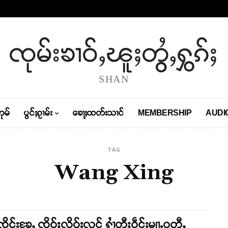
ၸုမ်းၶၢဝ်ႇၽူႈတွႆႇႁွၵ်ႈ
SHAN
တုမ်
ပွင်ႈၵႂၢမ်း
ၶေႃႈထတ်းသၢင်
MEMBERSHIP
AUDI
TAG
Wang Xing
ၸိူင်းၶႄႇ ၸိုဝ်ႈလိုဝ်းလင် ႁၢႆတီႈဝဵင်းမျႃႉဝတီႇ