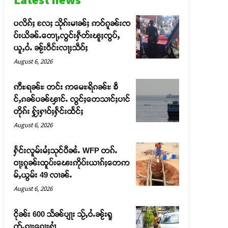
ပလိၵ်ႈ လႄႈ သိုၵ်းမၢၼ်ႈ ဢဝ်ၵူၼ်းၸ
ပ်းယိၼ်ႉတေႃႇလွင်းႁဵတ်းၽူႈၸွပ်ႇ
ယူႇဝႆႉ ၼႂ်းဝဵင်းလႃႈသဵဝ်ႈ
August 6, 2026
ဢီႊရၼ်ႊ တင်း ဢမေႊရိၵၼ်ႊ ၶဵ
င်ႇၵၼ်ပၼ်ၾၢင်ႉ လွင်ႈတေသၢင်ႈပၢင်
တိုၵ်း ႁႂ်ႈႁၢဝ်ႈႁႅင်းထႅင်ႈ
August 6, 2026
ႁႅင်းလူမ်းမႆႈသုင်ပီၼႆႉ WFP တၵ်ႉ
ဝႃႈၵူၼ်းထူပ်းၽေးဢိုပ်းယၢၵ်ႈတေဢ
မ်ႇယွမ်း 49 လၢၼ်ႉ
August 6, 2026
ငိုၼ်း 600 သႅၼ်ပျႃး သႂ်ႇဝႆႉၼႂ်းရူ
တ်ႉၵႃးၵေႃႈႁၢႆ