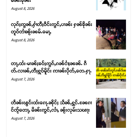
မၼ်းၶိုၼ်း
August 8, 2026
လုၵ်ႈဢွၼ်ႇႁၢႆတီႈဝဵင်းဢွင်ႇပၢၼ်း ႁၼ်ၶိုၼ်း
တူဝ်တၢႆၼႂ်းၼမ်ႉမေႃႇ
August 8, 2026
တႃႇထႆး-မၢၼ်ႈၶဝ်ႈဢွၵ်ႇၵၼ်ငၢႆႈၼၼ်ႉ ၵဵ
တ်ႉလၢၼ်ႇတီႈႁူဝ်မိူင်း ဢၢၼ်းပိုတ်ႇတေႉႁႃႉ
August 7, 2026
Support SHAN
တႃႇႁႂ်ႈသဵင်ၵၢင်ၸႂ်ၵူၼ်းမိူင်း ၵူႈတီႈၵူႈလႅၼ်ပေႃးတေၸွ
တႅၼ်းၽွင်းထႆးၵေႃႉၼိုင်ႈ သႅၼ်ႇႁွင်ႉၼႄၵၢ
တ်ႇ တူဝ်ႈလုမ်ႈၾႃႉၼၼ်ႉ ၶဝ်ႈႁူမ်ႈၵမ်ႉထႅမ် ၸုမ်းၶၢ
င်ၸႂ်တေႃႇ မိၼ်းဢွင်ႇလၢႆႇ ၼႂ်းလုမ်းသၽႃး
ဝ်ႇၽူႈတွႆႇႁွၵ်ႈ လႆႈယူႇၶႃႈဢေႃႈ။
August 7, 2026
Donate Now