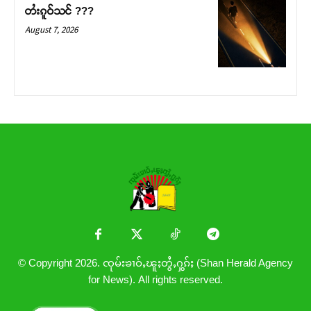
တႆးၵူဝ်သင် ???
August 7, 2026
© Copyright 2026. ၸုမ်းၶၢဝ်ႇၽူႈတွႆႇႁွၵ်ႈ (Shan Herald Agency
for News). All rights reserved.