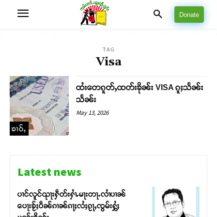
Donate
TAG
Visa
ထႆးတေၵူတ်ႇထတ်းၶိုၼ်း VISA ၵူႈသႅၼ်း
သႅၼ်း
May 13, 2026
ၶၢဝ်ႇ
Latest news
ပၢင်လူင်ၺႃးႁဵတ်းႁၢႆႉမႃးတႃႉလၢႆပၢၼ် ​​
ပေႃးၶႂ်ႈပဵၼ်ၵၢၼ်ၵႃႈလႆႈၵႂႃႇၸွမ်းႁွႆႈ