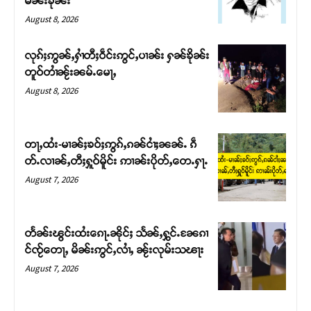
မၼ်းၶိုၼ်း
August 8, 2026
လုၵ်ႈဢွၼ်ႇႁၢႆတီႈဝဵင်းဢွင်ႇပၢၼ်း ႁၼ်ၶိုၼ်း
တူဝ်တၢႆၼႂ်းၼမ်ႉမေႃႇ
August 8, 2026
တႃႇထႆး-မၢၼ်ႈၶဝ်ႈဢွၵ်ႇၵၼ်ငၢႆႈၼၼ်ႉ ၵဵ
တ်ႉလၢၼ်ႇတီႈႁူဝ်မိူင်း ဢၢၼ်းပိုတ်ႇတေႉႁႃႉ
August 7, 2026
Support SHAN
တႃႇႁႂ်ႈသဵင်ၵၢင်ၸႂ်ၵူၼ်းမိူင်း ၵူႈတီႈၵူႈလႅၼ်ပေႃးတေၸွ
တႅၼ်းၽွင်းထႆးၵေႃႉၼိုင်ႈ သႅၼ်ႇႁွင်ႉၼႄၵၢ
တ်ႇ တူဝ်ႈလုမ်ႈၾႃႉၼၼ်ႉ ၶဝ်ႈႁူမ်ႈၵမ်ႉထႅမ် ၸုမ်းၶၢ
င်ၸႂ်တေႃႇ မိၼ်းဢွင်ႇလၢႆႇ ၼႂ်းလုမ်းသၽႃး
ဝ်ႇၽူႈတွႆႇႁွၵ်ႈ လႆႈယူႇၶႃႈဢေႃႈ။
August 7, 2026
Donate Now