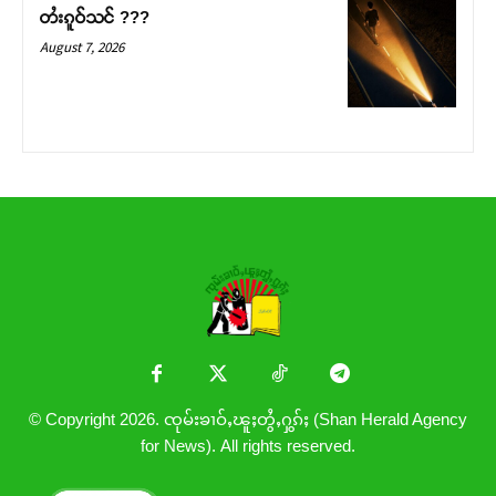
တႆးၵူဝ်သင် ???
August 7, 2026
© Copyright 2026. ၸုမ်းၶၢဝ်ႇၽူႈတွႆႇႁွၵ်ႈ (Shan Herald Agency
for News). All rights reserved.