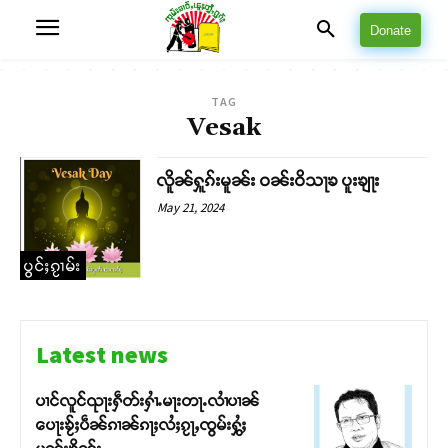
Donate
TAG
Vesak
လိူၼ်ႁူၵ်းမူၼ်း ဝၼ်းဝိသႃၶ ပူးၶျႃး
May 21, 2024
ပွင်ႈၵႂၢမ်း
Latest news
ပၢင်လူင်ၺႃးႁဵတ်းႁၢႆႉမႃးတႃႉလၢႆပၢၼ် ​​
ပေႃးၶႂ်ႈပဵၼ်ၵၢၼ်ၵႃႈလႆႈၵႂႃႇၸွမ်းႁွႆႈ