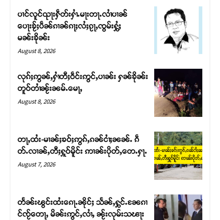
ပၢင်လူင်ၺႃးႁဵတ်းႁၢႆႉမႃးတႃႉလၢႆပၢၼ် ​​
ပေႃးၶႂ်ႈပဵၼ်ၵၢၼ်ၵႃႈလႆႈၵႂႃႇၸွမ်းႁွႆႈ
မၼ်းၶိုၼ်း
August 8, 2026
လုၵ်ႈဢွၼ်ႇႁၢႆတီႈဝဵင်းဢွင်ႇပၢၼ်း ႁၼ်ၶိုၼ်း
တူဝ်တၢႆၼႂ်းၼမ်ႉမေႃႇ
August 8, 2026
တႃႇထႆး-မၢၼ်ႈၶဝ်ႈဢွၵ်ႇၵၼ်ငၢႆႈၼၼ်ႉ ၵဵ
Support SHAN
တ်ႉလၢၼ်ႇတီႈႁူဝ်မိူင်း ဢၢၼ်းပိုတ်ႇတေႉႁႃႉ
August 7, 2026
တႃႇႁႂ်ႈသဵင်ၵၢင်ၸႂ်ၵူၼ်းမိူင်း ၵူႈတီႈၵူႈလႅၼ်ပေႃးတေၸွ
တ်ႇ တူဝ်ႈလုမ်ႈၾႃႉၼၼ်ႉ ၶဝ်ႈႁူမ်ႈၵမ်ႉထႅမ် ၸုမ်းၶၢ
ဝ်ႇၽူႈတွႆႇႁွၵ်ႈ လႆႈယူႇၶႃႈဢေႃႈ။
တႅၼ်းၽွင်းထႆးၵေႃႉၼိုင်ႈ သႅၼ်ႇႁွင်ႉၼႄၵၢ
င်ၸႂ်တေႃႇ မိၼ်းဢွင်ႇလၢႆႇ ၼႂ်းလုမ်းသၽႃး