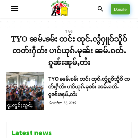
Donate
TAG
TYO ၼမ်ႉၶမ်း တင်း ထုင်ႉလွႆႁူဝ်သိူဝ်
ၸတ်းႁဵတ်း ပၢင်ယုၵ်ႉမုၼ်း ၼမ်ႉၵတ်ႉ
ၵူၼ်းၼုမ်ႇတႆး
TYO ၼမ်ႉၶမ်း တင်း ထုင်ႉလွႆႁူဝ်သိူဝ် ၸ
တ်းႁဵတ်း ပၢင်ယုၵ်ႉမုၼ်း ၼမ်ႉၵတ်ႉ
ၵူၼ်းၼုမ်ႇတႆး
October 11, 2019
ၵူႈလွင်ႈလွင်ႈ
Latest news