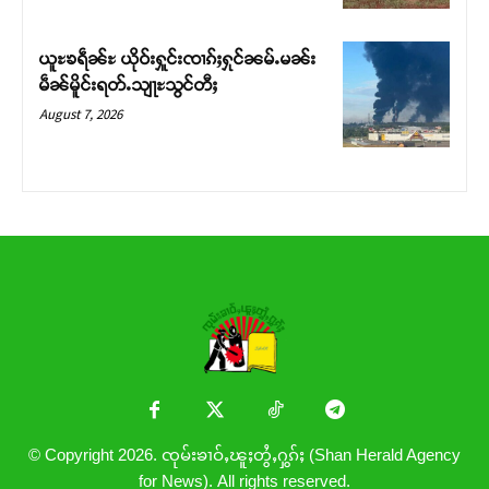
ယူႊၶရဵၼ်ႊ ယိုဝ်းႁူင်းၸၢၵ်ႈႁုင်ၼမ်ႉမၼ်း
မဵၼ်မိူင်းရတ်ႉသျႃႊသွင်တီႈ
August 7, 2026
© Copyright 2026. ၸုမ်းၶၢဝ်ႇၽူႈတွႆႇႁွၵ်ႈ (Shan Herald Agency
for News). All rights reserved.