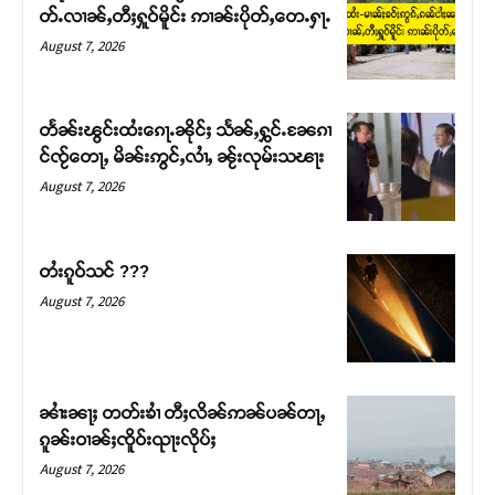
တ်ႉလၢၼ်ႇတီႈႁူဝ်မိူင်း ဢၢၼ်းပိုတ်ႇတေႉႁႃႉ
August 7, 2026
တႅၼ်းၽွင်းထႆးၵေႃႉၼိုင်ႈ သႅၼ်ႇႁွင်ႉၼႄၵၢ
င်ၸႂ်တေႃႇ မိၼ်းဢွင်ႇလၢႆႇ ၼႂ်းလုမ်းသၽႃး
August 7, 2026
တႆးၵူဝ်သင် ???
August 7, 2026
Support SHAN
တႃႇႁႂ်ႈသဵင်ၵၢင်ၸႂ်ၵူၼ်းမိူင်း ၵူႈတီႈၵူႈလႅၼ်ပေႃးတေၸွ
တ်ႇ တူဝ်ႈလုမ်ႈၾႃႉၼၼ်ႉ ၶဝ်ႈႁူမ်ႈၵမ်ႉထႅမ် ၸုမ်းၶၢ
ၼၢႆးၼႃႈ တတ်းၶၢႆ တီႈလိၼ်ဢၼ်ပၼ်တႃႇ
ဝ်ႇၽူႈတွႆႇႁွၵ်ႈ လႆႈယူႇၶႃႈဢေႃႈ။
ၵူၼ်းဝၢၼ်ႈၸိူဝ်းၺႃးလိုပ်ႈ
August 7, 2026
Donate Now