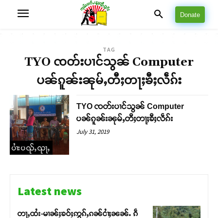
Donate
TAG
TYO ၸတ်းပၢင်သွၼ် Computer
ပၼ်ၵူၼ်းၼုမ်ႇတီႈတႃႈၶီႈလဵၵ်း
TYO ၸတ်းပၢင်သွၼ် Computer
ပၼ်ၵူၼ်းၼုမ်ႇတီႈတႃႈၶီႈလဵၵ်း
July 31, 2019
ပၢႆးပၺ်ႇၺႃႇ
Latest news
တႃႇထႆး-မၢၼ်ႈၶဝ်ႈဢွၵ်ႇၵၼ်ငၢႆႈၼၼ်ႉ ၵဵ