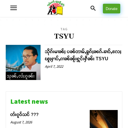
Donate
TAG
TSYU
သိုၵ်းမၢၼ်ႈ ပၼ်တၢမ်ႇၶွၵ်ႈၼၵ်ႉၶၢဝ်ႇလႄႈ
ၽူႈႁၢပ်ႇၵၢၼ်ၼႂ်းႁူင်းႁဵၼ်း TSYU
April 7, 2022
သုၼ်ႇလႆႈၵူၼ်း
Latest news
တႆးၵူဝ်သင် ???
August 7, 2026