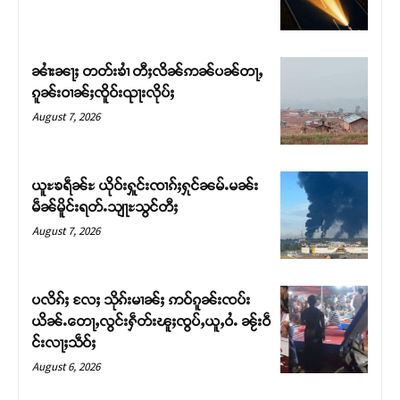
ၼၢႆးၼႃႈ တတ်းၶၢႆ တီႈလိၼ်ဢၼ်ပၼ်တႃႇ
ၵူၼ်းဝၢၼ်ႈၸိူဝ်းၺႃးလိုပ်ႈ
August 7, 2026
ယူႊၶရဵၼ်ႊ ယိုဝ်းႁူင်းၸၢၵ်ႈႁုင်ၼမ်ႉမၼ်း
မဵၼ်မိူင်းရတ်ႉသျႃႊသွင်တီႈ
August 7, 2026
Support SHAN
တႃႇႁႂ်ႈသဵင်ၵၢင်ၸႂ်ၵူၼ်းမိူင်း ၵူႈတီႈၵူႈလႅၼ်ပေႃးတေၸွ
ပလိၵ်ႈ လႄႈ သိုၵ်းမၢၼ်ႈ ဢဝ်ၵူၼ်းၸပ်း
တ်ႇ တူဝ်ႈလုမ်ႈၾႃႉၼၼ်ႉ ၶဝ်ႈႁူမ်ႈၵမ်ႉထႅမ် ၸုမ်းၶၢ
ယိၼ်ႉတေႃႇလွင်းႁဵတ်းၽူႈၸွပ်ႇယူႇဝႆႉ ၼႂ်းဝဵ
ဝ်ႇၽူႈတွႆႇႁွၵ်ႈ လႆႈယူႇၶႃႈဢေႃႈ။
င်းလႃႈသဵဝ်ႈ
August 6, 2026
Donate Now