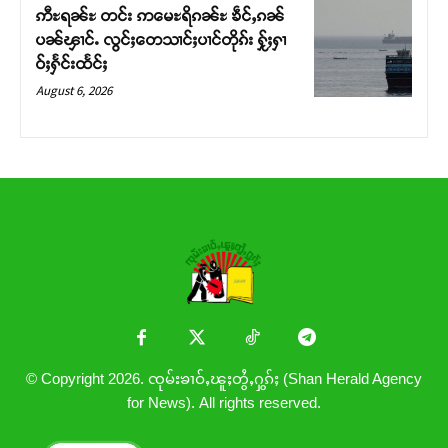
ဢီႊရၼ်ႊ တင်း ဢမေႊရိၵၼ်ႊ ၶဵင်ႇၵၼ်
ပၼ်ၾၢင်ႉ လွင်ႈတေသၢင်ႈပၢင်တိုၵ်း ႁႂ်ႈႁၢ
ဝ်ႈႁႅင်းထႅင်ႈ
August 6, 2026
© Copyright 2026. ၸုမ်းၶၢဝ်ႇၽူႈတွႆႇႁွၵ်ႈ (Shan Herald Agency
for News). All rights reserved.