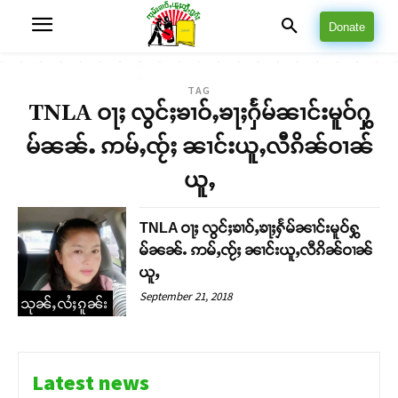
Donate
TAG
TNLA ဝႃႈ လွင်ႈၶၢဝ်ႇၶႃႈႁႅမ်ၼၢင်းမူဝ်ႁွ
မ်ၼၼ်ႉ ဢမ်ႇၸႂ်ႈ ၼၢင်းယူႇလီၵိၼ်ဝၢၼ်
ယူႇ
TNLA ဝႃႈ လွင်ႈၶၢဝ်ႇၶႃႈႁႅမ်ၼၢင်းမူဝ်ႁွ
မ်ၼၼ်ႉ ဢမ်ႇၸႂ်ႈ ၼၢင်းယူႇလီၵိၼ်ဝၢၼ်
ယူႇ
September 21, 2018
သုၼ်ႇလႆႈၵူၼ်း
Latest news