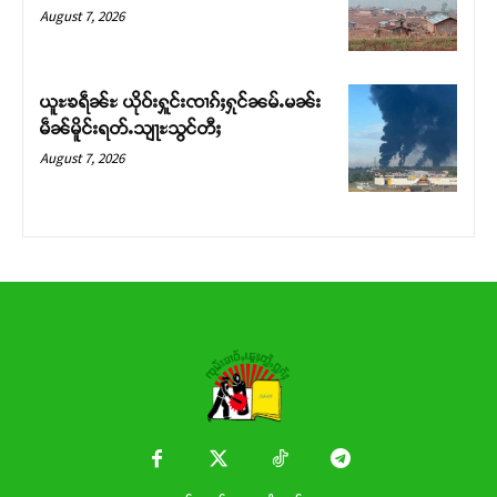
Donate Now
August 7, 2026
ယူႊၶရဵၼ်ႊ ယိုဝ်းႁူင်းၸၢၵ်ႈႁုင်ၼမ်ႉမၼ်း
မဵၼ်မိူင်းရတ်ႉသျႃႊသွင်တီႈ
August 7, 2026