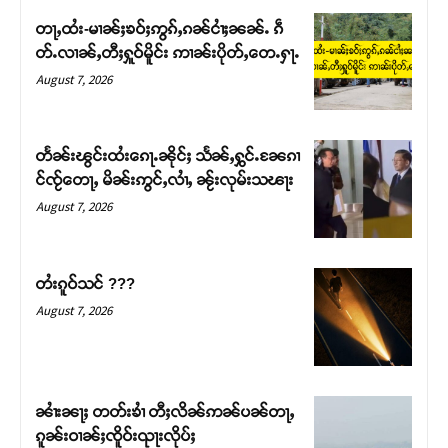
တႃႇထႆး-မၢၼ်ႈၶဝ်ႈဢွၵ်ႇၵၼ်ငၢႆႈၼၼ်ႉ ၵဵ
တ်ႉလၢၼ်ႇတီႈႁူဝ်မိူင်း ဢၢၼ်းပိုတ်ႇတေႉႁႃႉ
August 7, 2026
တႅၼ်းၽွင်းထႆးၵေႃႉၼိုင်ႈ သႅၼ်ႇႁွင်ႉၼႄၵၢ
င်ၸႂ်တေႃႇ မိၼ်းဢွင်ႇလၢႆႇ ၼႂ်းလုမ်းသၽႃး
August 7, 2026
တႆးၵူဝ်သင် ???
Support SHAN
August 7, 2026
တႃႇႁႂ်ႈသဵင်ၵၢင်ၸႂ်ၵူၼ်းမိူင်း ၵူႈတီႈၵူႈလႅၼ်ပေႃးတေၸွ
တ်ႇ တူဝ်ႈလုမ်ႈၾႃႉၼၼ်ႉ ၶဝ်ႈႁူမ်ႈၵမ်ႉထႅမ် ၸုမ်းၶၢ
ဝ်ႇၽူႈတွႆႇႁွၵ်ႈ လႆႈယူႇၶႃႈဢေႃႈ။
ၼၢႆးၼႃႈ တတ်းၶၢႆ တီႈလိၼ်ဢၼ်ပၼ်တႃႇ
ၵူၼ်းဝၢၼ်ႈၸိူဝ်းၺႃးလိုပ်ႈ