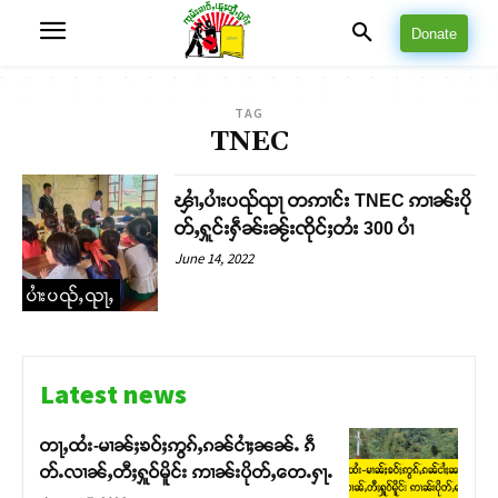
Donate
TAG
TNEC
ၾၢႆႇပၢႆးပၺ်ၺႃ တဢၢင်း TNEC ဢၢၼ်းပို
တ်ႇႁူင်းႁဵၼ်းၼႂ်းၸိုင်ႈတႆး 300 ပၢႆ
June 14, 2022
ပၢႆးပၺ်ႇၺႃႇ
Latest news
တႃႇထႆး-မၢၼ်ႈၶဝ်ႈဢွၵ်ႇၵၼ်ငၢႆႈၼၼ်ႉ ၵဵ
တ်ႉလၢၼ်ႇတီႈႁူဝ်မိူင်း ဢၢၼ်းပိုတ်ႇတေႉႁႃႉ