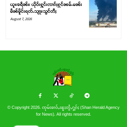
ယူႊၶရဵၼ်ႊ ယိုဝ်းႁူင်းၸၢၵ်ႈႁုင်ၼမ်ႉမၼ်း
မဵၼ်မိူင်းရတ်ႉသျႃႊသွင်တီႈ
August 7, 2026
© Copyright 2026. ၸုမ်းၶၢဝ်ႇၽူႈတွႆႇႁွၵ်ႈ (Shan Herald Agency
for News). All rights reserved.