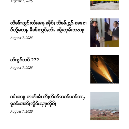
August 7, 2026
တႅၼ်းၽွင်းထႆးၵေႃႉၼိုင်ႈ သႅၼ်ႇႁွင်ႉၼႄၵၢ
င်ၸႂ်တေႃႇ မိၼ်းဢွင်ႇလၢႆႇ ၼႂ်းလုမ်းသၽႃး
August 7, 2026
တႆးၵူဝ်သင် ???
August 7, 2026
Support SHAN
တႃႇႁႂ်ႈသဵင်ၵၢင်ၸႂ်ၵူၼ်းမိူင်း ၵူႈတီႈၵူႈလႅၼ်ပေႃးတေၸွ
ၼၢႆးၼႃႈ တတ်းၶၢႆ တီႈလိၼ်ဢၼ်ပၼ်တႃႇ
တ်ႇ တူဝ်ႈလုမ်ႈၾႃႉၼၼ်ႉ ၶဝ်ႈႁူမ်ႈၵမ်ႉထႅမ် ၸုမ်းၶၢ
ၵူၼ်းဝၢၼ်ႈၸိူဝ်းၺႃးလိုပ်ႈ
ဝ်ႇၽူႈတွႆႇႁွၵ်ႈ လႆႈယူႇၶႃႈဢေႃႈ။
August 7, 2026
Donate Now