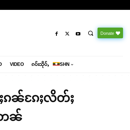
Donate
O
VIDEO
ၵပ်းသိုပ်ႇ
SHN
မ်ႈၵၼ်ၵႄႈလိတ်ႈ
်းတၼ်