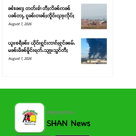
ၼၢႆးၼႃႈ တတ်းၶၢႆ တီႈလိၼ်ဢၼ်
ပၼ်တႃႇ ၵူၼ်းဝၢၼ်ႈၸိူဝ်းၺႃးလိုပ်ႈ
August 7, 2026
ယူႊၶရဵၼ်ႊ ယိုဝ်းႁူင်းၸၢၵ်ႈႁုင်ၼမ်ႉ
မၼ်းမဵၼ်မိူင်းရတ်ႉသျႃႊသွင်တီႈ
August 7, 2026