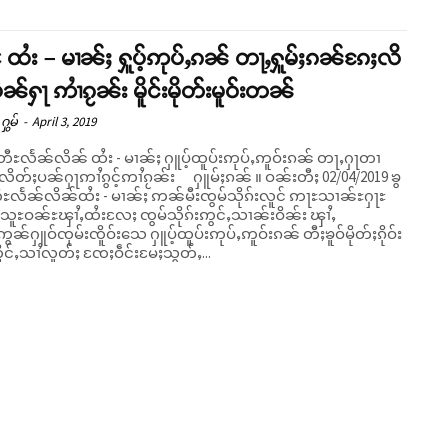
ထႆး – မၢၼ်ႈ ႁူပ့်ဢုပ်ႇၵၼ် တႃႇႁူမ်ႈၵၼ်ၵႄႈလိ
ၼ်ႁႃ ဢၢႆၵႂၼ်း မိူင်းမိုတ်းမူဝ်းတၼ်
ႁွမ်
-
April 3, 2019
မတီႊလႅၼ်လိၼ် ထႆး - မၢၼ်ႈ ႁူပ့်ထူပ်းဢုပ်ႇဢူဝ်းၵၼ် တႃႇႁႃတၢ
တ်ႈပၼ်ႁႃဢၢႆၵွင့်ဢၢႆၵႂၼ်း ႁူမ်ႈၵၼ် ။ ဝၼ်းတီႈ 02/04/2019 ၶွ
ီႊလႅၼ်လိၼ်ထႆး - မၢၼ်ႈ ဢၼ်မီးၸွမ်သိုၵ်းလူင် ဢႃႊသၢၼ်ႊႁႃႊ
သူႊဝၼ်ႊၾၢႆႇထႆးလႄႈ ၸွမ်သိုၵ်းဢွင်ႇသၢၼ်းဝိၼ်း ၾၢႆႇ
ွၼ်ႁူဝ်ၸုမ်းၸိူဝ်းသေ ႁူပ့်ထူပ်းဢုပ်ႇဢူဝ်းၵၼ် တီႈၶူဝ်မိုတ်ႈၵိုဝ်း
ဢိူင်ႇသၢႆလူတ်ႈ ၸႄႈဝဵင်းမႄႈသွတ်ႇ...