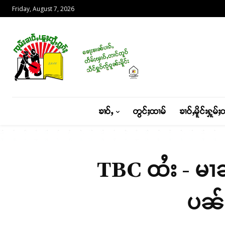
Friday, August 7, 2026
ၶၢဝ်ႇ
တွင်ႈထၢမ်
ၶၢဝ်ႇမိူင်းႁူမ်ႈ
TBC ထႆး - မၢၼ
ပၼ်ႁ