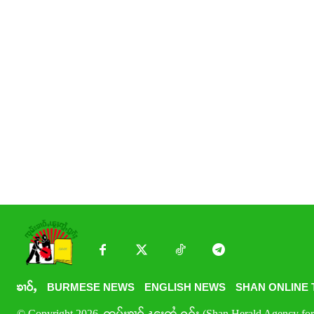
ၶၢဝ်ႇ
BURMESE NEWS
ENGLISH NEWS
SHAN ONLINE 
© Copyright 2026. ၸုမ်းၶၢဝ်ႇၽူႈတွႆႇႁွၵ်ႈ (Shan Herald Agency for 