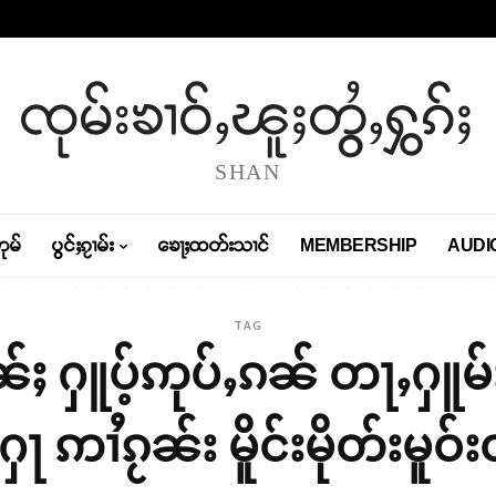
ၸုမ်းၶၢဝ်ႇၽူႈတွႆႇႁွၵ်ႈ
SHAN
တုမ်
ပွင်ႈၵႂၢမ်း
ၶေႃႈထတ်းသၢင်
MEMBERSHIP
AUDI
TAG
်ႈ ႁူပ့်ဢုပ်ႇၵၼ် တႃႇႁူ
ႃ ဢၢႆၵႂၼ်း မိူင်းမိုတ်းမူဝ