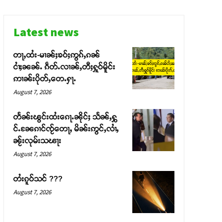
Latest news
တႃႇထႆး-မၢၼ်ႈၶဝ်ႈဢွၵ်ႇၵၼ်
ငၢႆႈၼၼ်ႉ ၵဵတ်ႉလၢၼ်ႇတီႈႁူဝ်မိူင်း
ဢၢၼ်းပိုတ်ႇတေႉႁႃႉ
August 7, 2026
တႅၼ်းၽွင်းထႆးၵေႃႉၼိုင်ႈ သႅၼ်ႇႁွ
င်ႉၼႄၵၢင်ၸႂ်တေႃႇ မိၼ်းဢွင်ႇလၢႆႇ
ၼႂ်းလုမ်းသၽႃး
August 7, 2026
တႆးၵူဝ်သင် ???
August 7, 2026