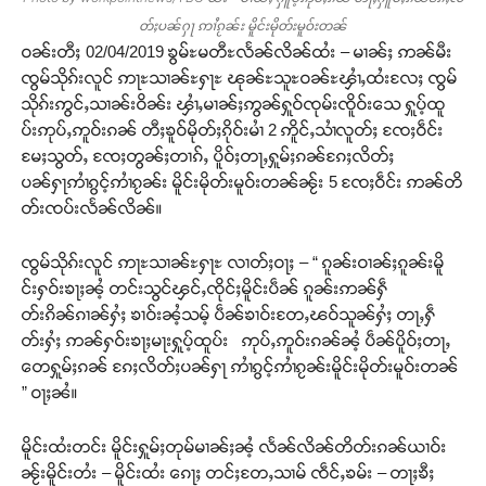
တ်ႈပၼ်ႁႃ ဢၢႆၵႂၼ်း မိူင်းမိုတ်းမူဝ်းတၼ်
ဝၼ်းတီႈ 02/04/2019 ၶွမ်ႊမတီႊလႅၼ်လိၼ်ထႆး – မၢၼ်ႈ ဢၼ်မီး
ၸွမ်သိုၵ်းလူင် ဢႃႊသၢၼ်ႊႁႃႊ ၽုၼ်ႊသူႊဝၼ်ႊၾၢႆႇထႆးလႄႈ ၸွမ်
သိုၵ်းဢွင်ႇသၢၼ်းဝိၼ်း ၾၢႆႇမၢၼ်ႈဢွၼ်ႁူဝ်ၸုမ်းၸိူဝ်းသေ ႁူပ့်ထူ
ပ်းဢုပ်ႇဢူဝ်းၵၼ် တီႈၶူဝ်မိုတ်ႈၵိုဝ်းမၢႆ 2 ဢိူင်ႇသၢႆလူတ်ႈ ၸႄႈဝဵင်း
မႄႈသွတ်ႇ ၸႄႈတွၼ်ႈတၢၵ်ႇ ပိူဝ်ႈတႃႇႁူမ်ႈၵၼ်ၵႄႈလိတ်ႈ
ပၼ်ႁႃဢၢႆၵွင့်ဢၢႆၵႂၼ်း မိူင်းမိုတ်းမူဝ်းတၼ်ၼႂ်း 5 ၸႄႈဝဵင်း ဢၼ်တိ
တ်းၸပ်းလႅၼ်လိၼ်။
ၸွမ်သိုၵ်းလူင် ဢႃႊသၢၼ်ႊႁႃႊ လၢတ်ႈဝႃႈ – “ ၵူၼ်းဝၢၼ်ႈၵူၼ်းမိူ
င်းႁဝ်းၶႃႈၼႆ့ တင်းသွင်ၾင်ႇၸိုင်ႈမိူင်းပဵၼ် ၵူၼ်းဢၼ်ႁဵ
တ်းၵိၼ်ၵၢၼ်ႁႆႈ ၶၢဝ်းၼႆ့သမ့် ပဵၼ်ၶၢဝ်းတႄႇၽဝ်သူၼ်ႁႆႈ တႃႇႁဵ
တ်းႁႆႈ ဢၼ်ႁဝ်းၶႃႈမႃးႁူပ့်ထူပ်း ဢုပ်ႇဢူဝ်းၵၼ်ၼႆ့ ပဵၼ်ပိူဝ်ႈတႃႇ
တေႁူမ်ႈၵၼ် ၵႄႈလိတ်ႈပၼ်ႁႃ ဢၢႆၵွင့်ဢၢႆၵႂၼ်းမိူင်းမိုတ်းမူဝ်းတၼ်
” ဝႃႈၼႆ။
မိူင်းထႆးတင်း မိူင်းႁူမ်ႈတုမ်မၢၼ်ႈၼႆ့ လႅၼ်လိၼ်တိတ်းၵၼ်ယၢဝ်း
ၼႂ်းမိူင်းတႆး – မိူင်းထႆး ၵေႃႈ တင်ႈတႄႇသၢမ် ၸဵင်ႇၶမ်း – တႃႈၶီႈ