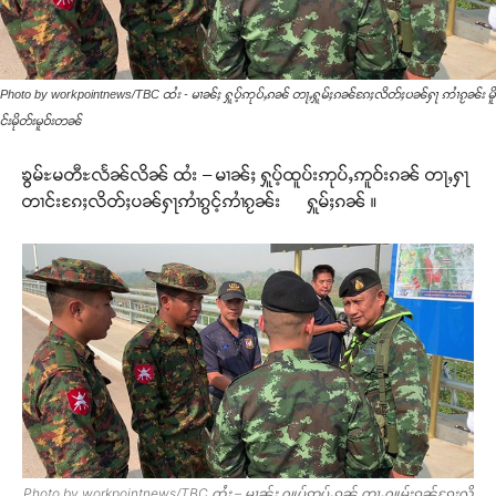
Photo by workpointnews/TBC ထႆး - မၢၼ်ႈ ႁူပ့်ဢုပ်ႇၵၼ် တႃႇႁူမ်ႈၵၼ်ၵႄႈလိတ်ႈပၼ်ႁႃ ဢၢႆၵႂၼ်း မိူ
င်းမိုတ်းမူဝ်းတၼ်
ၶွမ်ႊမတီႊလႅၼ်လိၼ် ထႆး – မၢၼ်ႈ ႁူပ့်ထူပ်းဢုပ်ႇဢူဝ်းၵၼ် တႃႇႁႃ
တၢင်းၵႄႈလိတ်ႈပၼ်ႁႃဢၢႆၵွင့်ဢၢႆၵႂၼ်း ႁူမ်ႈၵၼ် ။
Photo by workpointnews/TBC ထႆး – မၢၼ်ႈ ႁူပ့်ဢုပ်ႇၵၼ် တႃႇႁူမ်ႈၵၼ်ၵႄႈလိ