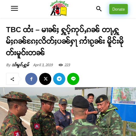
Donate
TBC ထႆး – မၢၼ်ႈ ႁူပ့်ဢုပ်ႇၵၼ် တႃႇႁူ
မ်ႈၵၼ်ၵႄႈလိတ်ႈပၼ်ႁႃ ဢၢႆၵႂၼ်း မိူင်းမို
တ်းမူဝ်းတၼ်
April 3, 2019
223
By
သၢႆမွၵ်ႇႁွမ်