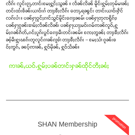
လဵၵ်း လူင်းၵႂႃႇတၢင်းမႄႈႁွင်ႈသွၼ် ။ လႅၼ်လိၼ် မိူင်းႁူမ်ႈတုမ်မၢၼ်ႈ
တင်းထႆးၶႅၼ်းယၢဝ်းၵႆ တႃႈၶီႈလဵၵ်း တေႃႇရၼွင်း တၢင်းယၢဝ်းႁဵင်
လၵ်းပၢႆ ။ ပၼ်ႁႃဝူင်ႈၵၢင်သွင်မိူင်းၵေႃႈၼမ်၊ ပၼ်ႁႃတုၸရိူၵ်ႈ၊
ပၼ်ႁႃၵူၼ်းၶၢမ်ႈလႅၼ်လိၼ်၊ ပၼ်ႁႃယႃႈမဝ်းၵမ်ဢၼ်လူဝ်ႇႁူ
မ်ႈၵၼ်ၵႅတ်ႇၵင်ႈပူၵ်းပွင်ၵေႃႈမီးတင်းၼမ်။ ၸႄႈတွၼ်ႈ တႃႈၶီႈလဵၵ်း
ၼႆ့မီးႁူးၽၵ်းတူလူင်ၵၢၼ်ၵႃ့ၶၢႆ တႃႈၶီႈလဵၵ်း – မႄႈသၢႆ ၵူၼ်းၶ
ဝ်ႈဢွၵ်ႇ ၼပ့်ဢၢၼ်ႇ ႁူဝ်မိုၼ်ႇ ႁူဝ်သႅၼ်။
ဢၢၼ်ႇယဝ်ႉႁူမ်ႈပၼ်တၢင်းႁၼ်ထိုင်တီႈၼႆႈ
Support SHAN
promotion
SHAN Membership
တႃႇႁႂ်ႈသဵင်ၵၢင်ၸႂ်ၵူၼ်းမိူင်း ၵူႈတီႈၵူႈလႅၼ်ပေႃးတေၸွ