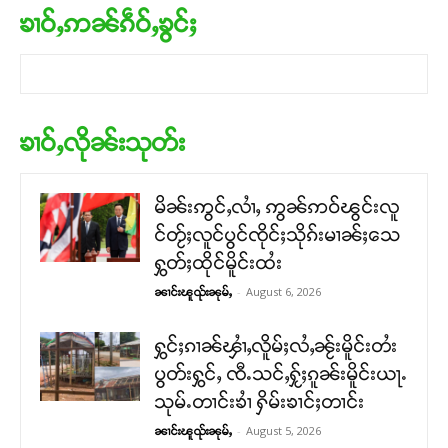
ၶၢဝ်ႇဢၼ်ၵဵဝ်ႇၶွင်ႈ
ၶၢဝ်ႇလိုၼ်းသုတ်း
မိၼ်းဢွင်ႇလၢႆႇ ဢွၼ်ဢဝ်ၽွင်းလူ
င်တႂ်ႈလူင်ပွင်ၸိုင်ႈသိုၵ်းမၢၼ်ႈသေ
ႁွတ်ႈထိုင်မိူင်းထႆး
-
August 6, 2026
ၼၢင်းၽူၺ်းၼုမ်ႇ
ႁွင်ႈၵၢၼ်ၾၢႆႇလိူမ်ႈလႆႇၼႂ်းမိူင်းတႆး
ပွတ်းႁွင်ႇ ၸီႉသင်ႇႁႂ်ႈၵူၼ်းမိူင်းယႃႉ
သုမ်ႉတၢင်းၶၢႆ ႁိမ်းၶၢင်ႈတၢင်း
-
August 5, 2026
ၼၢင်းၽူၺ်းၼုမ်ႇ