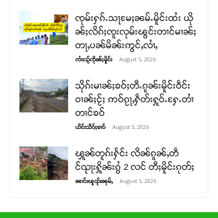
ၸုမ်းႁၵ်ႉသႃမႄႈၼမ်ႉမိူင်းထႆး ယို
ၼ်ႈလိၵ်ႈၸူးလုမ်းၽွင်းတၢင်မၢၼ်ႈ
တႃႇပၼ်မိၼ်းဢွင်ႇလၢႆႇ
-
August 5, 2026
ၸၢႆးသႂ်ၸိုၼ်ႈမိူင်း
သိုၵ်းမၢၼ်ႈၶဝ်ႈတီႉၵူၼ်းမိူင်းဝဵင်း
ဝၢၼ်ႈငႂ်ႈ ဢဝ်ၵႂႃႇႁဵတ်းႁူဝ်ႉႁႄႉတၢႆ
တၢင်ၶဝ်
-
August 5, 2026
ယိင်းသဵဝ်ႈၶၢဝ်
ၾူၼ်တူၵ်းႁႅင်း လိၼ်ၵူၼ်ႇတဵ
င်ၺႃးႁိူၼ်းၵွႆ 2 လင် တီႈမိူင်းၵုတ်ႈ
-
August 5, 2026
ၼၢင်းၽူၺ်းၼုမ်ႇ