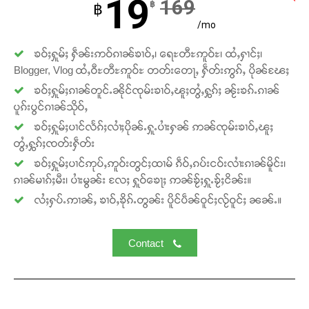
19
169
တ်ႇ တူဝ်ႈလုမ်ႈၾႃႉၼၼ်ႉ ၶဝ်ႈႁူမ်ႈၵမ်ႉထႅမ် ၸုမ်းၶၢ
฿
฿
ဝ်ႇၽူႈတွႆႇႁွၵ်ႈ လႆႈယူႇၶႃႈဢေႃႈ။
/mo
ၶဝ်ႈႁူမ်ႈ ႁဵၼ်းဢဝ်ၵၢၼ်ၶၢဝ်ႇ၊ ရေႊတီႊဢူဝ်ႊ၊ ထႆႇႁၢင်ႈ၊
Donate Now
Blogger, Vlog ထႆႇဝီႊတီႊဢူဝ်ႊ တတ်းတေႃႇ ႁဵတ်းဢွၵ်ႇ ပိုၼ်ၽႄႈ
ၶဝ်ႈႁူမ်ႈၵၢၼ်တူင်ႉၼိုင်ၸုမ်းၶၢဝ်ႇၽူႈတွႆႇႁွၵ်ႈ ၼႂ်းၶၵ်ႉၵၢၼ်
ပူၵ်းပွင်ၵၢၼ်သိုဝ်ႇ
ၶဝ်ႈႁူမ်ႈပၢင်လႅၵ်ႈလၢႆႈပိုၼ်ႉႁူႉပၢႆးႁၼ် ဢၼ်ၸုမ်းၶၢဝ်ႇၽူႈ
တွႆႇႁွၵ်ႈၸတ်းႁဵတ်း
ၶဝ်ႈႁူမ်ႈပၢင်ဢုပ်ႇဢူဝ်းတွင်ႈထၢမ် ၵဵဝ်ႇၵပ်းငဝ်းလၢႆးၵၢၼ်မိူင်း၊
ၵၢၼ်မၢၵ်ႈမီး၊ ပၢႆးမွၼ်း လႄႈ ႁူဝ်ၶေႃႈ ဢၼ်ၶႂ်ႈႁူႉၶႂ်ႈငိၼ်း။
လႆႈႁပ်ႉဢၢၼ်ႇ ၶၢဝ်ႇၶိုၵ်ႉတွၼ်း ပိူင်ပဵၼ်ဝူင်ႈလႂ်ဝူင်ႈ ၼၼ်ႉ။
Contact