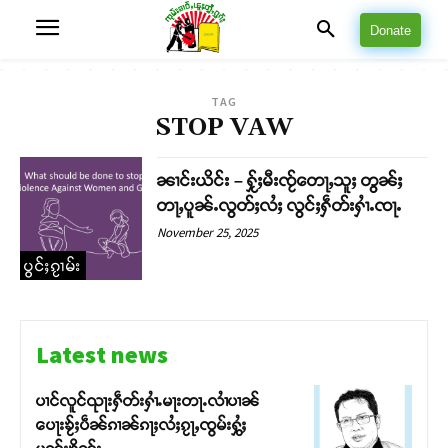
Donate
TAG
STOP VAW
ၼၢင်းယိင်း – ႁႂ်ႈမီးၸႂ်တေႃႇသူႈ တွၼ်ႈ
တႃႇပူၼ်ႉလွတ်ႈလႆႈ လွင်ႈႁဵတ်းႁၢႆႉၸႃႉ
November 25, 2025
ပွင်ႈၵႂၢမ်း
Latest news
ပၢင်လူင်ၺႃးႁဵတ်းႁၢႆႉမႃးတႃႉလၢႆပၢၼ် ​​
ပေႃးၶႂ်ႈပဵၼ်ၵၢၼ်ၵႃႈလႆႈၵႂႃႇၸွမ်းႁွႆႈ