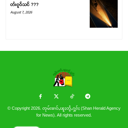
တႆးၵူဝ်သင် ???
August 7, 2026
© Copyright 2026. ၸုမ်းၶၢဝ်ႇၽူႈတွႆႇႁွၵ်ႈ (Shan Herald Agency
for News). All rights reserved.