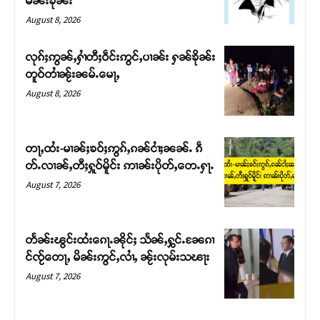
မၼ်းၶိုၼ်း
August 8, 2026
လုၵ်ႈဢွၼ်ႇႁၢႆတီႈဝဵင်းဢွင်ႇပၢၼ်း ႁၼ်ၶိုၼ်း
တူဝ်တၢႆၼႂ်းၼမ်ႉမေႃႇ
August 8, 2026
တႃႇထႆး-မၢၼ်ႈၶဝ်ႈဢွၵ်ႇၵၼ်ငၢႆႈၼၼ်ႉ ၵဵ
တ်ႉလၢၼ်ႇတီႈႁူဝ်မိူင်း ဢၢၼ်းပိုတ်ႇတေႉႁႃႉ
August 7, 2026
Support SHAN
တႃႇႁႂ်ႈသဵင်ၵၢင်ၸႂ်ၵူၼ်းမိူင်း ၵူႈတီႈၵူႈလႅၼ်ပေႃးတေၸွ
တႅၼ်းၽွင်းထႆးၵေႃႉၼိုင်ႈ သႅၼ်ႇႁွင်ႉၼႄၵၢ
တ်ႇ တူဝ်ႈလုမ်ႈၾႃႉၼၼ်ႉ ၶဝ်ႈႁူမ်ႈၵမ်ႉထႅမ် ၸုမ်းၶၢ
င်ၸႂ်တေႃႇ မိၼ်းဢွင်ႇလၢႆႇ ၼႂ်းလုမ်းသၽႃး
ဝ်ႇၽူႈတွႆႇႁွၵ်ႈ လႆႈယူႇၶႃႈဢေႃႈ။
August 7, 2026
Donate Now